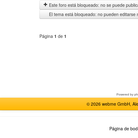
anteriores
Este foro está bloqueado: no se puede publica
El tema está bloqueado: no pueden editarse 
Página
1
de
1
Seleccione
un
foro
Powered by
p
© 2026 webme GmbH, Alem
Página de bod