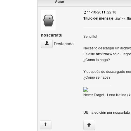
Autor
11-10-2011, 22:18
Título del mensaje
: .swf -> .
noscartatu
Sencillo!
noscartatu Ver perfil del usuario
Destacado
Necesito descargar un archiv
Es este
http://www.solo-juego
¿Como lo hago?
Y después de descargado necesi
¿Como se hace?
______________
Never Forget - Lena Katina (♪
Ultima edición por noscartatu
Visitar sitio web del aut
↑