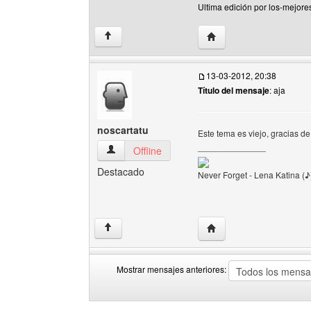
Ultima edición por los-mejore
Visitar sitio web del au
↑
13-03-2012, 20:38
Título del mensaje
: aja
noscartatu
Este tema es viejo, gracias d
______________
noscartatu Ver perfil del usuario
Offline
Destacado
Never Forget - Lena Katina (♪
Visitar sitio web del aut
↑
Mostrar mensajes anteriores:
Mostrar
Order
mensajes
by