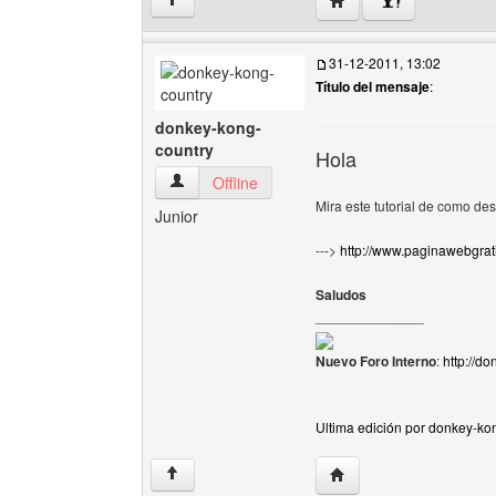
↑
31-12-2011, 13:02
Título del mensaje
:
donkey-kong-
country
Hola
donkey-kong-country Ver perfil del usuario
Offline
Mira este tutorial de como d
Junior
--->
http://www.paginawebgrat
Saludos
______________
Nuevo Foro Interno
:
http://d
Ultima edición por donkey-ko
Visitar sitio web del au
↑