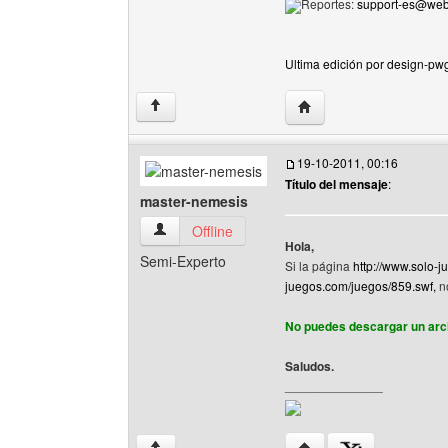
Reportes:
support-es@we
Ultima edición por design-pwg
Visitar sitio web del au
↑
19-10-2011, 00:16
Título del mensaje
:
master-nemesis
master-nemesis Ver perfil del usuario
Offline
Hola,
Semi-Experto
Si la página
http://www.solo-
juegos.com/juegos/859.swf,
no
No puedes descargar un arch
Saludos.
______________
Visitar sitio web del au