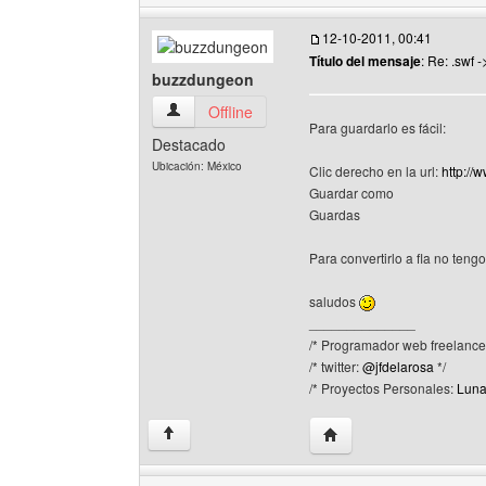
12-10-2011, 00:41
Título del mensaje
: Re: .swf -
buzzdungeon
buzzdungeon Ver perfil del usuario
Offline
Para guardarlo es fácil:
Destacado
Ubicación: México
Clic derecho en la url:
http://
Guardar como
Guardas
Para convertirlo a fla no ten
saludos
______________
/* Programador web freelance.
/* twitter:
@jfdelarosa
*/
/* Proyectos Personales:
Luna
Visitar sitio web del a
↑