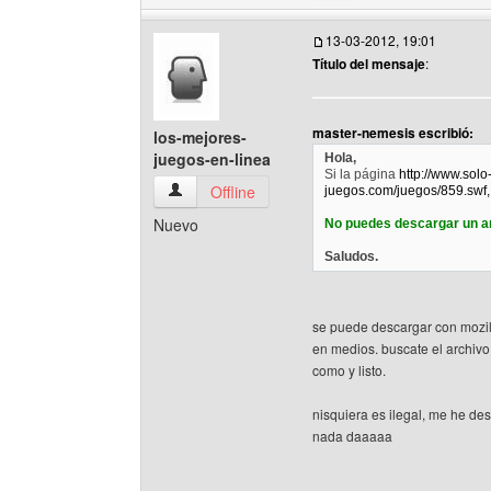
13-03-2012, 19:01
Título del mensaje
:
master-nemesis escribió:
los-mejores-
juegos-en-linea
Hola,
Si la página
http://www.solo
los-mejores-juegos-en-linea Ver perfil del usua
Offline
juegos.com/juegos/859.swf,
Nuevo
No puedes descargar un ar
Saludos.
se puede descargar con mozill
en medios. buscate el archivo 
como y listo.
nisquiera es ilegal, me he d
nada daaaaa