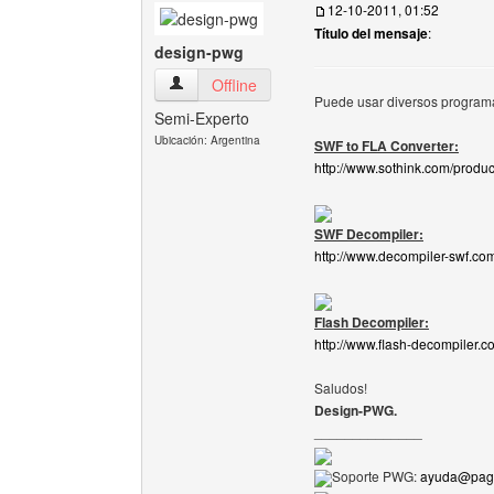
12-10-2011, 01:52
Título del mensaje
:
design-pwg
design-pwg Ver perfil del usuario
Offline
Puede usar diversos programas
Semi-Experto
Ubicación: Argentina
SWF to FLA Converter:
http://www.sothink.com/produc
SWF Decompiler:
http://www.decompiler-swf.co
Flash Decompiler:
http://www.flash-decompiler.c
Saludos!
Design-PWG.
______________
Soporte PWG:
ayuda@pagi