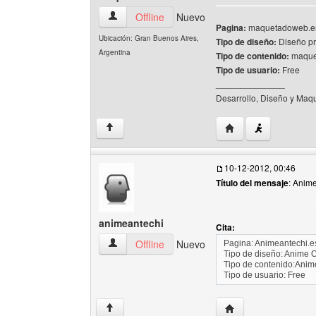
maquetadoweb Ver perfil del usuario
Offline
Nuevo
Pagina:
maquetadoweb.es
Ubicación: Gran Buenos Aires,
Tipo de diseño:
Diseño pr
Argentina
Tipo de contenido:
maquet
Tipo de usuario:
Free
______________
Desarrollo, Diseño y Maqu
Visitar sitio web de
↑
10-12-2012, 00:46
Título del mensaje
: Anim
animeantechi
Cita:
animeantechi Ver perfil del usuario
Offline
Nuevo
Pagina: Animeantechi.es
Tipo de diseño: Anime 
Tipo de contenido:Anim
Tipo de usuario: Free
Visitar sitio web del
↑