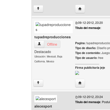
Visitar sitio web del 
↑
09-12-2012, 23:20
Título del mensaje
:
tupadreproducciones
Pagina:
tupadreproduccion
tupadreproducciones Ver perfil del usuario
Offline
Tipo de diseño:
Diseño pr
Destacado
Tipo de contenido:
Juegos
Ubicación: Mexicali, Baja
Tipo de usuario:
free
California. Mexico
______________
Firma publicitaria jeje
Visitar sitio web de
↑
09-12-2012, 23:24
Título del mensaje
: Post
alecexport