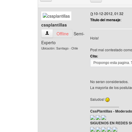
10-12-2012, 01:32
Título del mensaje
:
cssplantillas
cssplantillas Ver perfil del usuario
Offline
Semi-
Hola!
Experto
Ubicación: Santiago - Chile
Post mal contestado como
Cita:
Propongo esta pagina. 
No seran considerados.
La mayoria de los postul
Saludos!
______________
CssPlantillas - Moderad
SIGUENOS EN REDES S