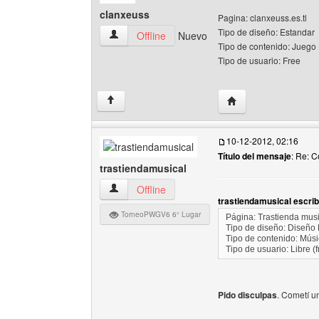
clanxeuss
Pagina: clanxeuss.es.tl
Tipo de diseño: Estandar
clanxeuss Ver perfil del usuario
Offline
Nuevo
Tipo de contenido: Juego
Tipo de usuario: Free
Visitar sitio web del
↑
10-12-2012, 02:16
Título del mensaje
: Re: 
trastiendamusical
trastiendamusical Ver perfil del usuario
Offline
trastiendamusical escrib
TorneoPWGV6 6° Lugar
Página: Trastienda musi
Tipo de diseño: Diseño 
Tipo de contenido: Músi
Tipo de usuario: Libre (f
Pido disculpas
. Cometí un