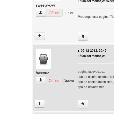
Título del mensaje
: sweet
sweety-cyv
sweety-cyv Ver perfil del usuario
Offline
Junior
Propongo esta pagina. Ti
Visitar sitio web del
↑
09-12-2012, 20:45
Título del mensaje
:
pagina:facevuc.es.tl
facevuc
tipo de diseño:diseños es
facevuc Ver perfil del usuario
Offline
Nuevo
tipo de contenido:chistes,
tipo de usuario free
Visitar sitio web del
↑