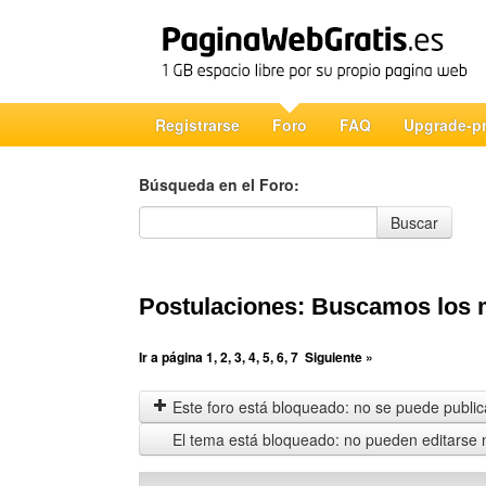
Registrarse
Foro
FAQ
Upgrade-p
Búsqueda en el Foro:
Búsqueda en el Foro
Buscar
Postulaciones: Buscamos los m
Ir a página
1
,
2
,
3
,
4
,
5
,
6
,
7
Siguiente »
Este foro está bloqueado: no se puede publica
El tema está bloqueado: no pueden editarse 