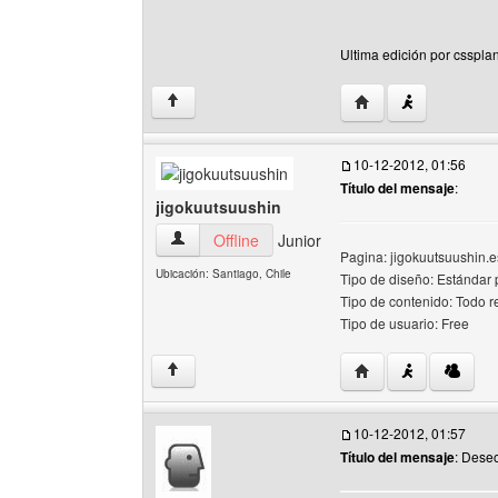
Ultima edición por cssplan
Visitar sitio web del 
↑
10-12-2012, 01:56
Título del mensaje
:
jigokuutsuushin
jigokuutsuushin Ver perfil del usuario
Offline
Junior
Pagina: jigokuutsuushin.es
Ubicación: Santiago, Chile
Tipo de diseño: Estándar
Tipo de contenido: Todo r
Tipo de usuario: Free
Visitar sitio web del
↑
10-12-2012, 01:57
Título del mensaje
: Deseo