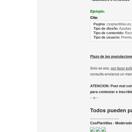
Ejemplo:
Cita:
Pagina
: cssplantillas.es.
Tipo de diseño
: Ayudas
Tipo de contenido:
Recu
Tipo de usuario:
Premi
Plazo de las postulacion
Solo es eso,
por favor evi
consulta envianos un men
ATENCION: Post mal cont
para contestar e inscribi
-- o --
Todos pueden pa
______________
CssPlantillas - Moderad