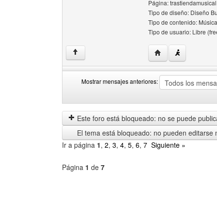
Página: trastiendamusical.
Tipo de diseño: Diseño Bu
Tipo de contenido: Música
Tipo de usuario: Libre (fre
Visitar sitio web del
↑
Mostrar mensajes anteriores:
Mostrar
Order
mensajes
by
anteriores
Este foro está bloqueado: no se puede publica
El tema está bloqueado: no pueden editarse 
Ir a página
1
,
2
,
3
,
4
,
5
,
6
,
7
Siguiente »
Página
1
de
7