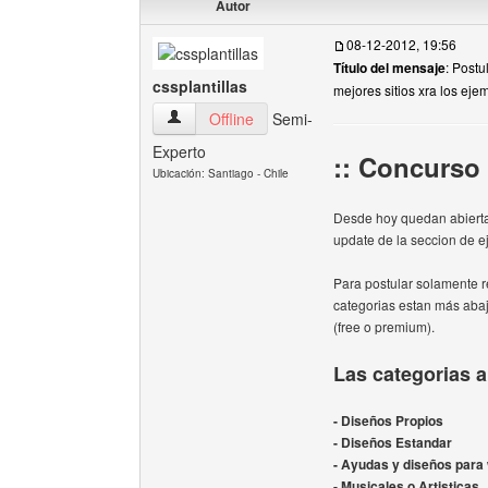
Autor
08-12-2012, 19:56
Título del mensaje
: Post
cssplantillas
mejores sitios xra los eje
cssplantillas Ver perfil del usuario
Offline
Semi-
Experto
:: Concurso
Ubicación: Santiago - Chile
Desde hoy quedan abiertas
update de la seccion de 
Para postular solamente re
categorias estan más abajo
(free o premium).
Las categorias a
- Diseños Propios
- Diseños Estandar
- Ayudas y diseños para
- Musicales o Artisticas