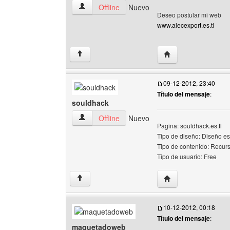
alecexport Ver perfil del usuario
Offline
Nuevo
Deseo postular mi web
www.alecexport.es.tl
Visitar sitio web del
↑
09-12-2012, 23:40
Título del mensaje
:
souldhack
souldhack Ver perfil del usuario
Offline
Nuevo
Pagina: souldhack.es.tl
Tipo de diseño: Diseño e
Tipo de contenido: Recur
Tipo de usuario: Free
Visitar sitio web del
↑
10-12-2012, 00:18
Título del mensaje
:
maquetadoweb