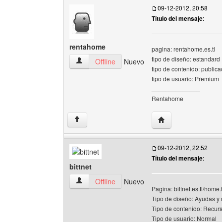
09-12-2012, 20:58
Título del mensaje
:
rentahome
pagina: rentahome.es.tl
tipo de diseño: estandard
rentahome Ver perfil del usuario
Offline
Nuevo
tipo de contenido: public
tipo de usuario: Premium
______________
Rentahome
Visitar sitio web del
↑
09-12-2012, 22:52
Título del mensaje
:
bittnet
bittnet Ver perfil del usuario
Offline
Nuevo
Pagina: bittnet.es.tl/home
Tipo de diseño: Ayudas y
Tipo de contenido: Recur
Tipo de usuario: Normal