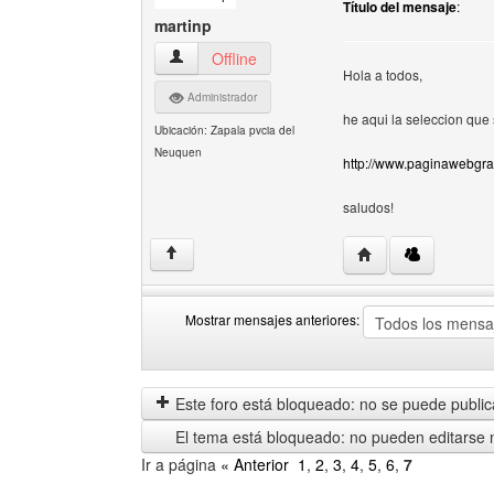
Título del mensaje
:
martinp
martinp Ver perfil del usuario
Offline
Hola a todos,
Administrador
he aqui la seleccion que 
Ubicación: Zapala pvcia del
Neuquen
http://www.paginawebgra
saludos!
Visitar sitio web del
↑
Mostrar mensajes anteriores:
Mostrar
Order
mensajes
by
anteriores
Este foro está bloqueado: no se puede publica
El tema está bloqueado: no pueden editarse 
Ir a página
« Anterior
1
,
2
,
3
,
4
,
5
,
6
,
7