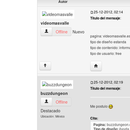
Autor
25-12-2012, 02:14
Título del mensaje
:
videomasvalle
videomasvalle Ver perfil del usuario
Offline
Nuevo
pagina: videomasvalle.es
tipo de diseño estanda
tipo de contenido: inform
tipo de usuario: free
Visitar sitio web de
↑
25-12-2012, 02:19
Título del mensaje
:
buzzdungeon
buzzdungeon Ver perfil del usuario
Offline
Me postulo
Destacado
Ubicación: México
Cita:
Pagina:
buzzdungeon.e
Tipo de diseño:
Ayuda 