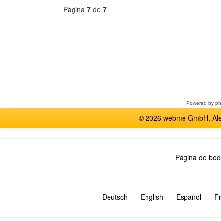
Página
7
de
7
Seleccione
un
foro
Powered by
p
© 2026 webme GmbH, Alem
Página de bod
Deutsch
English
Español
Fr