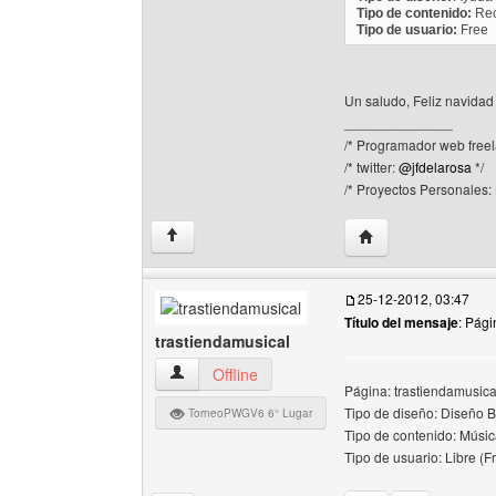
Tipo de contenido:
Rec
Tipo de usuario:
Free
Un saludo, Feliz navida
______________
/* Programador web freel
/* twitter:
@jfdelarosa
*/
/* Proyectos Personales:
Visitar sitio web d
↑
25-12-2012, 03:47
Título del mensaje
: Pág
trastiendamusical
trastiendamusical Ver perfil del usuario
Offline
Página: trastiendamusical
Tipo de diseño: Diseño B
TorneoPWGV6 6° Lugar
Tipo de contenido: Músic
Tipo de usuario: Libre (F