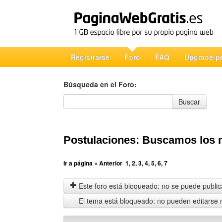
Registrarse
Foro
FAQ
Upgrade-p
Búsqueda en el Foro:
Búsqueda en el Foro
Buscar
Postulaciones: Buscamos los m
Ir a página
« Anterior
1
,
2
,
3
,
4
,
5
,
6
,
7
Este foro está bloqueado: no se puede publica
El tema está bloqueado: no pueden editarse 