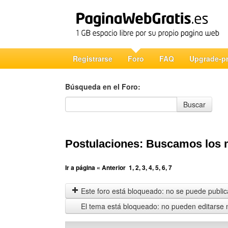
Registrarse
Foro
FAQ
Upgrade-p
Búsqueda en el Foro:
Búsqueda en el Foro
Buscar
Postulaciones: Buscamos los m
Ir a página
« Anterior
1
,
2
,
3
,
4
,
5
,
6
,
7
Este foro está bloqueado: no se puede publica
El tema está bloqueado: no pueden editarse 