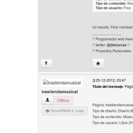
Tipo de contenido:
Rec
Tipo de usuario:
Free
Un saludo, Feliz navida
______________
/* Programador web freel
/* twitter:
@jfdelarosa
*/
/* Proyectos Personales:
Visitar sitio web d
↑
25-12-2012, 03:47
Título del mensaje
: Pág
trastiendamusical
trastiendamusical Ver perfil del usuario
Offline
Página: trastiendamusical
Tipo de diseño: Diseño B
TorneoPWGV6 6° Lugar
Tipo de contenido: Músic
Tipo de usuario: Libre (F