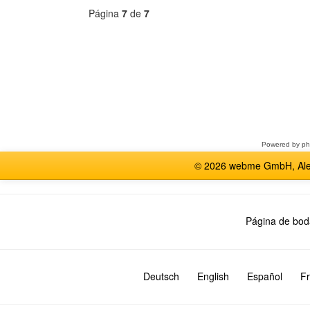
Página
7
de
7
Seleccione
un
foro
Powered by
p
© 2026 webme GmbH, Alem
Página de bod
Deutsch
English
Español
Fr