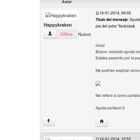
Autor
16-01-2014, 06:05
Título del mensaje
: Ayuda
Happykraken
pie del extra "Noticias&
Happykraken Ver perfil del usuario
Offline
Nuevo
Hola!
Bueno, necesito ayuda resp
Estaba pasando por la pagi
Me podrian explicar como
Me refiero a como cambiar l
Ayuda porfavor:3
Visitar sitio web de
↑
16-01-2014, 10:52