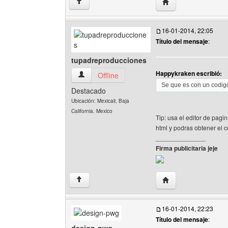
Visitar sitio web de
↑
16-01-2014, 22:05
Título del mensaje
:
tupadreproducciones
Happykraken escribió:
tupadreproducciones Ver perfil del usuario
Offline
Se que es con un codigo
Destacado
Ubicación: Mexicali, Baja
California. Mexico
Tip: usa el editor de pagin
html y podras obtener el 
______________
Firma publicitaria jeje
Visitar sitio web de
↑
16-01-2014, 22:23
Título del mensaje
: