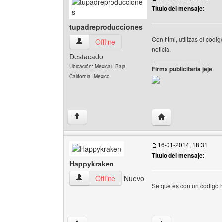
Título del mensaje
:
tupadreproducciones
Con html, utilizas el codigo
tupadreproducciones Ver perfil del usuario
Offline
noticia.
Destacado
______________
Ubicación: Mexicali, Baja
Firma publicitaria jeje
California. Mexico
Visitar sitio web de
↑
16-01-2014, 18:31
Título del mensaje
:
Happykraken
Happykraken Ver perfil del usuario
Offline
Nuevo
Se que es con un codigo h