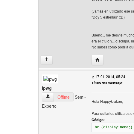
(Jamas eh utilizado ese s
"Doy 5 estrellas" xD)
Bueno... me desvíe mucho 
era el titulo y... disculpa,
No sabes como podría quit
Visitar sitio web de
↑
17-01-2014, 05:24
Título del mensaje
:
ipwg
ipwg Ver perfil del usuario
Offline
Semi-
Hola Happykraken,
Experto
Para quitarlos utiliza este
Código:
hr {display:none;}