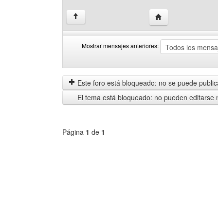
Visitar sitio web de
↑
Mostrar mensajes anteriores:
Mostrar
Order
mensajes
by
anteriores
Este foro está bloqueado: no se puede publica
El tema está bloqueado: no pueden editarse 
Página
1
de
1
Seleccione
un
foro