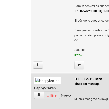
Para varios estilos puede
+
http://www.oloblogger.co
El código lo puedes colo
Para que así puedes usar
poniendo siempre el código
/>
".
Saludos!
iPWG
Visitar sitio web del 
↑
17-01-2014, 19:59
Título del mensaje
:
Happykraken
Happykraken Ver perfil del usuario
Offline
Nuevo
Muchisimas gracias ipwg 