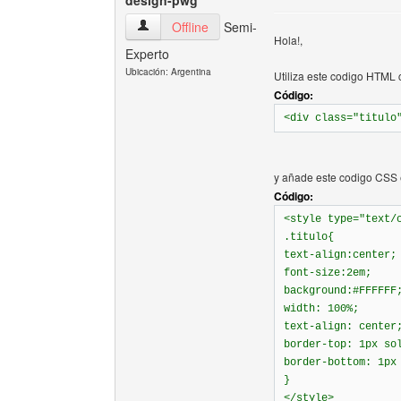
design-pwg
design-pwg Ver perfil del usuario
Offline
Semi-
Hola!,
Experto
Ubicación: Argentina
Utiliza este codigo HTML c
Código:
<div class="titulo
y añade este codigo CSS
Código:
<style type="text/
.titulo{
text-align:center;
font-size:2em;
background:#FFFFFF
width: 100%;
text-align: center
border-top: 1px so
border-bottom: 1px
}
</style>