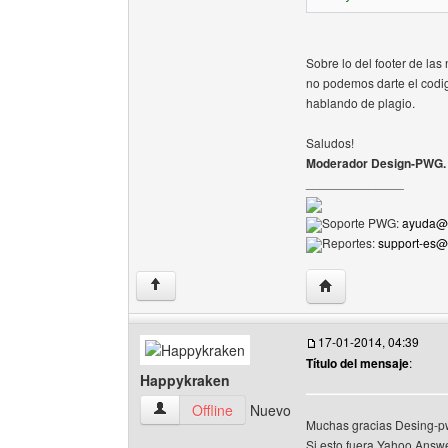
Sobre lo del footer de la
no podemos darte el codi
hablando de plagio.
Saludos!
Moderador Design-PWG.
______________
Soporte PWG:
ayuda@p
Reportes:
support-es
Visitar sitio web del
↑
17-01-2014, 04:39
Título del mensaje
:
Happykraken
Happykraken Ver perfil del usuario
Offline
Nuevo
Muchas gracias Desing-p
Si esto fuera Yahoo Answer