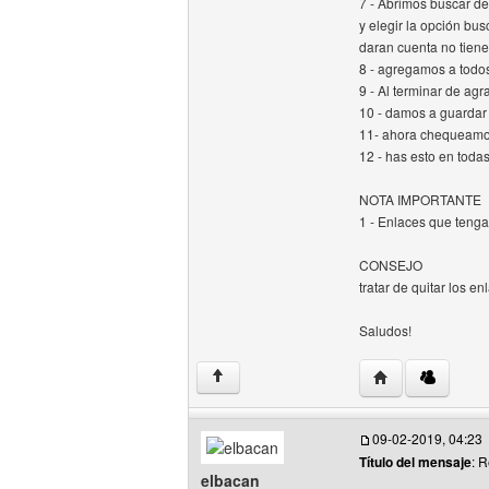
7 - Abrimos buscar de
y elegir la opción bus
daran cuenta no tienen
8 - agregamos a todos 
9 - Al terminar de agr
10 - damos a guardar
11- ahora chequeamos 
12 - has esto en todas
NOTA IMPORTANTE
1 - Enlaces que tenga
CONSEJO
tratar de quitar los e
Saludos!
Visitar sitio web 
↑
09-02-2019, 04:23
Título del mensaje
: 
elbacan