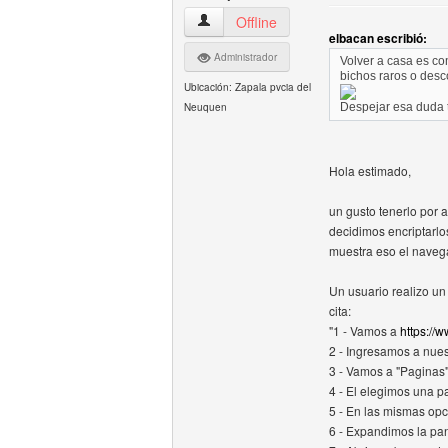
martinp Ver perfil del usuario
Offline
elbacan escribió:
Administrador
Volver a casa es co
bichos raros o desc
Ubicación: Zapala pvcia del
Neuquen
Despejar esa duda 
Hola estimado,
un gusto tenerlo por 
decidimos encriptarlos
muestra eso el naveg
Un usuario realizo un 
cita:
"1 - Vamos a
https://
2 - Ingresamos a nues
3 - Vamos a "Paginas
4 - El elegimos una p
5 - En las mismas op
6 - Expandimos la pan