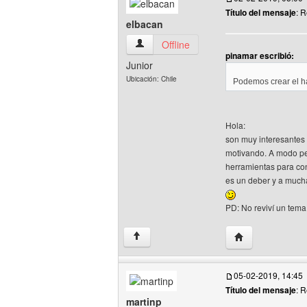
Título del mensaje
: R
elbacan
elbacan Ver perfil del usuario
Offline
pinamar escribió:
Junior
Ubicación: Chile
Podemos crear el há
Hola:
son muy interesantes 
motivando. A modo per
herramientas para con
es un deber y a mucha
PD: No reviví un tema
Visitar sitio web
↑
05-02-2019, 14:45
Título del mensaje
: 
martinp