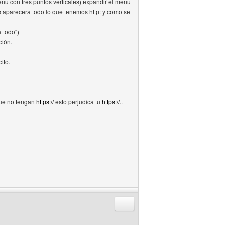
nu con tres puntos verticales) expandir el menu
os aparecera todo lo que tenemos http: y como se
a todo")
ción.
ito.
que no tengan
https://
esto perjudica tu
https://..
Responder citando