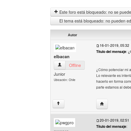
Este foro está bloqueado: no se puede 
El tema está bloqueado: no pueden edi
Autor
16-01-2019, 05:32
Título del mensaje
: 
elbacan
elbacan Ver perfil del usuario
Offline
¿Cómo potenciar mi 
Junior
Lo relevante es intent
Ubicación: Chile
hacerlo en forma corr
parte estamos al deb
Visitar sitio web
↑
20-01-2019, 02:51
Título del mensaje
: