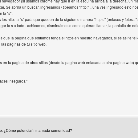
l navegador (si usamos chrome hay que ir en la esquina arriba a la derecha, un me
car. Se abrira un buscar, ingresamos / tipeamos "http:" .. una ves ingresado esto n
 la "s"..
los http: la "s" para que queden de la siguiente manera "https:" (enlaces y fotos.. "
agar la s a todo.. achicamos, disminuimos o como quieran llamar, la pantalla de edi
que la pagina que editamos tenga el https en nuestro navegados, si es así te felic
 las paginas de tu sitio web.
s en tu pagina de otros sitios (desde tu pagina web enlasada a otra pagina web) 
nlaces inseguros."
del autor: martinp
Re: ¿Cómo potenciar mi amada comunidad?