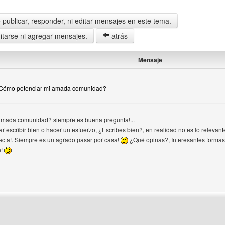
publicar, responder, ni editar mensajes en este tema.
tarse ni agregar mensajes.
atrás
Mensaje
¿Cómo potenciar mi amada comunidad?
amada comunidad? siempre es buena pregunta!...
ar escribir bien o hacer un esfuerzo, ¿Escribes bien?, en realidad no es lo relevante
ecta!. Siempre es un agrado pasar por casa!
¿Qué opinas?, Interesantes formas 
e!
 del autor: elbacan