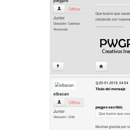
pwgpro
pwgpro Ver perfil del usuario
Offline
Que bueno que usuari
Junior
creciendo con nuevos
Ubicación: Cabimas -
______________
Venezuela
Visitar sitio web
↑
20-01-2019, 04:54
Título del mensaje
:
elbacan
elbacan Ver perfil del usuario
Offline
pwgpro escribió:
Junior
Que bueno que usua
Ubicación: Chile
Muchas gracias por co