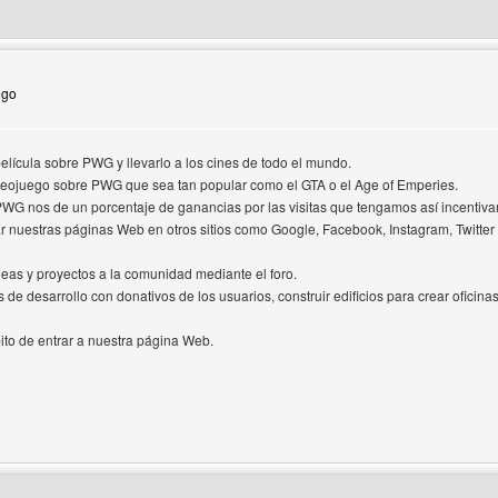
 del autor: elbacan
lgo
ícula sobre PWG y llevarlo a los cines de todo el mundo.
eojuego sobre PWG que sea tan popular como el GTA o el Age of Emperies.
G nos de un porcentaje de ganancias por las visitas que tengamos así incentivar
nuestras páginas Web en otros sitios como Google, Facebook, Instagram, Twitte
eas y proyectos a la comunidad mediante el foro.
de desarrollo con donativos de los usuarios, construir edificios para crear oficin
to de entrar a nuestra página Web.
 del autor: pinamar