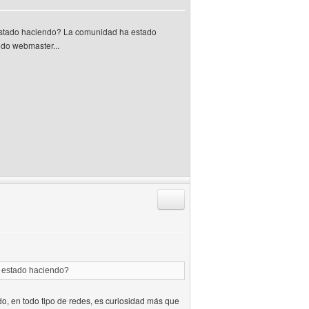
estado haciendo? La comunidad ha estado
do webmaster...
Responder citando
s estado haciendo?
o, en todo tipo de redes, es curiosidad más que