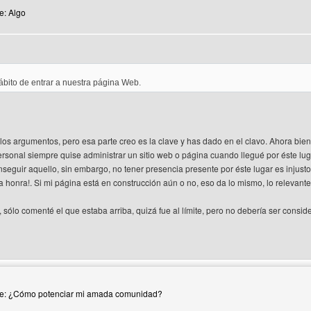
e: Algo
bito de entrar a nuestra página Web.
los argumentos, pero esa parte creo es la clave y has dado en el clavo. Ahora bi
sonal siempre quise administrar un sitio web o página cuando llegué por éste lug
seguir aquello, sin embargo, no tener presencia presente por éste lugar es injusto
 honra!. Si mi página está en construcción aún o no, eso da lo mismo, lo relevante
, sólo comenté el que estaba arriba, quizá fue al límite, pero no debería ser con
 del autor: elbacan
Re: ¿Cómo potenciar mi amada comunidad?