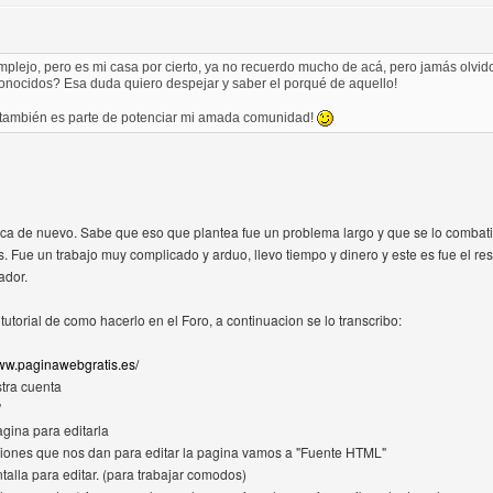
mplejo, pero es mi casa por cierto, ya no recuerdo mucho de acá, pero jamás olvid
onocidos? Esa duda quiero despejar y saber el porqué de aquello!
también es parte de potenciar mi amada comunidad!
aca de nuevo. Sabe que eso que plantea fue un problema largo y que se lo combati
. Fue un trabajo muy complicado y arduo, llevo tiempo y dinero y este es fue el res
ador.
tutorial de como hacerlo en el Foro, a continuacion se lo transcribo:
www.paginawebgratis.es/
tra cuenta
"
agina para editarla
ciones que nos dan para editar la pagina vamos a "Fuente HTML"
talla para editar. (para trabajar comodos)