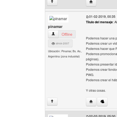
Visitar sitio web
↑
01-02-2019, 00:35
Título del mensaje
: A
pinamar
pinamar Ver perfil del usuario
Offline
Podemos hacer una pel
Podemos crear un vid
since-2007
Podemos hacer que PW
Ubicación: Pinamar, Bs. As.,
Podemos promocionar 
Argentina (zona industrial)
páginas).
Podemos presentar id
Podemos crear fondos 
PWG.
Podemos crear el hábi
Y otras cosas.
Visitar sitio web
↑
02-02-2019, 05:00