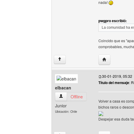
nada!
pwgpro escribió:
La comunidad ha es
Coincido que es "apa
comprobables, mucha
Visitar sitio web
↑
30-01-2019, 05:32
Título del mensaje
: 
elbacan
elbacan Ver perfil del usuario
Offline
Volver a casa es comp
Junior
bichos raros o descon
Ubicación: Chile
Despejar esa duda ta