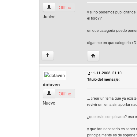
exetron Ver perfil del usuario
Offline
y si no podemos publicitar d
Junior
el foro??
en que categoria puedo poner 
diganme en que categoria xD
Visitar sitio web del aut
↑
11-11-2008, 21:10
Título del mensaje
:
dotaven
dotaven Ver perfil del usuario
Offline
... crear un tema que ya exist
Nuevo
revivir un tema sin aportar n
¿que es lo complicado? eso es
y que tan necesario es saber c
principalmente es de soporte 