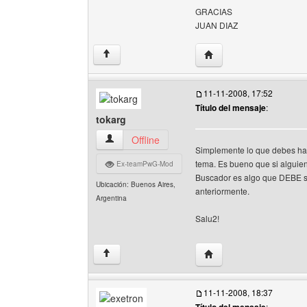
GRACIAS
JUAN DIAZ
Visitar sitio web del aut
↑
11-11-2008, 17:52
Título del mensaje
:
tokarg
tokarg Ver perfil del usuario
Offline
Simplemente lo que debes hacer
tema. Es bueno que si alguien
Ex-teamPwG-Mod
Buscador es algo que DEBE sa
Ubicación: Buenos Aires,
anteriormente.
Argentina
Salu2!
Visitar sitio web del aut
↑
11-11-2008, 18:37
: