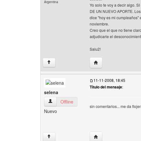
Argentina
Yo solo te voy a decir al
DE UN NUEVO APORTE. Los que
dice "hoy es mi cumpleaños" el
noviembre.
Creo que el que no tiene claro
adjudicarle el desconocimient
Salu2!
Visitar sitio web del aut
↑
11-11-2008, 18:45
Título del mensaje
:
selena
selena Ver perfil del usuario
Offline
sin comentarios... me da flojer
Nuevo
Visitar sitio web del aut
↑