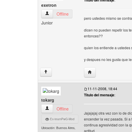
Título del mensaje
exetron
exetron Ver perfil del usuario
Offline
pero ustedes mismo se contr
Junior
dicen no pueden repetir los t
entonces??
quien los entiende a ustedes
y despues no les gusta que l
Visitar sitio web del aut
↑
11-11-2008, 18:44
Título del mensaje
:
tokarg
tokarg Ver perfil del usuario
Offline
Jajajajaj otra vez con lo de
encender la vez pasada. Si a t
Ex-teamPwG-Mod
continua agresividad con la qu
Ubicación: Buenos Aires,
actitud.