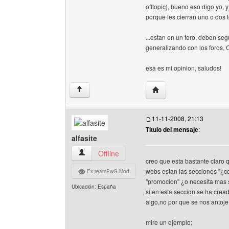
offtopic), bueno eso digo yo, 
porque les cierran uno o dos
...estan en un foro, deben seg
generalizando con los foros, 
esa es mi opinion, saludos!
Visitar sitio web del aut
↑
11-11-2008, 21:13
Título del mensaje
:
alfasite
alfasite Ver perfil del usuario
Offline
creo que esta bastante claro
webs estan las secciones ''¿c
Ex-teamPwG-Mod
''promocion'' ¿o necesita mas 
Ubicación: España
si en esta seccion se ha cread
algo,no por que se nos antoje
mire un ejemplo;