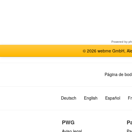
Seleccione
un
foro
Powered by
p
© 2026 webme GmbH, Alem
Página de bod
Deutsch
English
Español
Fr
PWG
P
Aviso legal
Pa