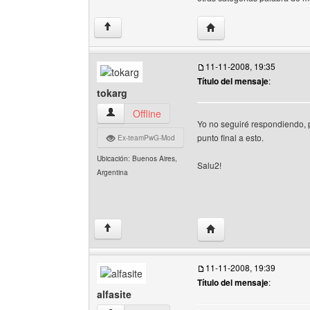
Visitar sitio web del aut
↑
11-11-2008, 19:35
Título del mensaje
:
tokarg
tokarg Ver perfil del usuario
Offline
Yo no seguiré respondiendo, 
punto final a esto.
Ex-teamPwG-Mod
Ubicación: Buenos Aires,
Salu2!
Argentina
Visitar sitio web del aut
↑
11-11-2008, 19:39
Título del mensaje
:
alfasite