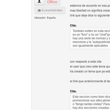
alfasite Ver perfil del usuario
Offline
estamos de acuerdo en eso,pe
mas libertad no significa crea
Ex-teamPwG-Mod
link que deje dice lo siguiente
Ubicación: España
Cita:
Tambien eviten en esta secc
es un ''foro'' y no un ''chat''
hay una serie de normas y 
mencione y la ''autopublicida
son igualmente aplicables.
con respecto a esta cita
el user que creo este tema q
ha creado un tema que ya esta
el link que anteriormente di t
Cita:
Esta seccion como bien dice 
promocionar sus sites,abri
o ''tengo tantas visitas''.P
hay dos secciones creadas a