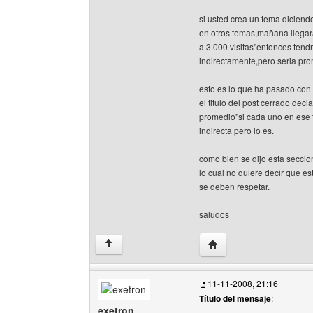
si usted crea un tema diciendo'
en otros temas,mañana llegara
a 3.000 visitas''entonces tend
indirectamente,pero seria pr
esto es lo que ha pasado con 
el titulo del post cerrado decia
promedio''si cada uno en ese 
indirecta pero lo es.
como bien se dijo esta seccion
lo cual no quiere decir que e
se deben respetar.
saludos
Visitar sitio web del auto
↑
11-11-2008, 21:16
Título del mensaje
:
exetron