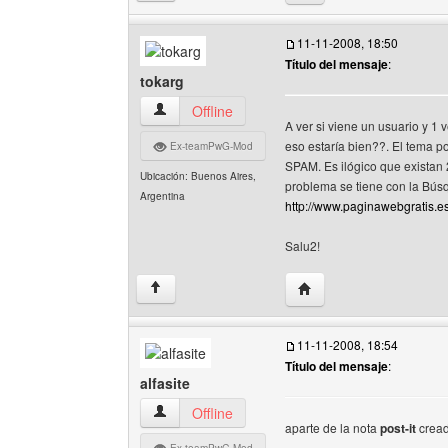
11-11-2008, 18:50
Título del mensaje
:
tokarg
tokarg Ver perfil del usuario
Offline
A ver si viene un usuario y 1
eso estaría bien??. El tema po
Ex-teamPwG-Mod
SPAM. Es ilógico que existan
Ubicación: Buenos Aires,
problema se tiene con la Bús
Argentina
http://www.paginawebgratis.e
Salu2!
Visitar sitio web del aut
↑
11-11-2008, 18:54
Título del mensaje
:
alfasite
alfasite Ver perfil del usuario
Offline
aparte de la nota
post-it
cread