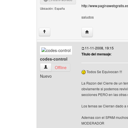
Ex-teamPwG-Mod
http://www.paginawebgratis.e
Ubicación: España
saludos
Visitar sitio web del auto
↑
11-11-2008, 19:15
Título del mensaje
:
codes-control
codes-control Ver perfil del usuario
Offline
Todos Se Equivocan !!!
Nuevo
La Razon del Cierre de un tem
obviamente si podemos revivi
secciones PERO en las otras n
Los temas se Cierran dado a
Ademas con el SPAM muchos d
MODERADOR