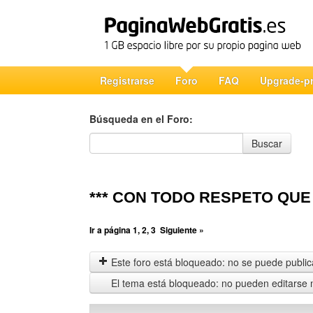
Registrarse
Foro
FAQ
Upgrade-p
Búsqueda en el Foro:
Búsqueda en el Foro
Buscar
*** CON TODO RESPETO QUE 
Ir a página
1
,
2
,
3
Siguiente »
Este foro está bloqueado: no se puede publica
El tema está bloqueado: no pueden editarse 