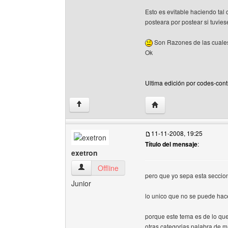
Esto es evitable haciendo tal 
posteara por postear si tuvies
Son Razones de las cuales 
Ok
Ultima edición por codes-cont
Visitar sitio web del aut
↑
11-11-2008, 19:25
Título del mensaje
:
exetron
exetron Ver perfil del usuario
Offline
pero que yo sepa esta seccion
Junior
lo unico que no se puede ha
porque este tema es de lo que
otras categorias palabra de m