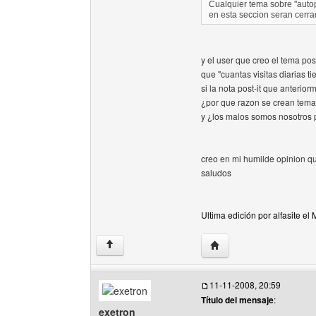
Cualquier tema sobre ''auto
en esta seccion seran cerra
y el user que creo el tema po
que ''cuantas visitas diarias t
si la nota post-it que anterior
¿por que razon se crean tema
y ¿los malos somos nosotros p
creo en mi humilde opinion q
saludos
Ultima edición por alfasite el
Visitar sitio web del auto
↑
11-11-2008, 20:59
Título del mensaje
:
exetron