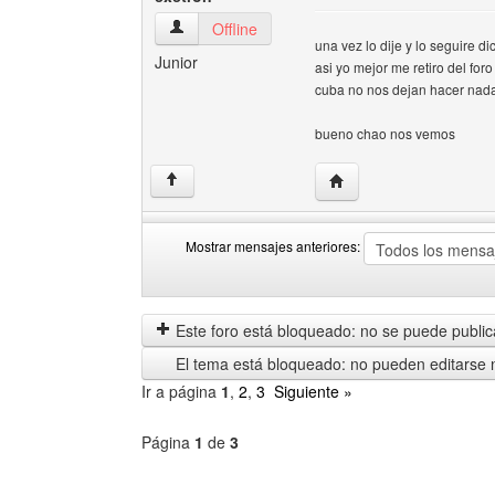
exetron Ver perfil del usuario
Offline
una vez lo dije y lo seguire 
Junior
asi yo mejor me retiro del fo
cuba no nos dejan hacer nad
bueno chao nos vemos
Visitar sitio web del aut
↑
Mostrar mensajes anteriores:
Mostrar
Order
mensajes
by
anteriores
Este foro está bloqueado: no se puede publica
El tema está bloqueado: no pueden editarse 
Ir a página
1
,
2
,
3
Siguiente »
Página
1
de
3