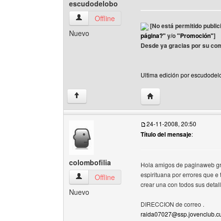
escudodelobo
escudodelobo Ver perfil del usuario
Offline
[No está permitido public
Nuevo
página?"
y/o
"Promoción"
]
Desde ya gracias por su co
Ultima edición por escudodel
Visitar sitio web del au
↑
24-11-2008, 20:50
Título del mensaje
:
colombofilia
Hola amigos de paginaweb gra
espirituana por errores que e
colombofilia Ver perfil del usuario
Offline
crear una con todos sus deta
Nuevo
DIRECCION de correo .
raida07027@ssp.jovenclub.c