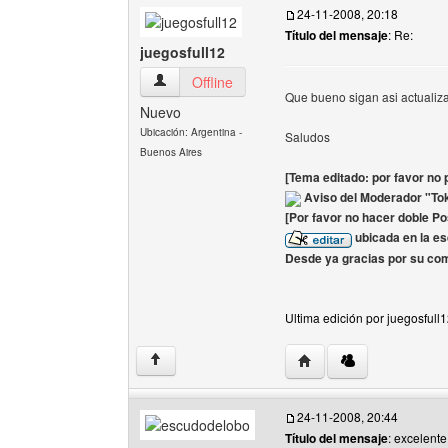
24-11-2008, 20:18
Título del mensaje
: Re:
juegosfull12
juegosfull12 Ver perfil del usuario
Offline
Que bueno sigan asi actualiz
Nuevo
Ubicación: Argentina -
Saludos
Buenos Aires
[Tema editado: por favor no p
Aviso del Moderador "To
[Por favor no hacer doble Po
ubicada en la e
Desde ya gracias por su co
Ultima edición por juegosfull
Visitar sitio web del aut
↑
24-11-2008, 20:44
Título del mensaje
: excelente