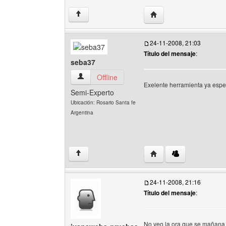
Visitar sitio web del aut
↑
24-11-2008, 21:03
Título del mensaje
:
seba37
seba37 Ver perfil del usuario
Offline
Exelente herramienta ya esp
Semi-Experto
Ubicación: Rosario Santa fe
Argentina
Visitar sitio web del au
↑
24-11-2008, 21:16
Título del mensaje
:
No veo la ora que se mañan