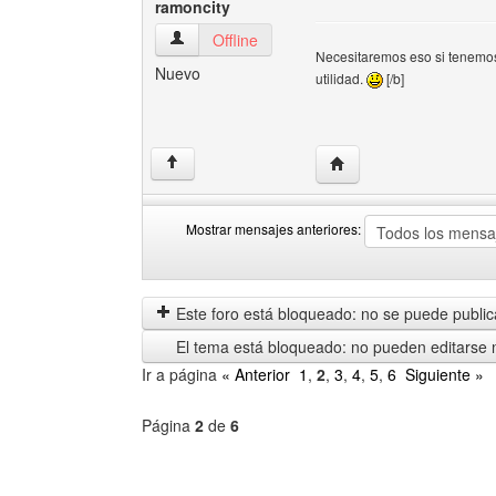
ramoncity
ramoncity Ver perfil del usuario
Offline
Necesitaremos eso si tenemos 
Nuevo
utilidad.
[/b]
Visitar sitio web del aut
↑
Mostrar mensajes anteriores:
Mostrar
Order
mensajes
by
anteriores
Este foro está bloqueado: no se puede publica
El tema está bloqueado: no pueden editarse 
Ir a página
« Anterior
1
,
2
,
3
,
4
,
5
,
6
Siguiente »
Página
2
de
6