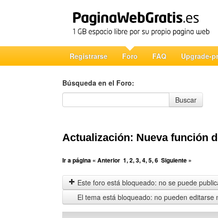
Registrarse
Foro
FAQ
Upgrade-p
Búsqueda en el Foro:
Búsqueda en el Foro
Buscar
Actualización: Nueva función 
Ir a página
« Anterior
1
,
2
,
3
,
4
,
5
,
6
Siguiente »
Este foro está bloqueado: no se puede publica
El tema está bloqueado: no pueden editarse 