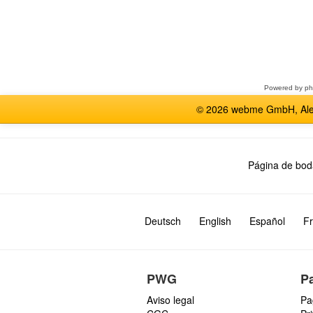
Seleccione
un
foro
Powered by
p
© 2026 webme GmbH, Alem
Página de bod
Deutsch
English
Español
Fr
PWG
P
Aviso legal
Pa