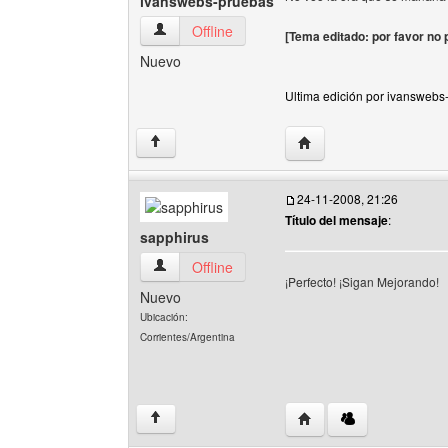
ivanswebs-pruebas
ivanswebs-pruebas Ver perfil del usuario
Offline
[Tema editado: por favor no p
Nuevo
Ultima edición por ivanswebs
Visitar sitio web del au
↑
24-11-2008, 21:26
Título del mensaje
:
sapphirus
sapphirus Ver perfil del usuario
Offline
¡Perfecto! ¡Sigan Mejorando!
Nuevo
Ubicación:
Corrientes/Argentina
Visitar sitio web del aut
↑