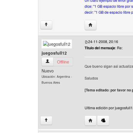
Un claro ejemplo de error gra
dice: "1 GB espacio libre por
decir: "1 GB de espacio libre
Visitar sitio web del aut
↑
24-11-2008, 20:16
Título del mensaje
: Re:
juegosfull12
juegosfull12 Ver perfil del usuario
Offline
Que bueno sigan asi actualiz
Nuevo
Ubicación: Argentina -
Saludos
Buenos Aires
[Tema editado: por favor no p
Ultima edición por juegosfull
Visitar sitio web del aut
↑