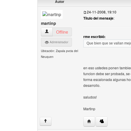
Autor
24-11-2008, 19:10
Título del mensaje
:
martinp
martinp Ver perfil del usuario
Offline
rme escribió:
Administrador
Que bien que se vallan me
Ubicación: Zapala pvcia del
Neuquen
en eso ustedes ponen tambien
funcion debe ser probada, se
forma escalonada algunas hor
desarrollo.
saludos!
Martinp
Visitar sitio web del aut
↑