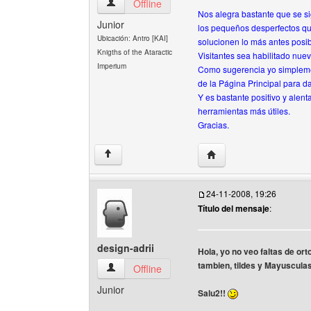
todoclankai Ver perfil del usuario
Offline
Nos alegra bastante que se si
Junior
los pequeños desperfectos qu
Ubicación: Antro [KAI]
solucionen lo más antes posib
Knigths of the Ataractic
Visitantes sea habilitado nue
Imperium
Como sugerencia yo simplement
de la Página Principal para d
Y es bastante positivo y ale
herramientas más útiles.
Gracias.
Visitar sitio web del aut
↑
24-11-2008, 19:26
Título del mensaje
:
design-adrii
Hola, yo no veo faltas de or
tambien, tildes y Mayuscula
design-adrii Ver perfil del usuario
Offline
Junior
Salu2!!
______________