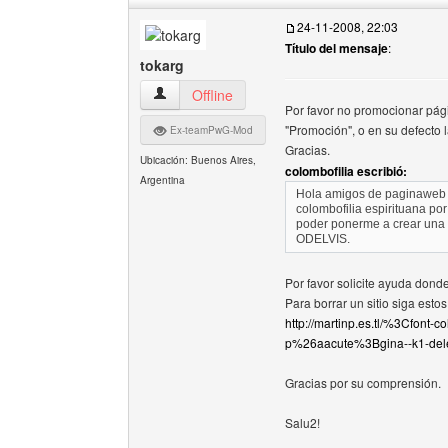
24-11-2008, 22:03
Título del mensaje
:
tokarg
tokarg Ver perfil del usuario
Offline
Por favor no promocionar pág
"Promoción", o en su defecto l
Ex-teamPwG-Mod
Gracias.
Ubicación: Buenos Aires,
colombofilia escribió:
Argentina
Hola amigos de paginaweb g
colombofilia espirituana po
poder ponerme a crear una 
ODELVIS.
Por favor solicite ayuda dond
Para borrar un sitio siga esto
http://martinp.es.tl/%3Cfo
p%26aacute%3Bgina--k1-del
Gracias por su comprensión.
Salu2!