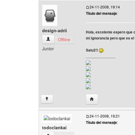
24-11-2008, 19:14
Título del mensaje
:
design-adrii
Hola, excelente espero que 
mi ignorancia pero que es el
design-adrii Ver perfil del usuario
Offline
Junior
Salu2!!
______________
Visitar sitio web del aut
↑
24-11-2008, 19:21
Título del mensaje
:
todoclankai