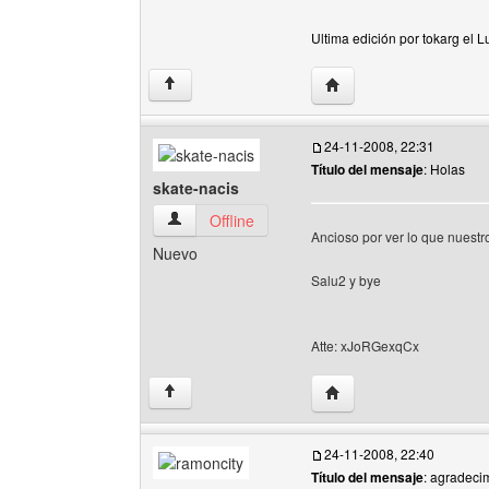
Ultima edición por tokarg el 
Visitar sitio web del aut
↑
24-11-2008, 22:31
Título del mensaje
: Holas
skate-nacis
skate-nacis Ver perfil del usuario
Offline
Ancioso por ver lo que nuest
Nuevo
Salu2 y bye
Atte: xJoRGexqCx
Visitar sitio web del aut
↑
24-11-2008, 22:40
Título del mensaje
: agradeci