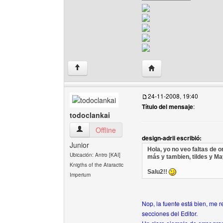
Visitar sitio web del aut
↑
24-11-2008, 19:40
Título del mensaje
:
todoclankai
todoclankai Ver perfil del usuario
Offline
design-adrii escribió:
Junior
Hola, yo no veo faltas de o
Ubicación: Antro [KAI]
más y tambien, tildes y M
Knigths of the Ataractic
Salu2!!
Imperium
Nop, la fuente está bien, me r
secciones del Editor.