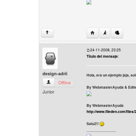
Visitar sitio web del a
↑
24-11-2008, 23:25
Título del mensaje
:
design-adrii
Hola, era un ejemplo jaja, so
design-adrii Ver perfil del usuario
Offline
By WebmasterAyuda & Edite
Junior
By WebmasterAyuda
http://www.fileden.com/fil
Salu2!!
______________