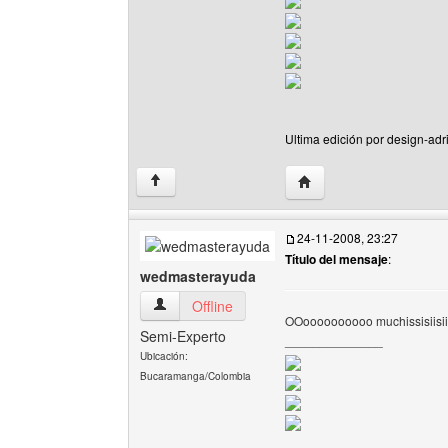
Ultima edición por design-adr
Visitar sitio web del aut
↑
24-11-2008, 23:27
Título del mensaje
:
wedmasterayuda
wedmasterayuda Ver perfil del usuario
Offline
OOoooooooooo muchissisiisii
Semi-Experto
______________
Ubicación:
Bucaramanga/Colombia