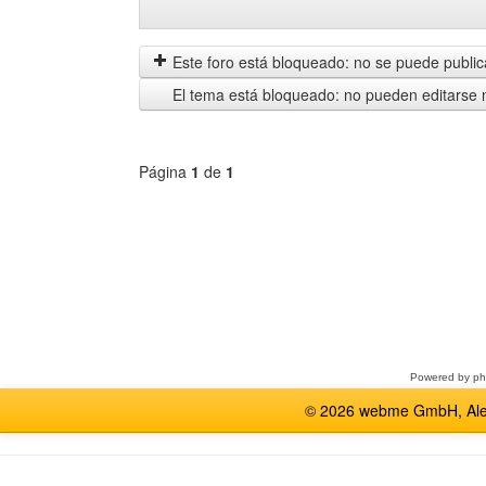
Mostrar
Order
mensajes
by
anteriores
Este foro está bloqueado: no se puede publica
El tema está bloqueado: no pueden editarse 
Página
1
de
1
Seleccione
un
foro
Powered by
p
© 2026 webme GmbH, Alem