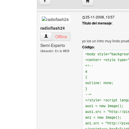
Visitar sitio web del aut
↑
25-11-2008, 13:57
Título del mensaje
:
radioflash24
radioflash24 Ver perfil del usuario
Offline
yo ice un intro muy lindo prue
Semi-Experto
Código:
Ubicación: En la WEB
<body style="backgrou
<center> <style type=
<!--
a
{
outline: none;
}
-->
</style> <script lang
aus1 = new Image();
aus1.src = "http://pi
an1 = new Image();
an1.src = "http://pix