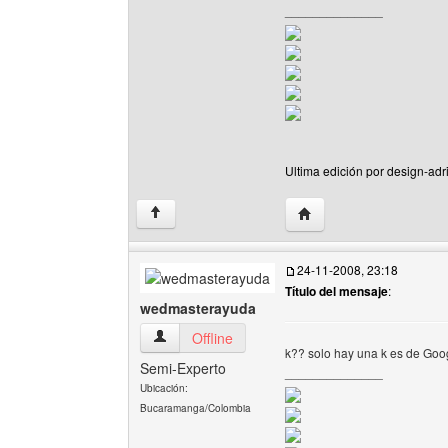
______________
Ultima edición por design-adr
Visitar sitio web del aut
↑
24-11-2008, 23:18
Título del mensaje
:
wedmasterayuda
wedmasterayuda Ver perfil del usuario
Offline
k?? solo hay una k es de Goog
Semi-Experto
______________
Ubicación:
Bucaramanga/Colombia