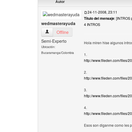
Autor
24-11-2008, 23:11
Título del mensaje
: [INTROS 
wedmasterayuda
4 INTROS
wedmasterayuda Ver perfil del usuario
Offline
Semi-Experto
Hola miren hise algunos intro
Ubicación:
Bucaramanga/Colombia
1.
http://www.fileden.com/file
2.
http://www.fileden.com/files
3.
http://www.fileden.com/files
4.
http://www.fileden.com/files
Esos son diganme como les 
______________