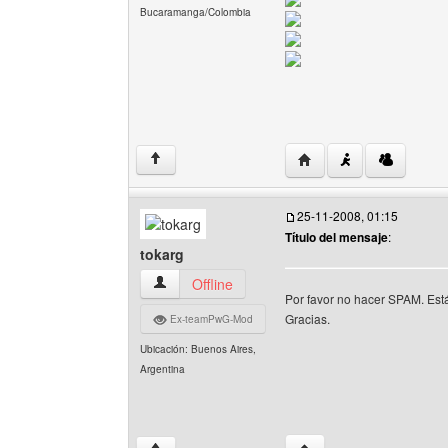
Bucaramanga/Colombia
Visitar sitio web del a
↑
25-11-2008, 01:15
Título del mensaje
:
tokarg
tokarg Ver perfil del usuario
Offline
Por favor no hacer SPAM. Est
Gracias.
Ex-teamPwG-Mod
Ubicación: Buenos Aires,
Argentina