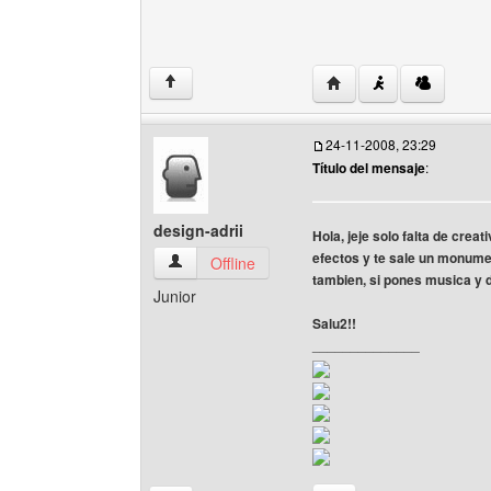
Visitar sitio web del a
↑
24-11-2008, 23:29
Título del mensaje
:
design-adrii
Hola, jeje solo falta de crea
efectos y te sale un monumen
design-adrii Ver perfil del usuario
Offline
tambien, si pones musica y d
Junior
Salu2!!
______________