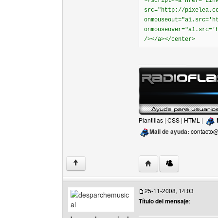
</script><a href="Lin
src="http://pixelea.c
onmouseout="a1.src='h
onmouseover="a1.src='
/></a></center>
______________
Plantillas
|
CSS
|
HTML
|
Mail de ayuda:
contacto@
Visitar sitio web del aut
↑
25-11-2008, 14:03
Título del mensaje
: