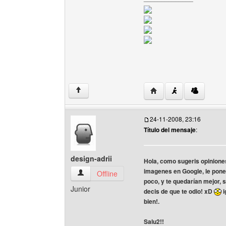
Visitar sitio web del a
↑
24-11-2008, 23:16
Título del mensaje
:
design-adrii
Hola, como sugeris opinione
imagenes en Google, le pones 
design-adrii Ver perfil del usuario
Offline
poco, y te quedarían mejor, 
Junior
decis de que te odio! xD
i
bien!.
Salu2!!