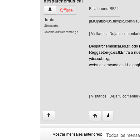
desparchemusical
Esta bueno RF24
desparchemusical Ver perfil del usuario
Offline
______________
Junior
[IMG]http://i35.tinypic.com/9a
Ubicación:
Colombia/Bucaramanga
| Visitanos | Deja tu comentario
Desparchemusical.es.tl:Todo L
Reggaeton-jc.es.tl:Entra a nu
ydescubre¡¡¡
webmasterayuda.es.tl:La pagi
| Visitanos | Deja tu comentario
Visitar sitio web del au
↑
Mostrar mensajes anteriores: