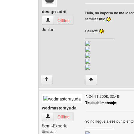
design-adrii
Hola, no importa no me lo t
familiar mio
design-adrii Ver perfil del usuario
Offline
Junior
Salu2!!!
______________
Visitar sitio web del aut
↑
24-11-2008, 23:48
Título del mensaje
:
wedmasterayuda
wedmasterayuda Ver perfil del usuario
Offline
Yo no llegue a ese punto ent
Semi-Experto
______________
Ubicación: