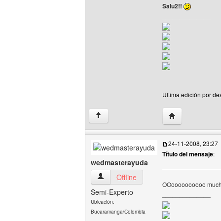
Salu2!!
______________
Ultima edición por de
Visitar sitio web 
↑
24-11-2008, 23:27
Título del mensaje
:
wedmasterayuda
wedmasterayuda Ver perfil del usuario
Offline
OOoooooooooo muchiss
Semi-Experto
______________
Ubicación:
Bucaramanga/Colombia