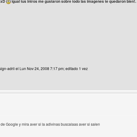
! xD
igual tus intros me gustaron sobre todo las imagenes te quedaron bien!.
sign-adrii el Lun Nov 24, 2008 7:17 pm; editado 1 vez
del autor: design-adrii
 de Google y mira aver si la adivinas buscalaas aver si salen