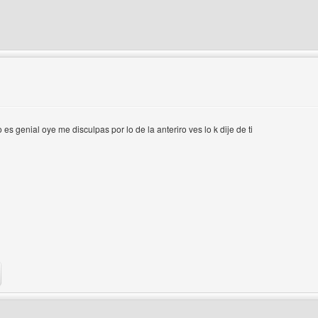
del autor: design-adrii
 es genial oye me disculpas por lo de la anteriro ves lo k dije de ti
b del autor: wedmasterayuda