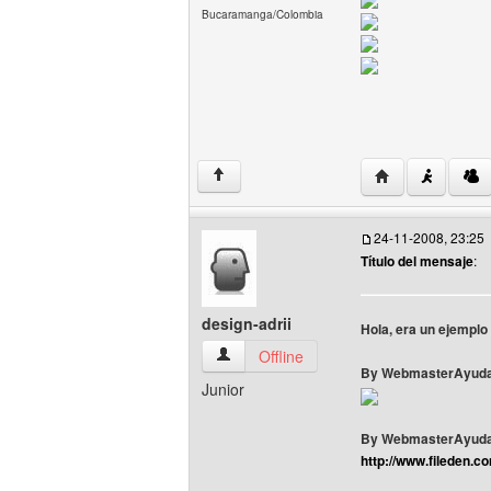
Bucaramanga/Colombia
Visitar sitio we
↑
24-11-2008, 23:25
Título del mensaje
:
design-adrii
Hola, era un ejemplo 
design-adrii Ver perfil del usuario
Offline
By WebmasterAyuda 
Junior
By WebmasterAyud
http://www.fileden.