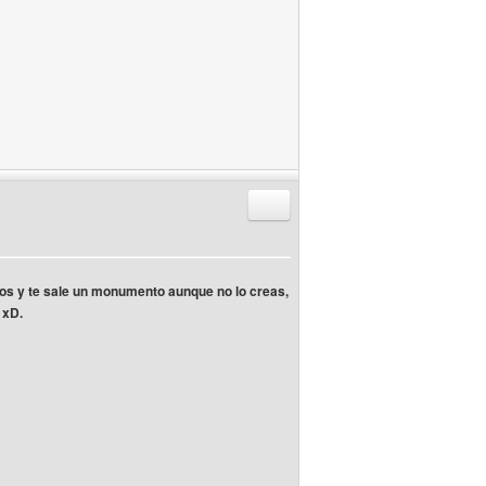
Responder citando
ectos y te sale un monumento aunque no lo creas,
 xD.