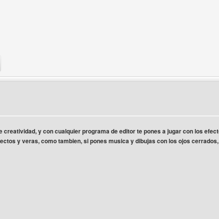
b del autor: wedmasterayuda
 de creatividad, y con cualquier programa de editor te pones a jugar con los ef
efectos y veras, como tambien, si pones musica y dibujas con los ojos cerrados,