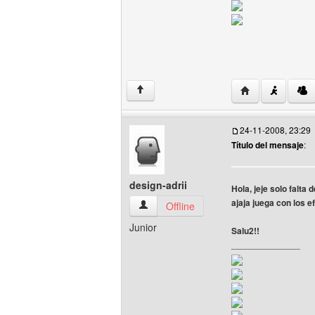
Visitar sitio we
↑
24-11-2008, 23:29
Título del mensaje
:
design-adrii
Hola, jeje solo falta
ajaja juega con los 
design-adrii Ver perfil del usuario
Offline
Junior
Salu2!!
______________