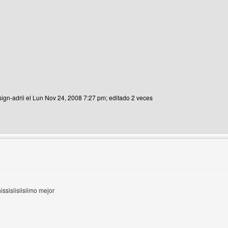
sign-adrii el Lun Nov 24, 2008 7:27 pm; editado 2 veces
del autor: design-adrii
isiisiisiimo mejor