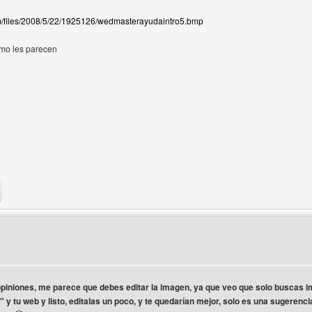
om/files/2008/5/22/1925126/wedmasterayudaintro5.bmp
mo les parecen
b del autor: wedmasterayuda
piniones, me parece que debes editar la imagen, ya que veo que solo buscas 
r" y tu web y listo, editalas un poco, y te quedarían mejor, solo es una sugerenc