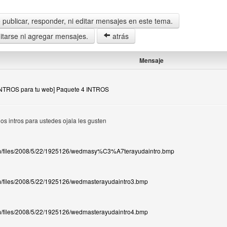
publicar, responder, ni editar mensajes en este tema.
tarse ni agregar mensajes.
atrás
Mensaje
[INTROS para tu web] Paquete 4 INTROS
os intros para ustedes ojala les gusten
com/files/2008/5/22/1925126/wedmasy%C3%A7terayudaintro.bmp
om/files/2008/5/22/1925126/wedmasterayudaintro3.bmp
om/files/2008/5/22/1925126/wedmasterayudaintro4.bmp