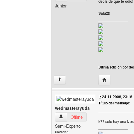
decis de que te odio
Junior
Salu2!!
______________
Ultima edición por de
Visitar sitio web 
↑
24-11-2008, 23:18
Título del mensaje
:
wedmasterayuda
wedmasterayuda Ver perfil del usuario
Offline
k?? solo hay una k es
Semi-Experto
______________
Ubicación: