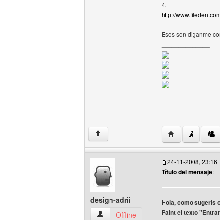
4.
http://www.fileden.c
Esos son diganme co
______________
Visitar sitio we
↑
24-11-2008, 23:16
Título del mensaje
:
design-adrii
Hola, como sugeris o
Paint el texto "Entra
design-adrii Ver perfil del usuario
Offline