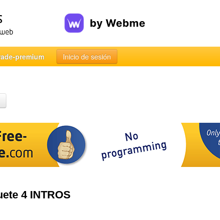
rade-premium
Inicio de sesión
uete 4 INTROS