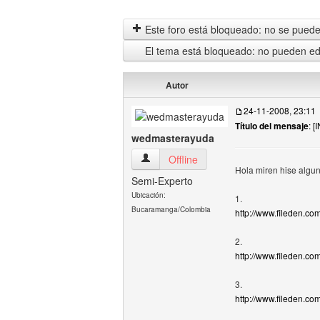
Este foro está bloqueado: no se puede 
El tema está bloqueado: no pueden edi
Autor
24-11-2008, 23:11
Título del mensaje
: 
wedmasterayuda
wedmasterayuda Ver perfil del usuario
Offline
Hola miren hise algun
Semi-Experto
Ubicación:
1.
Bucaramanga/Colombia
http://www.fileden.
2.
http://www.fileden.c
3.
http://www.fileden.c