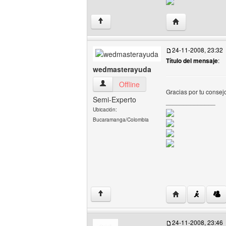
Visitar sitio web 
↑
24-11-2008, 23:32
Título del mensaje
:
wedmasterayuda
wedmasterayuda Ver perfil del usuario
Offline
Gracias por tu consejo
Semi-Experto
______________
Ubicación:
Bucaramanga/Colombia
Visitar sitio we
↑
24-11-2008, 23:46