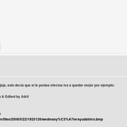
b del autor: wedmasterayuda
jaja, solo decía que si le ponias efectos iva a quedar mejor por ejemplo:
& Edited by Adrii
a
com/files/2008/5/22/1925126/wedmasy%C3%A7terayudaintro.bmp