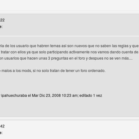
eb del autor: javidj
:22
e
:
ia de los usuario que habren temas asi son nuevos que no saben las reglas y que
il tratar con ellos ya que solo participando activamente nos vamos dando cuenta de
on usuarios que hacen unas 3 preguntas en el foro y despues no se ven más....
 malos a los mods, si no solo tratan de tener un foro ordenado.
r ipahuechuraba el Mar Dic 23, 2008 10:23 am; editado 1 vez
 web del autor: ipahuechuraba
:42
e
: