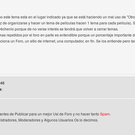
o este tema esta en el lugar indicado ya que se está haciendo un mal uso de "Otro
z de organizarse y hacer un tema de películas hacen 1 tema para cada película). 
véchenlo porque de no verse interés se tendrá que volver a cerrar temas.
mas repetidos por el foro en parte es entendible porque un porcentaje importante
iona un Foro, un sitio de internet, una computador, en fin. Se los entiende pero ta
web del autor: tokarg
:46
e
:
ntes de Publicar para un mejor Usi de Foro y no hacer tanto
Spam
.
rio
istradores, Moderadores y Algunos Usuarios Os lo decimos.