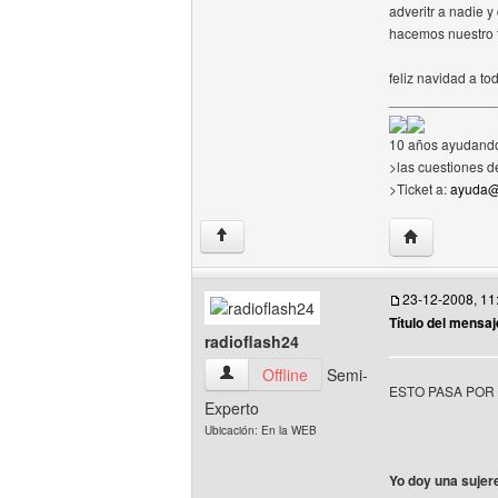
adveritr a nadie 
hacemos nuestro t
feliz navidad a to
______________
10 años ayudando
>las cuestiones d
>Ticket a:
ayuda@
Visitar sitio w
↑
23-12-2008, 11
Título del mensaj
radioflash24
radioflash24 Ver perfil del usuario
Offline
Semi-
ESTO PASA POR
Experto
Ubicación: En la WEB
Yo doy una sujer