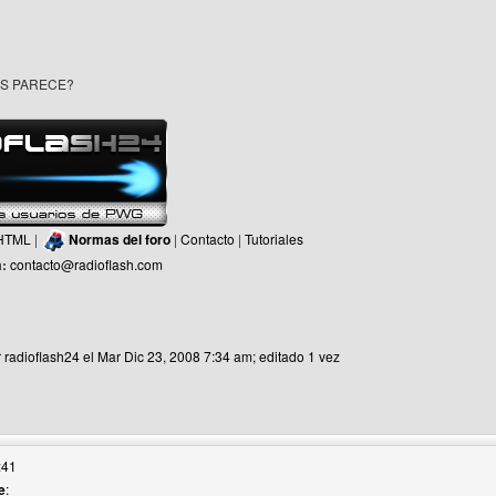
S PARECE?
HTML
|
Normas del foro
|
Contacto
|
Tutoriales
a:
contacto@radioflash.com
r radioflash24 el Mar Dic 23, 2008 7:34 am; editado 1 vez
web del autor: radioflash24
:41
e
: