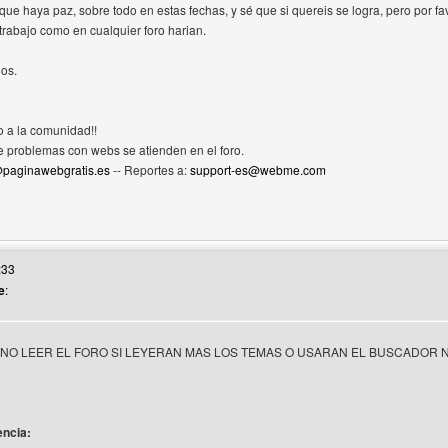
y que haya paz, sobre todo en estas fechas, y sé que si quereis se logra, pero por
rabajo como en cualquier foro harian.
dos.
 a la comunidad!!
e problemas con webs se atienden en el foro.
paginawebgratis.es
-- Reportes a:
support-es@webme.com
eb del autor: javidj
:33
e
:
 NO LEER EL FORO SI LEYERAN MAS LOS TEMAS O USARAN EL BUSCADOR
encia: