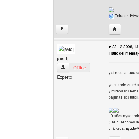
______________
Entra en
ww.
W
Visitar sitio
↑
23-12-2008, 13
Título del mensaj
javidj
javidj Ver perfil del usuario
Offline
y si resultar que 
Experto
yo cuando entré a
y miraba los temas
paginas. los tuto
______________
10 años ayudando
>las cuestiones d
>Ticket a:
ayuda@