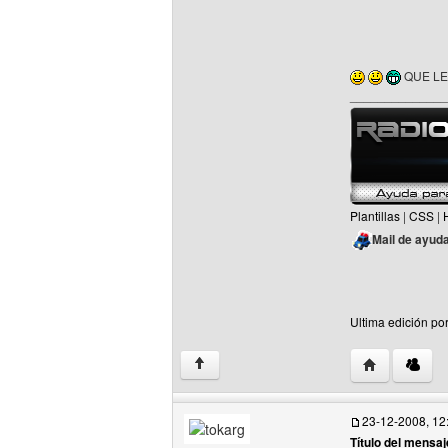
QUE LE
______________
Plantillas
|
CSS
|
Mail de ayud
Ultima edición po
Visitar sitio 
↑
23-12-2008, 12
Título del mensaj