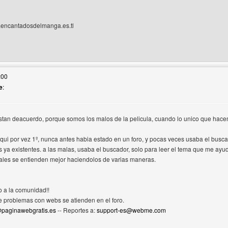
encantadosdelmanga.es.tl
 web del autor: encantadosdelmanga
:00
e
:
estan deacuerdo, porque somos los malos de la pelicula, cuando lo unico que hacemo
qui por vez 1º, nunca antes habia estado en un foro, y pocas veces usaba el buscad
 ya existentes. a las malas, usaba el buscador, solo para leer el tema que me ayuda
riales se entienden mejor haciendolos de varias maneras.
 a la comunidad!!
e problemas con webs se atienden en el foro.
paginawebgratis.es
-- Reportes a:
support-es@webme.com