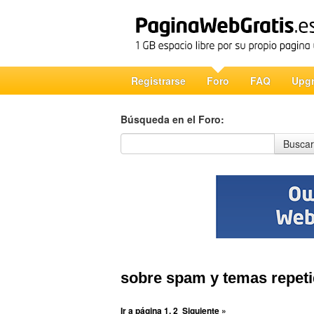
Registrarse
Foro
FAQ
Upg
Búsqueda en el Foro:
Búsqueda en el Foro
Buscar
sobre spam y temas repeti
Ir a página
1
,
2
Siguiente »