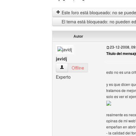
Este foro está bloqueado: no se puede 
El tema está bloqueado: no pueden edi
Autor
23-12-2008, 09
Título del mensaj
javidj
javidj Ver perfil del usuario
Offline
esto no es una cr
Experto
y es que dicen qu
tratamos de mejor
solo es ver el eje
realmente es nece
opinas de mi web"
empeñan en abrir
- la calidad del 