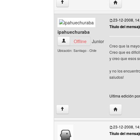
Visitar sitio w
↑
23-12-2008, 14
Título del mensaj
ipahuechuraba
ipahuechuraba Ver perfil del usuario
Offline
Junior
Creo que la mayor
Ubicación: Santiago - Chile
Creo que es dific
y creo que esos s
y no los encuentro
saludos!
Ultima edición po
Visitar sitio
↑
23-12-2008, 14
Título del mensaj