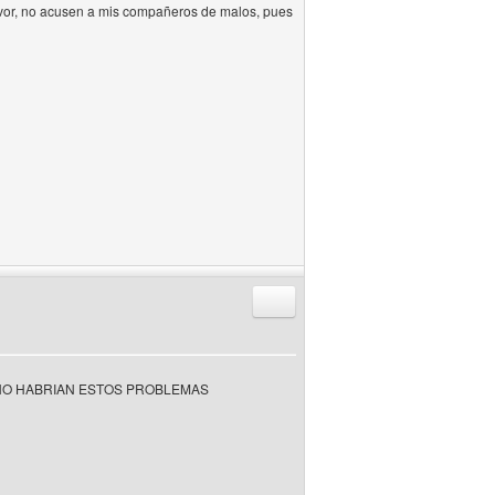
 favor, no acusen a mis compañeros de malos, pues
Responder citando
 NO HABRIAN ESTOS PROBLEMAS