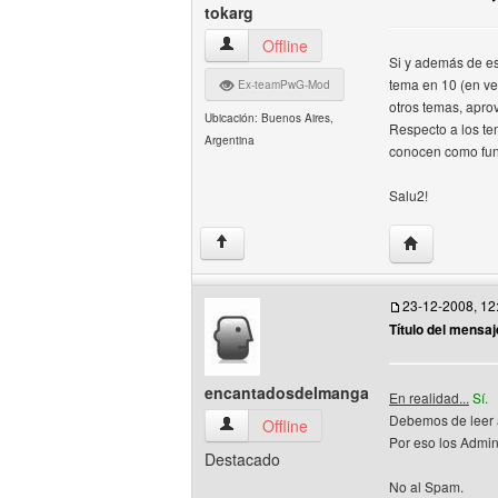
tokarg
tokarg Ver perfil del usuario
Offline
Si y además de es
tema en 10 (en ve
Ex-teamPwG-Mod
otros temas, apro
Ubicación: Buenos Aires,
Respecto a los te
Argentina
conocen como func
Salu2!
Visitar sitio 
↑
23-12-2008, 12
Título del mensaj
encantadosdelmanga
En realidad...
Sí.
Debemos de leer a
encantadosdelmanga Ver perfil del usua
Offline
Por eso los Admin
Destacado
No al Spam.