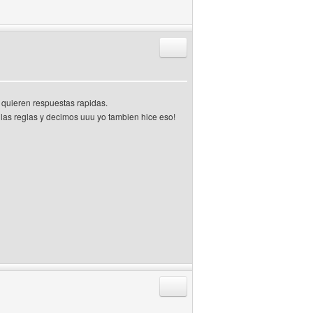
Responder citando
 quieren respuestas rapidas.
 las reglas y decimos uuu yo tambien hice eso!
Responder citando