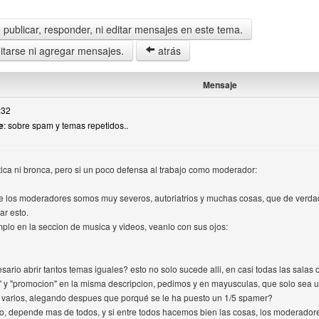
publicar, responder, ni editar mensajes en este tema.
tarse ni agregar mensajes.
atrás
Mensaje
:32
e
: sobre spam y temas repetidos..
itica ni bronca, pero si un poco defensa al trabajo como moderador:
e los moderadores somos muy severos, autoriatrios y muchas cosas, que de verda
ar esto.
mplo en la seccion de musica y videos, veanlo con sus ojos:
sario abrir tantos temas iguales? esto no solo sucede alli, en casi todas las salas
 y "promocion" en la misma descripcion, pedimos y en mayusculas, que solo sea u
 varios, alegando despues que porqué se le ha puesto un 1/5 spamer?
foro, depende mas de todos, y si entre todos hacemos bien las cosas, los moderado