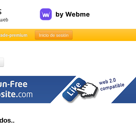
rade-premium
Inicio de sesión
dos..