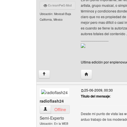
artista, grupo musical, o sim
Ex-teamPwG-Mod
términos y condiciones donde 
Ubicación: Mexicali Baja
claro que no es propiedad de 
California, Mèxico
mejor pero mas difícil o casi 
es cuando se tiene la autoriz
autores totales del contenido
______________
Ultima edición por enplenovu
Visitar sitio web del au
↑
25-06-2009, 00:30
Título del mensaje
:
radioflash24
radioflash24 Ver perfil del usuario
Offline
Desde mi punto de vista las w
Semi-Experto
arduo trabajo de los moderado
Ubicación: En la WEB