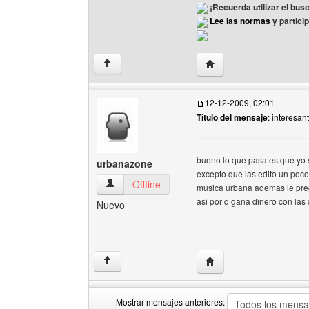
¡Recuerda utilizar el bus
Lee las normas
y partici
Visitar sitio web del au
↑
12-12-2009, 02:01
Título del mensaje
: interesan
bueno lo que pasa es que yo 
urbanazone
excepto que las edito un poco
urbanazone Ver perfil del usuario
Offline
musica urbana ademas le preg
asi por q gana dinero con la
Nuevo
Visitar sitio web del au
↑
Mostrar mensajes anteriores: