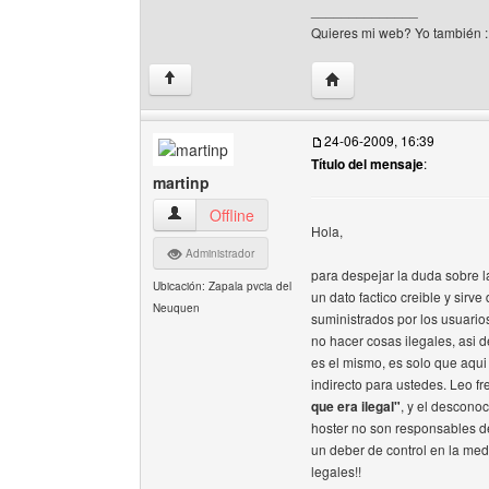
______________
Quieres mi web? Yo también 
Visitar sitio web del au
↑
24-06-2009, 16:39
Título del mensaje
:
martinp
martinp Ver perfil del usuario
Offline
Hola,
Administrador
para despejar la duda sobre l
Ubicación: Zapala pvcia del
un dato factico creible y sirv
Neuquen
suministrados por los usuarios
no hacer cosas ilegales, asi d
es el mismo, es solo que aqui
indirecto para ustedes. Leo 
que era ilegal"
, y el descono
hoster no son responsables de
un deber de control en la medi
legales!!