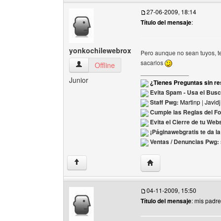
27-06-2009, 18:14
Título del mensaje
:
yonkochilewebrox
Pero aunque no sean tuyos, te
sacarlos
yonkochilewebrox Ver perfil del usuario
Offline
______________
Junior
¿Tienes Preguntas sin re
Evita Spam - Usa el Bus
Staff Pwg:
Martinp
|
Javidj
Cumple las Reglas del F
Evita el Cierre de tu Web
¡Páginawebgratis te da l
Ventas / Denuncias Pwg:
Visitar sitio web del au
↑
04-11-2009, 15:50
Título del mensaje
: mis padr