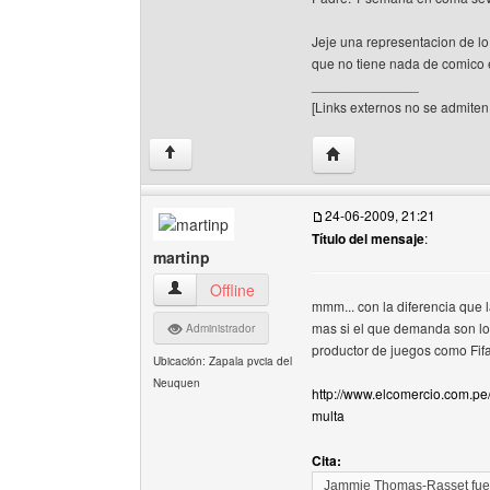
Jeje una representacion de 
que no tiene nada de comico 
______________
[Links externos no se admiten 
Visitar sitio web del aut
↑
24-06-2009, 21:21
Título del mensaje
:
martinp
martinp Ver perfil del usuario
Offline
mmm... con la diferencia que 
mas si el que demanda son los
Administrador
productor de juegos como Fifa
Ubicación: Zapala pvcia del
Neuquen
http://www.elcomercio.com.pe/
multa
Cita:
Jammie Thomas-Rasset fue