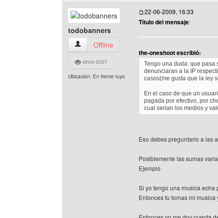
22-06-2009, 16:33
Título del mensaje
:
todobanners
todobanners Ver perfil del usuario
Offline
the-oneshoot escribió:
since-2007
Tengo una duda: que pasa si
denunciaran a la IP respec
Ubicación: En frente tuyo
casos(me gusta que la ley 
En el caso de que un usuario
pagada por efectivo, por c
cual serian los medios y va
Eso debes preguntarlo a las a
Posiblemente las sumas varia
Ejemplo
Si yo tengo una musica echa p
Entonces tu tomas mi musica y
Entonces yo me doy cuenta de 