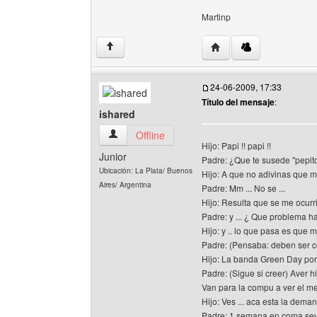
Martinp
Visitar sitio web del aut
↑
24-06-2009, 17:33
Título del mensaje
:
ishared
ishared Ver perfil del usuario
Offline
Hijo: Papi !! papi !!
Junior
Padre: ¿Que te susede "pepit
Ubicación: La Plata/ Buenos
Hijo: A que no adivinas que me
Aires/ Argentina
Padre: Mm ... No se ...
Hijo: Resulta que se me ocurr
Padre: y ... ¿ Que problema h
Hijo: y .. lo que pasa es que
Padre: (Pensaba: deben ser 
Hijo: La banda Green Day por 
Padre: (Sigue si creer) Aver h
Van para la compu a ver el me
Hijo: Ves ... aca esta la deman
Padre: 1 semana en coma se