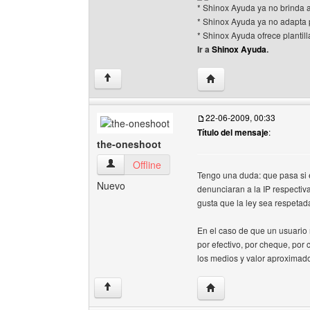
* Shinox Ayuda ya no brinda
* Shinox Ayuda ya no adapta p
* Shinox Ayuda ofrece plantil
Ir a
Shinox Ayuda
.
Visitar sitio web del au
↑
22-06-2009, 00:33
Título del mensaje
:
the-oneshoot
the-oneshoot Ver perfil del usuario
Offline
Tengo una duda: que pasa si e
Nuevo
denunciaran a la IP respecti
gusta que la ley sea respetad
En el caso de que un usuario 
por efectivo, por cheque, por
los medios y valor aproximado
Visitar sitio web del au
↑