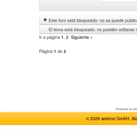
Mostrar
Order
mensajes
by
anteriores
Este foro está bloqueado: no se puede publica
El tema está bloqueado: no pueden editarse 
Ir a página
1
,
2
Siguiente »
Página
1
de
2
Seleccione
un
foro
Powered by
p
© 2026 webme GmbH, Alem