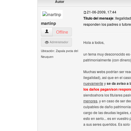
Autor
21-06-2009, 17:44
Título del mensaje
: Ilegalid
martinp
responden los padres o tutor
martinp Ver perfil del usuario
Offline
Hola a todos,
Administrador
Ubicación: Zapala pvcia del
un tema muy desconocido es q
Neuquen
patrimonialmente (con dinero)
Muchas webs podrían ser react
ilegalidad), asi que en el cas
nuevamente
y
se da aviso a 
los daños pagan/son respons
siendoahora los titulares pasi
menores
, y en caso de ser d
culpables de daño patrimonial (
cargo de las deudas legales,
esto en serio... es en vuestr
a sus seres queridos. Es solo