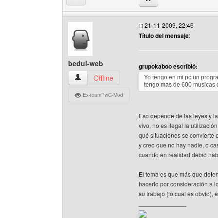
21-11-2009, 22:46
Título del mensaje
:
bedul-web
grupokaboo escribió:
bedul-web Ver perfil del usuario
Offline
Yo tengo en mi pc un progra
tengo mas de 600 musicas de
Ex-teamPwG-Mod
Eso depende de las leyes y la
vivo, no es ilegal la utiliza
qué situaciones se convierte 
y creo que no hay nadie, o ca
cuando en realidad debió ha
El tema es que más que detene
hacerlo por consideración a lo
su trabajo (lo cual es obvio),
______________