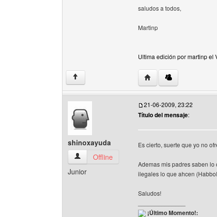
saludos a todos,
Martinp
Ultima edición por martinp el
Visitar sitio web del aut
↑
21-06-2009, 23:22
Título del mensaje
:
shinoxayuda
Es cierto, suerte que yo no of
shinoxayuda Ver perfil del usuario
Offline
Ademas mis padres saben lo qu
Junior
ilegales lo que ahcen (Habbo
Saludos!
______________
¡Último Momento!: