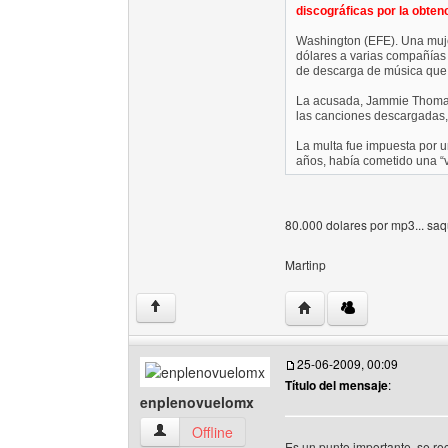
discográficas por la obten
Washington (EFE). Una muje
dólares a varias compañías 
de descarga de música que s
La acusada, Jammie Thomas-
las canciones descargadas, s
La multa fue impuesta por 
años, había cometido una “v
80.000 dolares por mp3... sa
Martinp
Visitar sitio web del aut
↑
25-06-2009, 00:09
Título del mensaje
:
enplenovuelomx
enplenovuelomx Ver perfil del usuario
Offline
Es un punto importante, se 