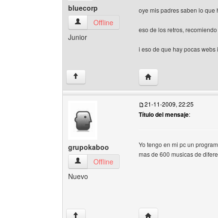
bluecorp
oye mis padres saben lo que
bluecorp Ver perfil del usuario
Offline
eso de los retros, recomiendo
Junior
i eso de que hay pocas webs i
Visitar sitio web del aut
↑
21-11-2009, 22:25
Título del mensaje
:
Yo tengo en mi pc un programa
grupokaboo
mas de 600 musicas de diferent
grupokaboo Ver perfil del usuario
Offline
Nuevo
Visitar sitio web del au
↑