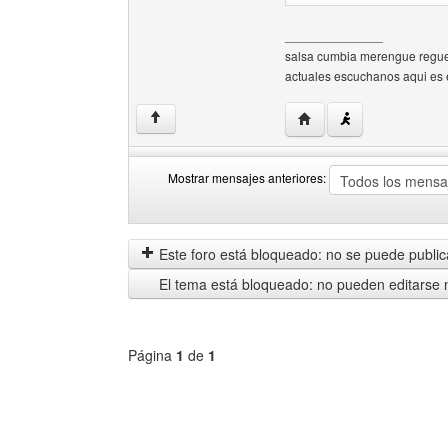
______________
salsa cumbia merengue regueto
actuales escuchanos aqui es e
Visitar sitio web del a
↑
Mostrar mensajes anteriores:
Mostrar
Order
mensajes
by
anteriores
Este foro está bloqueado: no se puede publica
El tema está bloqueado: no pueden editarse 
Página
1
de
1