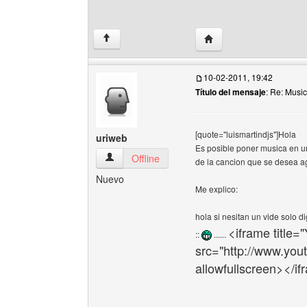
Visitar sitio web del au
↑
10-02-2011, 19:42
Título del mensaje
: Re: Musi
[quote="luismartindjs"]Hola
uriweb
Es posible poner musica en un
uriweb Ver perfil del usuario
Offline
de la cancion que se desea a
Nuevo
Me explico:
hola si nesitan un vide solo di
<iframe title=
::
......
src="http://www.yo
allowfullscreen></i