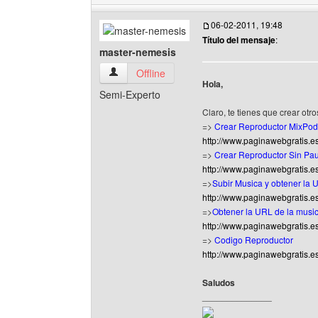
06-02-2011, 19:48
Título del mensaje
:
master-nemesis
master-nemesis Ver perfil del usuario
Offline
Hola,
Semi-Experto
Claro, te tienes que crear otr
=>
Crear Reproductor MixPod
http://www.paginawebgratis.e
=>
Crear Reproductor Sin Pa
http://www.paginawebgratis.e
=>
Subir Musica y obtener la 
http://www.paginawebgratis.e
=>
Obtener la URL de la music
http://www.paginawebgratis.e
=>
Codigo Reproductor
http://www.paginawebgratis.e
Saludos
______________