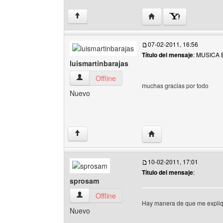
Visitar sitio web del au
↑
07-02-2011, 16:56
Título del mensaje
: MUSICA 
luismartinbarajas
luismartinbarajas Ver perfil del usuario
Offline
muchas gracias por todo
Nuevo
Visitar sitio web del aut
↑
10-02-2011, 17:01
Título del mensaje
:
sprosam
sprosam Ver perfil del usuario
Offline
Hay manera de que me explique
Nuevo