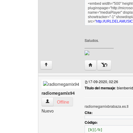
<embed width="500" height=
pluginspage="http://micros
name="mediaPlayer" display
showtracker="-1" showdispl
src="
http://URLDELAMUSI
Saludos.
______________
Visitar sitio web del au
↑
17-09-2020, 02:26
Título del mensaje
: bienbeni
radiomegamix94
radiomegamix94 Ver perfil del usuario
Offline
radiomegamixbrabaza.es.tl
Nuevo
Cita:
Código:
[b][/b]