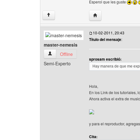
Esperol que les guste
Visitar sitio web del aut
↑
10-02-2011, 20:43
Título del mensaje
:
master-nemesis
master-nemesis Ver perfil del usuario
Offline
sprosam escribió:
Semi-Experto
Hay manera de que me expliq
Hola,
En los Link de los tutoriales, 
Ahora activa el extra de music
y para el reproductor, agrega
Cita: