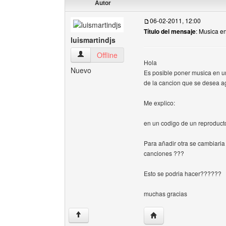
Autor
06-02-2011, 12:00
Título del mensaje
: Musica e
luismartindjs
luismartindjs Ver perfil del usuario
Offline
Hola
Nuevo
Es posible poner musica en un
de la cancion que se desea a
Me explico:
en un codigo de un reproducto
Para añadir otra se cambiaria 
canciones ???
Esto se podria hacer??????
muchas gracias
Visitar sitio web del aut
↑