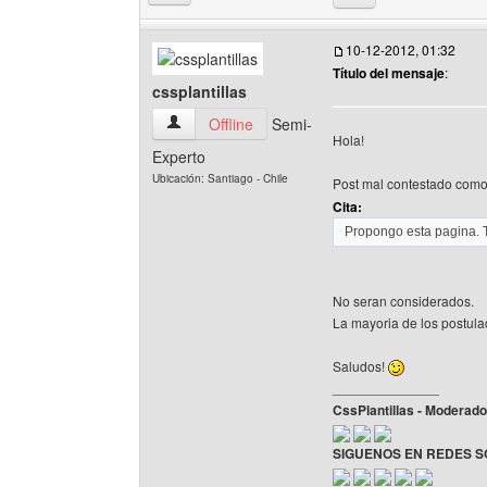
10-12-2012, 01:32
Título del mensaje
:
cssplantillas
cssplantillas Ver perfil del usuario
Offline
Semi-
Hola!
Experto
Ubicación: Santiago - Chile
Post mal contestado como
Cita:
Propongo esta pagina. 
No seran considerados.
La mayoria de los postul
Saludos!
______________
CssPlantillas - Moderad
SIGUENOS EN REDES S