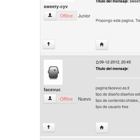
Título del mensaje
: sweet
sweety-cyv
sweety-cyv Ver perfil del usuario
Offline
Junior
Propongo esta pagina. Ti
Visitar sitio web del
↑
09-12-2012, 20:45
Título del mensaje
:
pagina:facevuc.es.tl
facevuc
tipo de diseño:diseños es
facevuc Ver perfil del usuario
Offline
Nuevo
tipo de contenido:chistes,
tipo de usuario free
Visitar sitio web del
↑