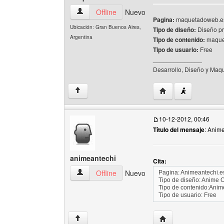
maquetadoweb Ver perfil del usuario
Offline
Nuevo
Pagina:
maquetadoweb.es
Ubicación: Gran Buenos Aires,
Tipo de diseño:
Diseño pr
Argentina
Tipo de contenido:
maquet
Tipo de usuario:
Free
______________
Desarrollo, Diseño y Maqu
Visitar sitio web de
↑
10-12-2012, 00:46
Título del mensaje
: Anim
animeantechi
Cita:
animeantechi Ver perfil del usuario
Offline
Nuevo
Pagina: Animeantechi.es
Tipo de diseño: Anime 
Tipo de contenido:Anim
Tipo de usuario: Free
Visitar sitio web del
↑