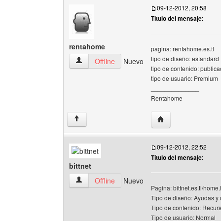
09-12-2012, 20:58
Título del mensaje
:
rentahome
pagina: rentahome.es.tl
tipo de diseño: estandard
rentahome Ver perfil del usuario
Offline
Nuevo
tipo de contenido: public
tipo de usuario: Premium
______________
Rentahome
Visitar sitio web del
↑
09-12-2012, 22:52
Título del mensaje
:
bittnet
bittnet Ver perfil del usuario
Offline
Nuevo
Pagina: bittnet.es.tl/home
Tipo de diseño: Ayudas y
Tipo de contenido: Recur
Tipo de usuario: Normal