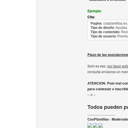
Ejemplo:
Cita:
Pagina
: cssplantillas.es.
Tipo de diseño
: Ayudas
Tipo de contenido:
Recu
Tipo de usuario:
Premi
Plazo de las postulacion
Solo es eso,
por favor evi
consulta envianos un men
ATENCION: Post mal cont
para contestar e inscribi
-- o --
Todos pueden pa
______________
CssPlantillas - Moderad