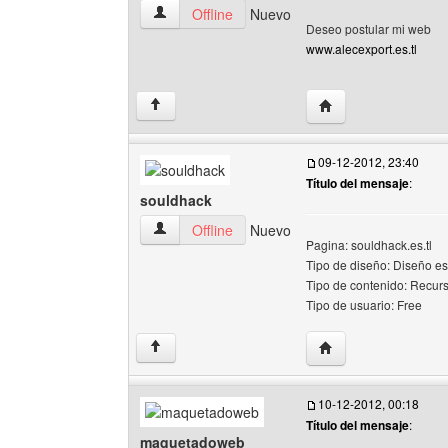
alecexport Ver perfil del usuario
Offline
Nuevo
Deseo postular mi web
www.alecexport.es.tl
Visitar sitio web del
↑
09-12-2012, 23:40
Título del mensaje
:
souldhack
souldhack Ver perfil del usuario
Offline
Nuevo
Pagina: souldhack.es.tl
Tipo de diseño: Diseño e
Tipo de contenido: Recur
Tipo de usuario: Free
Visitar sitio web del
↑
10-12-2012, 00:18
Título del mensaje
:
maquetadoweb