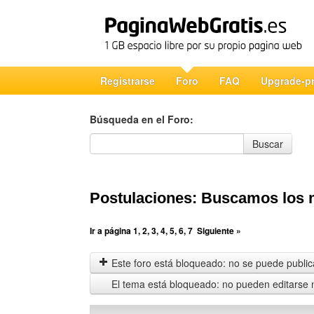
Registrarse
Foro
FAQ
Upgrade-p
Búsqueda en el Foro:
Búsqueda en el Foro
Buscar
Postulaciones: Buscamos los m
Ir a página
1
,
2
,
3
,
4
,
5
,
6
,
7
Siguiente »
Este foro está bloqueado: no se puede publica
El tema está bloqueado: no pueden editarse 