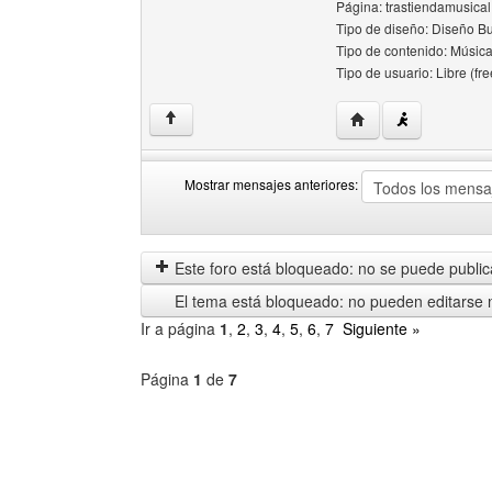
Página: trastiendamusical.
Tipo de diseño: Diseño Bu
Tipo de contenido: Música
Tipo de usuario: Libre (fre
Visitar sitio web del
↑
Mostrar mensajes anteriores:
Mostrar
Order
mensajes
by
anteriores
Este foro está bloqueado: no se puede publica
El tema está bloqueado: no pueden editarse 
Ir a página
1
,
2
,
3
,
4
,
5
,
6
,
7
Siguiente »
Página
1
de
7