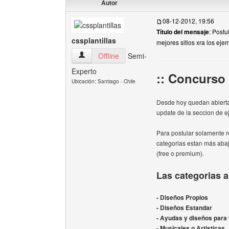
Autor
08-12-2012, 19:56
Título del mensaje
: Post
cssplantillas
mejores sitios xra los eje
cssplantillas Ver perfil del usuario
Offline
Semi-
Experto
:: Concurso
Ubicación: Santiago - Chile
Desde hoy quedan abiertas
update de la seccion de 
Para postular solamente re
categorias estan más abajo
(free o premium).
Las categorias a
- Diseños Propios
- Diseños Estandar
- Ayudas y diseños para
- Musicales o Artisticas