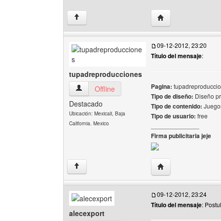
Visitar sitio web del 
↑
09-12-2012, 23:20
Título del mensaje
:
tupadreproducciones
Pagina:
tupadreproduccion
tupadreproducciones Ver perfil del usuario
Offline
Tipo de diseño:
Diseño pr
Destacado
Tipo de contenido:
Juegos
Ubicación: Mexicali, Baja
Tipo de usuario:
free
California. Mexico
______________
Firma publicitaria jeje
Visitar sitio web de
↑
09-12-2012, 23:24
Título del mensaje
: Post
alecexport