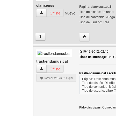
clanxeuss
Pagina: clanxeuss.es.tl
Tipo de diseño: Estandar
clanxeuss Ver perfil del usuario
Offline
Nuevo
Tipo de contenido: Juego
Tipo de usuario: Free
Visitar sitio web del
↑
10-12-2012, 02:16
Título del mensaje
: Re: 
trastiendamusical
trastiendamusical Ver perfil del usuario
Offline
trastiendamusical escrib
TorneoPWGV6 6° Lugar
Página: Trastienda musi
Tipo de diseño: Diseño 
Tipo de contenido: Músi
Tipo de usuario: Libre (f
Pido disculpas
. Cometí un