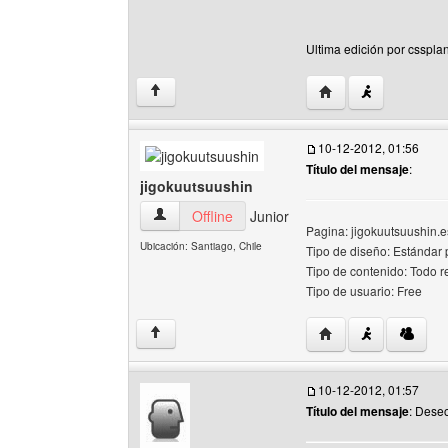
Ultima edición por cssplan
Visitar sitio web del 
↑
10-12-2012, 01:56
Título del mensaje
:
jigokuutsuushin
jigokuutsuushin Ver perfil del usuario
Offline
Junior
Pagina: jigokuutsuushin.es
Ubicación: Santiago, Chile
Tipo de diseño: Estándar
Tipo de contenido: Todo r
Tipo de usuario: Free
Visitar sitio web del
↑
10-12-2012, 01:57
Título del mensaje
: Deseo