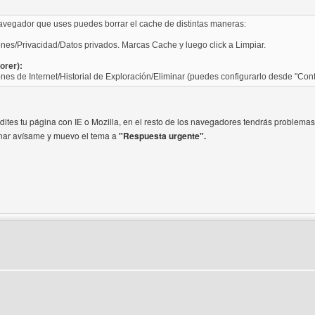
vegador que uses puedes borrar el cache de distintas maneras:
es/Privacidad/Datos privados. Marcas Cache y luego click a Limpiar.
orer):
es de Internet/Historial de Exploración/Eliminar (puedes configurarlo desde "Conf
ites tu página con IE o Mozilla, en el resto de los navegadores tendrás problemas
onar avísame y muevo el tema a
"Respuesta urgente".
del autor: tokarg