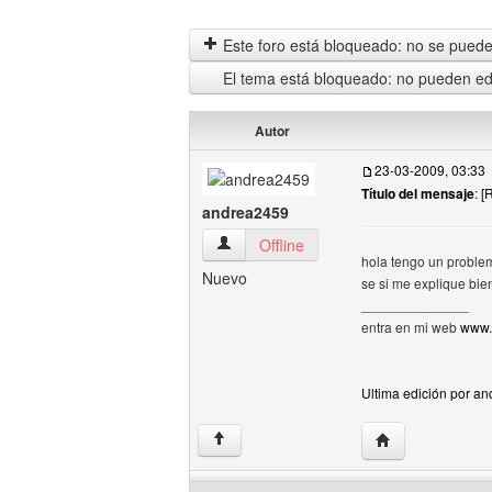
Este foro está bloqueado: no se puede 
El tema está bloqueado: no pueden edi
Autor
23-03-2009, 03:33
Título del mensaje
: 
andrea2459
andrea2459 Ver perfil del usuario
Offline
hola tengo un proble
Nuevo
se si me explique bi
______________
entra en mi web
www.
Ultima edición por an
Visitar sitio web
↑