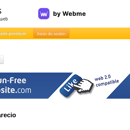
rade-premium
Inicio de sesión
recio