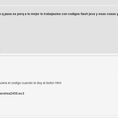
o q pasa es porq a lo mejor lo trabajastes con codigos flash java y esas cosas y 
b del autor: megamix-musica
quiera el codigo cuando le doy al boton html
andrea2459.es.tl
 del autor: andrea2459