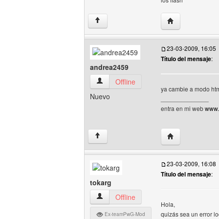
Visitar sitio web 
↑
23-03-2009, 16:05
Título del mensaje
:
andrea2459
andrea2459 Ver perfil del usuario
Offline
ya cambie a modo htm
Nuevo
______________
entra en mi web
www.
Visitar sitio web
↑
23-03-2009, 16:08
Título del mensaje
:
tokarg
tokarg Ver perfil del usuario
Offline
Hola,
quizás sea un error lo
Ex-teamPwG-Mod