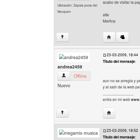
acabo de visitar la p
Ubicación: Zapala pvcia del
Neuquen
atte
Martinp
Visitar sitio web 
↑
23-03-2009, 18:44
Título del mensaje
:
andrea2459
andrea2459 Ver perfil del usuario
Offline
aun no se arregla y y
Nuevo
y al salir de la web 
______________
entra en mi web
www.
Visitar sitio web
↑
23-03-2009, 18:52
Título del mensaje
: