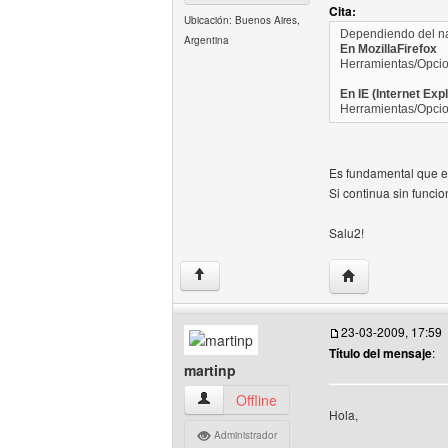
Cita:
Ubicación: Buenos Aires,
Dependiendo del na
Argentina
En MozillaFirefox
Herramientas/Opcion
En IE (Internet Expl
Herramientas/Opcion
Es fundamental que ed
Si continua sin funci
Salu2!
Visitar sitio web 
↑
23-03-2009, 17:59
Título del mensaje
:
martinp
martinp Ver perfil del usuario
Offline
Hola,
Administrador