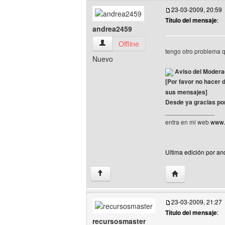
23-03-2009, 20:59
Título del mensaje
:
andrea2459
andrea2459 Ver perfil del usuario
Offline
tengo otro problema q
Nuevo
Aviso del Modera
[Por favor no hacer 
sus mensajes]
Desde ya gracias po
______________
entra en mi web
www.
Ultima edición por an
Visitar sitio web
↑
23-03-2009, 21:27
Título del mensaje
:
recursosmaster