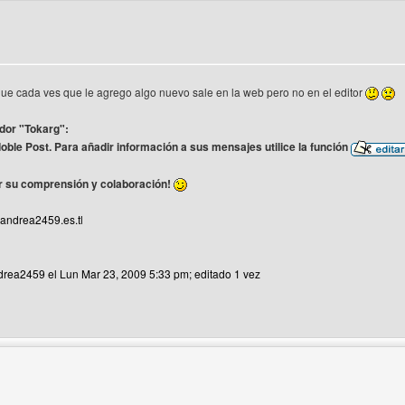
ue cada ves que le agrego algo nuevo sale en la web pero no en el editor
dor "Tokarg":
doble Post. Para añadir información a sus mensajes utilice la función
r su comprensión y colaboración!
andrea2459.es.tl
drea2459 el Lun Mar 23, 2009 5:33 pm; editado 1 vez
 del autor: andrea2459