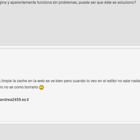
agina y aparentemente funciona sin problemas, puede ser que éste se soluciono?
del autor: martinp
a limpie la cache en la web se ve bien pero cuando lo veo en el editor no sale nada
pero no se como borrarlo
andrea2459.es.tl
 del autor: andrea2459