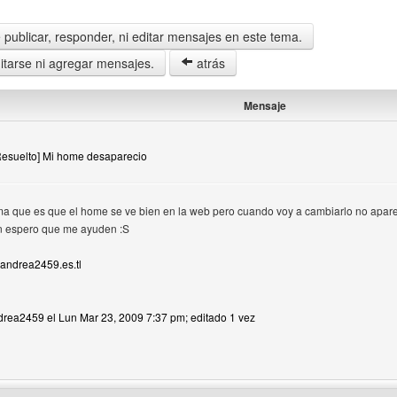
publicar, responder, ni editar mensajes en este tema.
tarse ni agregar mensajes.
atrás
Mensaje
[Resuelto] Mi home desaparecio
ma que es que el home se ve bien en la web pero cuando voy a cambiarlo no apare
en espero que me ayuden :S
andrea2459.es.tl
drea2459 el Lun Mar 23, 2009 7:37 pm; editado 1 vez
 del autor: andrea2459