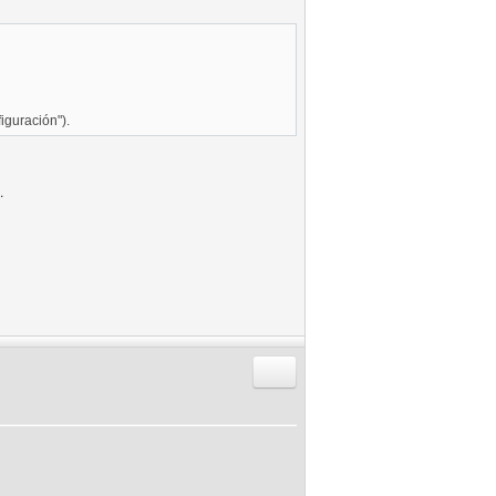
iguración").
.
Responder citando