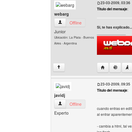
23-03-2009, 03:36
Título del mensaje
:
webarg
webarg Ver perfil del usuario
Offline
Si, te has explicado.
Junior
______________
Ubicación: La Plata - Buenos
Aires - Argentina
Visitar sitio web
↑
23-03-2009, 09:35
Título del mensaje
:
javidj
javidj Ver perfil del usuario
Offline
cuando entras en edit
Experto
al entrar aparenteme
- cambia a html, tal 
los flash