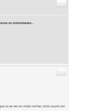
Responder citando
veces es momentaneo...
Responder citando
odigos no se ven en modo normal, como ocurre con