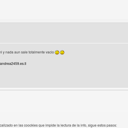
del autor: javidj
l y nada aun sale totalmente vacio
andrea2459.es.tl
 del autor: andrea2459
calizado en las coockies que impide la lectura de la info, sigue estos pasos: