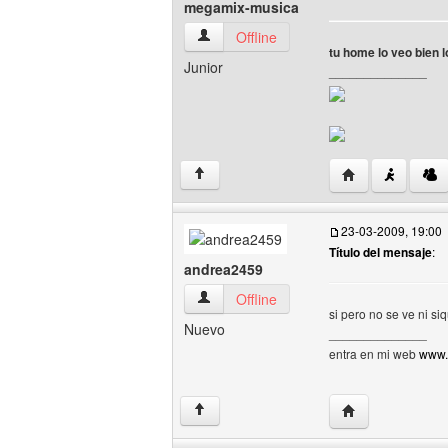
megamix-musica
megamix-musica Ver perfil del usuario
Offline
tu home lo veo bien l
Junior
______________
Visitar sitio we
↑
23-03-2009, 19:00
Título del mensaje
:
andrea2459
andrea2459 Ver perfil del usuario
Offline
si pero no se ve ni si
Nuevo
______________
entra en mi web
www.
Visitar sitio web
↑