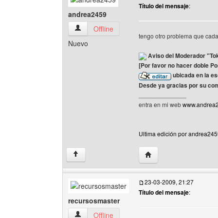
Título del mensaje
:
andrea2459
andrea2459 Ver perfil del usuario
Offline
tengo otro problema que cada
Nuevo
Aviso del Moderador "To
[Por favor no hacer doble Po
ubicada en la e
Desde ya gracias por su co
______________
entra en mi web
www.andrea24
Ultima edición por andrea245
Visitar sitio web del au
↑
23-03-2009, 21:27
Título del mensaje
:
recursosmaster
recursosmaster Ver perfil del usuario
Offline