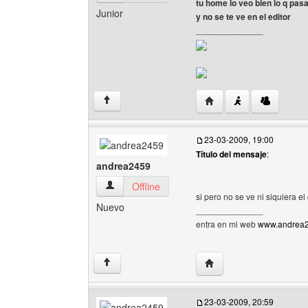
tu home lo veo bien lo q pas
Junior
y no se te ve en el editor
______________
Visitar sitio web del a
↑
23-03-2009, 19:00
Título del mensaje
:
andrea2459
andrea2459 Ver perfil del usuario
Offline
si pero no se ve ni siquiera e
Nuevo
______________
entra en mi web
www.andrea24
Visitar sitio web del au
↑
23-03-2009, 20:59