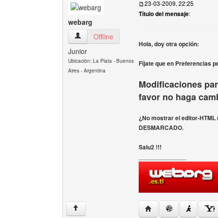
23-03-2009, 22:25
Título del mensaje
:
webarg
webarg Ver perfil del usuario
Offline
Hola, doy otra opción:
Junior
Ubicación: La Plata - Buenos
Fíjate que en Preferencias p
Aires - Argentina
Modificaciones para
favor no haga camb
¿No mostrar el editor-HTML
DESMARCADO.
Salu2 !!!
______________
Visitar sitio web del au
↑