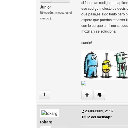
si fuese un codigo que aplicas
Junior
ese codigo molesto ue decis q
Ubicación: mi casa es el
que pasa,es algo tonto pero p
mundo (:
espero que puedas resolver tu 
con ie porque a mi me sucede
mozilla y se soluciona
suerte!
______________
Visitar sitio web del au
↑
23-03-2009, 21:37
Título del mensaje
:
tokarg