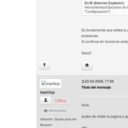
En IE (Internet Explorer):
Herramientas/Opciones de In
"Configuración").
Es fundamental que edites tu 
problemas.
Si continua sin funcionar aví
Salu2!
Visitar sitio web del aut
↑
23-03-2009, 17:59
Título del mensaje
:
martinp
martinp Ver perfil del usuario
Offline
Hola,
Administrador
acabo de visitar la pagina y 
Ubicación: Zapala pvcia del
Neuquen
atte