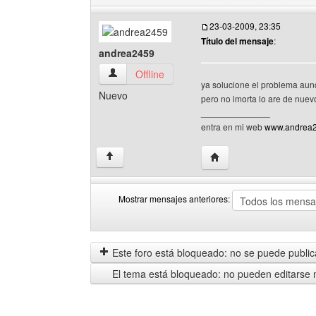
23-03-2009, 23:35
Título del mensaje
:
andrea2459
andrea2459 Ver perfil del usuario
Offline
ya solucione el problema aun
Nuevo
pero no imorta lo are de nue
______________
entra en mi web
www.andrea24
Visitar sitio web del au
↑
Mostrar mensajes anteriores:
Mostrar
Order
mensajes
by
anteriores
Este foro está bloqueado: no se puede publica
El tema está bloqueado: no pueden editarse 