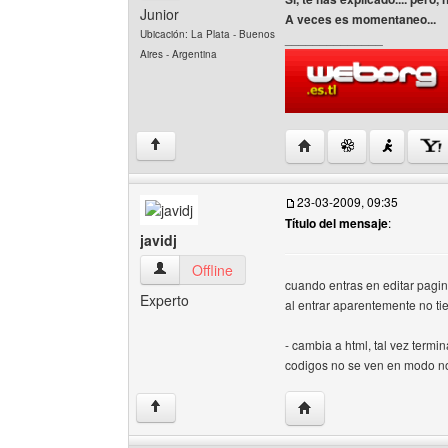
Junior
A veces es momentaneo...
Ubicación: La Plata - Buenos
______________
Aires - Argentina
Visitar sitio web del au
↑
23-03-2009, 09:35
Título del mensaje
:
javidj
javidj Ver perfil del usuario
Offline
cuando entras en editar pagi
Experto
al entrar aparentemente no t
- cambia a html, tal vez termi
codigos no se ven en modo no
Visitar sitio web del auto
↑