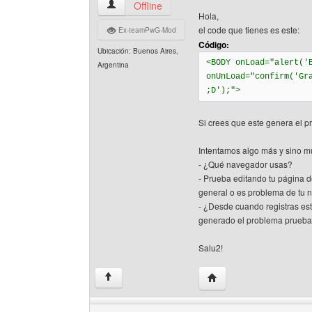
tokarg Ver perfil del usuario
Offline
Hola,
el code que tienes es este:
Ex-teamPwG-Mod
Código:
Ubicación: Buenos Aires,
<BODY onLoad="alert('
Argentina
onUnLoad="confirm('Gr
;D');">
Si crees que este genera el p
Intentamos algo más y sino mu
- ¿Qué navegador usas?
- Prueba editando tu página d
general o es problema de tu 
- ¿Desde cuando registras es
generado el problema prueba 
Salu2!
Visitar sitio web del aut
↑