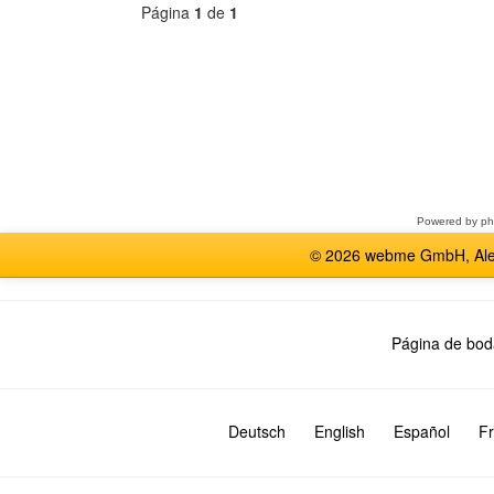
Página
1
de
1
Seleccione
un
foro
Powered by
p
© 2026 webme GmbH, Alem
Página de bod
Deutsch
English
Español
Fr