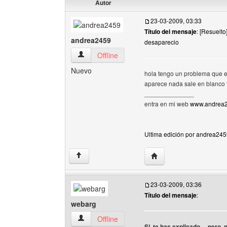
Autor
23-03-2009, 03:33
Título del mensaje
: [Resuelt
andrea2459
desaparecio
andrea2459 Ver perfil del usuario
Offline
Nuevo
hola tengo un problema que e
aparece nada sale en blanco 
______________
entra en mi web
www.andrea24
Ultima edición por andrea245
Visitar sitio web del au
↑
23-03-2009, 03:36
Título del mensaje
:
webarg
webarg Ver perfil del usuario
Offline
Si, te has explicado.... pero