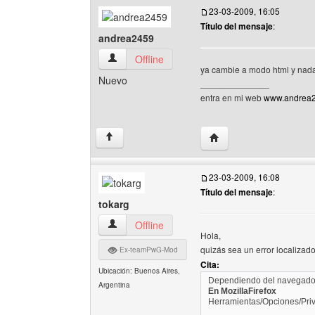
23-03-2009, 16:05
Título del mensaje
:
andrea2459
andrea2459 Ver perfil del usuario
Offline
ya cambie a modo html y nada
Nuevo
______________
entra en mi web
www.andrea24
Visitar sitio web del au
↑
23-03-2009, 16:08
Título del mensaje
:
tokarg
tokarg Ver perfil del usuario
Offline
Hola,
quizás sea un error localizado
Ex-teamPwG-Mod
Cita:
Ubicación: Buenos Aires,
Dependiendo del navegador 
Argentina
En MozillaFirefox
Herramientas/Opciones/Priv