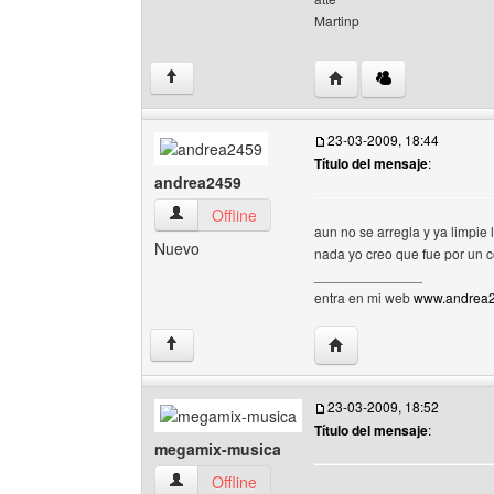
Martinp
Visitar sitio web del aut
↑
23-03-2009, 18:44
Título del mensaje
:
andrea2459
andrea2459 Ver perfil del usuario
Offline
aun no se arregla y ya limpie 
Nuevo
nada yo creo que fue por un c
______________
entra en mi web
www.andrea24
Visitar sitio web del au
↑
23-03-2009, 18:52
Título del mensaje
:
megamix-musica
megamix-musica Ver perfil del usuario
Offline