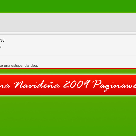
web del autor: statings
:38
e
:
e una estupenda idea: