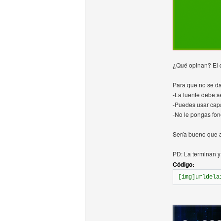
¿Qué opinan? El q
Para que no se da
-La fuente debe 
-Puedes usar cap
-No le pongas fon
Sería bueno que a
PD: La terminan y
Código:
[img]urldela
______________