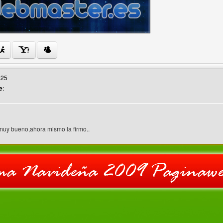
 web del autor: inwebmaster
:25
e
:
 muy bueno,ahora mismo la firmo..