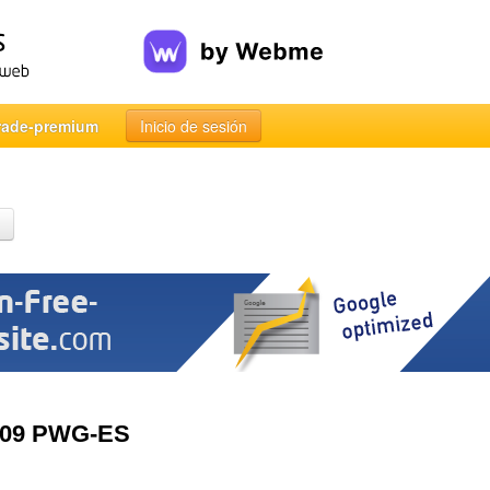
rade-premium
Inicio de sesión
2009 PWG-ES