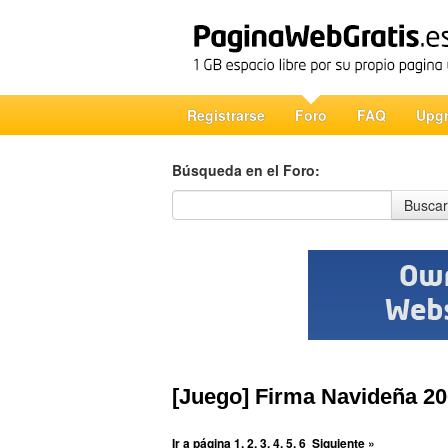
Registrarse
Foro
FAQ
Upg
Búsqueda en el Foro:
Búsqueda en el Foro
Buscar
[Juego] Firma Navideña 
Ir a página
1
,
2
,
3
,
4
,
5
,
6
Siguiente »