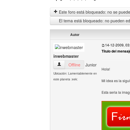
Este foro está bloqueado: no se puede 
El tema está bloqueado: no pueden edi
Autor
14-12-2009, 03
Título del mensaj
inwebmaster
inwebmaster Ver perfil del usuario
Offline
Junior
Hola!
Ubicación: Lamentablemente en
este planeta :eek:
Mi idea es la sigu
Esta seria la imag