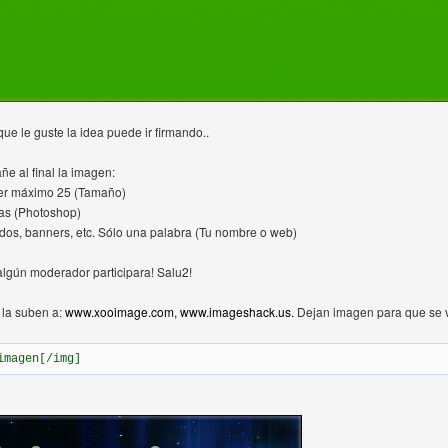
ue le guste la idea puede ir firmando..
ñe al final la imagen:
ser máximo 25 (Tamaño)
as (Photoshop)
dos, banners, etc. Sólo una palabra (Tu nombre o web)
lgún moderador participara! Salu2!
 la suben a:
www.xooimage.com,
www.imageshack.us.
Dejan imagen para que se v
imagen[/img]