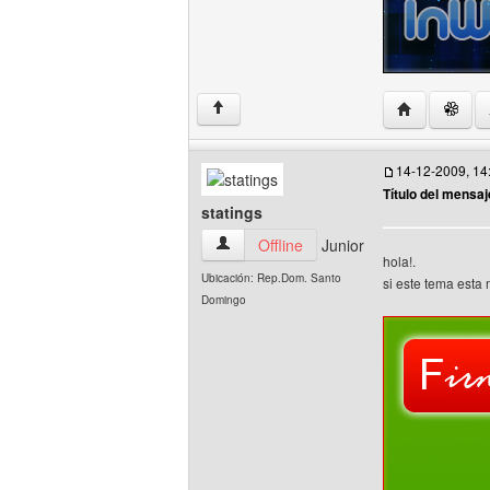
Visitar sitio
↑
14-12-2009, 14
Título del mensaj
statings
statings Ver perfil del usuario
Offline
Junior
hola!.
Ubicación: Rep.Dom. Santo
si este tema esta
Domingo