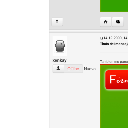
Visitar sitio 
↑
14-12-2009, 14
Título del mensaj
xenkay
Tambien me parec
xenkay Ver perfil del usuario
Offline
Nuevo