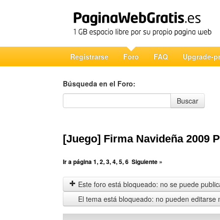
Registrarse
Foro
FAQ
Upgrade-p
Búsqueda en el Foro:
Búsqueda en el Foro
Buscar
[Juego] Firma Navideña 2009
Ir a página
1
,
2
,
3
,
4
,
5
,
6
Siguiente »
Este foro está bloqueado: no se puede publica
El tema está bloqueado: no pueden editarse 