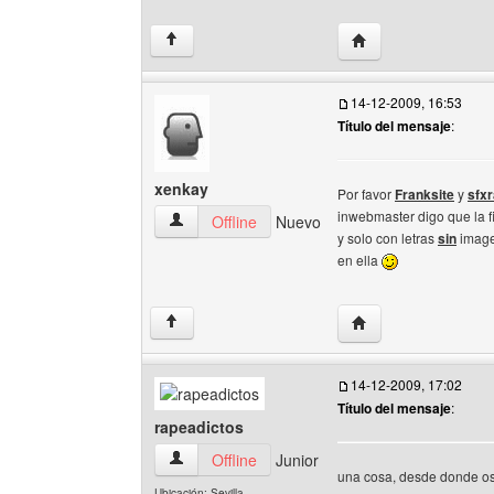
Visitar sitio web del 
↑
14-12-2009, 16:53
Título del mensaje
:
xenkay
Por favor
Franksite
y
sfxr
inwebmaster digo que la 
xenkay Ver perfil del usuario
Offline
Nuevo
y solo con letras
sin
image
en ella
Visitar sitio web del
↑
14-12-2009, 17:02
Título del mensaje
:
rapeadictos
rapeadictos Ver perfil del usuario
Offline
Junior
una cosa, desde donde os
Ubicación: Sevilla