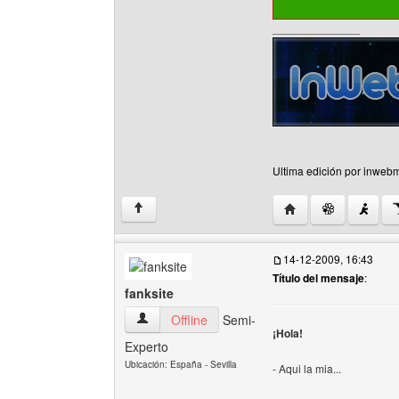
______________
Ultima edición por inwebm
Visitar sitio web del
↑
14-12-2009, 16:43
Título del mensaje
:
fanksite
fanksite Ver perfil del usuario
Offline
Semi-
¡Hola!
Experto
Ubicación: España - Sevilla
- Aqui la mia...