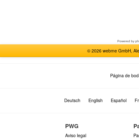
Seleccione
un
foro
Powered by
p
© 2026 webme GmbH, Alem
Página de bod
Deutsch
English
Español
Fr
PWG
P
Aviso legal
Pa