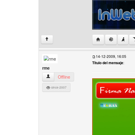
Visitar sitio web del
↑
14-12-2009, 16:05
Título del mensaje
:
rme
rme Ver perfil del usuario
Offline
since-2007