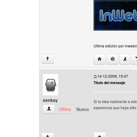
Ultima edición por inwebm
Visitar sitio web del
↑
14-12-2009, 15:47
Título del mensaje
:
xenkay
Si la idea realmente a sid
esperemos que haya sitio 
xenkay Ver perfil del usuario
Offline
Nuevo
Visitar sitio web del