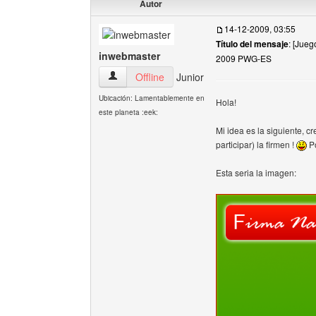
Autor
14-12-2009, 03:55
Título del mensaje
: [Jue
inwebmaster
2009 PWG-ES
inwebmaster Ver perfil del usuario
Offline
Junior
Ubicación: Lamentablemente en
Hola!
este planeta :eek:
Mi idea es la siguiente, 
participar) la firmen !
Po
Esta seria la imagen: