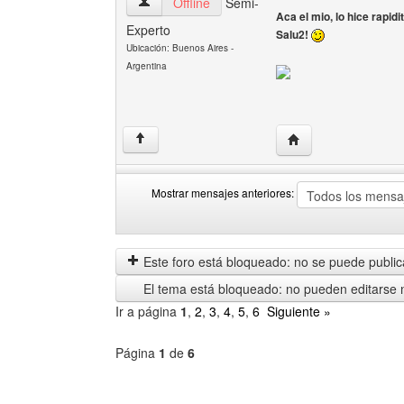
nesbet Ver perfil del usuario
Offline
Semi-
Aca el mio, lo hice rapidi
Experto
Salu2!
Ubicación: Buenos Aires -
Argentina
Visitar sitio web del
↑
Mostrar mensajes anteriores:
Mostrar
Order
mensajes
by
anteriores
Este foro está bloqueado: no se puede publica
El tema está bloqueado: no pueden editarse 
Ir a página
1
,
2
,
3
,
4
,
5
,
6
Siguiente »
Página
1
de
6