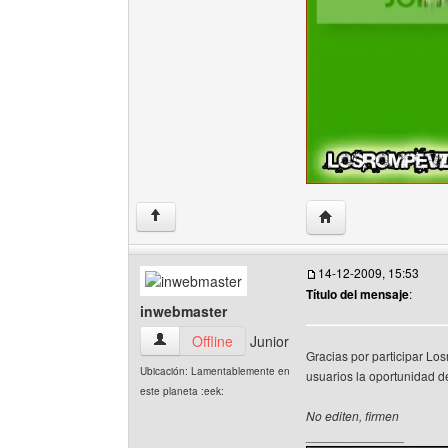
Visitar sitio web del
↑
14-12-2009, 15:53
Título del mensaje
:
inwebmaster
inwebmaster Ver perfil del usuario
Offline
Junior
Gracias por participar Los
Ubicación: Lamentablemente en
usuarios la oportunidad de
este planeta :eek:
No editen, firmen
______________