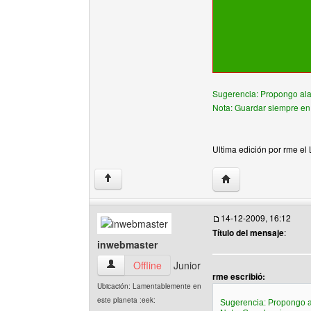
Sugerencia: Propongo ala
Nota: Guardar siempre en 
Ultima edición por rme el
Visitar sitio web del
↑
14-12-2009, 16:12
Título del mensaje
:
inwebmaster
inwebmaster Ver perfil del usuario
Offline
Junior
rme escribió:
Ubicación: Lamentablemente en
este planeta :eek:
Sugerencia: Propongo a