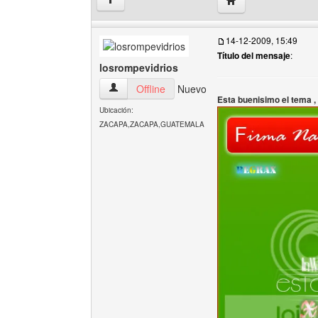
↑
14-12-2009, 15:49
Título del mensaje
:
losrompevidrios
losrompevidrios Ver perfil del usuario
Offline
Nuevo
Esta buenisimo el tema ,
Ubicación:
ZACAPA,ZACAPA,GUATEMALA