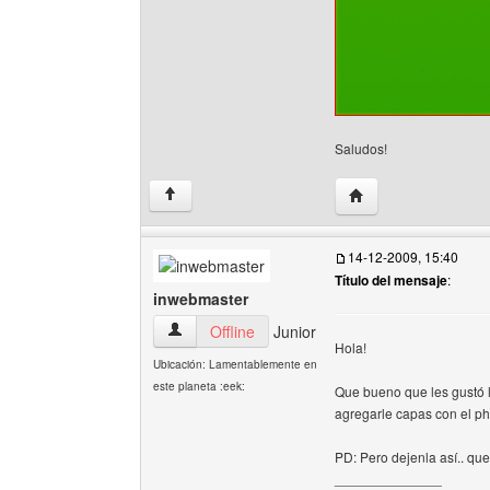
Saludos!
Visitar sitio web del
↑
14-12-2009, 15:40
Título del mensaje
:
inwebmaster
inwebmaster Ver perfil del usuario
Offline
Junior
Hola!
Ubicación: Lamentablemente en
este planeta :eek:
Que bueno que les gustó 
agregarle capas con el ph
PD: Pero dejenla así.. que
______________