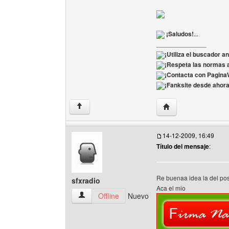
¡Saludos!
...
______________
¡Utiliza el buscador a
¡Respeta las normas a
¡Contacta con Pagin
¡Fanksite desde ahora 
Visitar sitio web del 
↑
14-12-2009, 16:49
Título del mensaje
:
Re buenaa idea la del pos
sfxradio
Aca el mio
sfxradio Ver perfil del usuario
Offline
Nuevo