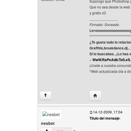
Supongo que Photoshop y 
Que no sea desde la web d
y gratis xD
______________
Firmado: Soneado.
Leroooooooooooooooooy J
****************************
¿Te gusta todo lo relacio
Graffitis,breakdance,dj..
Si lo buscabas...¡Lo has
~
WwW.RaPeAdIcToS.eS.
¡Unete a nuestra comunid
*Web actualizada día a dí
Visitar sitio web del
↑
14-12-2009, 17:04
Título del mensaje
:
nesbet