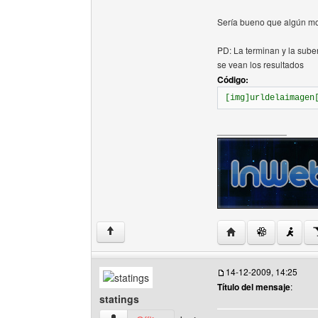
Sería bueno que algún mo
PD: La terminan y la sube
se vean los resultados
Código:
[img]urldelaimagen
______________
Visitar sitio web del
↑
14-12-2009, 14:25
Título del mensaje
:
statings