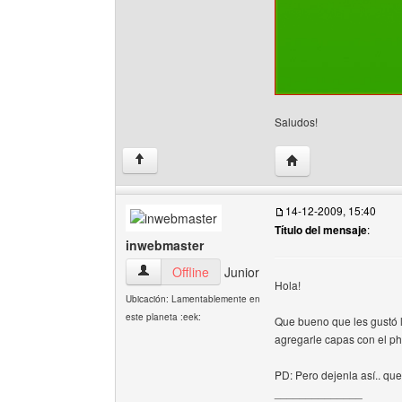
Saludos!
Visitar sitio web del
↑
14-12-2009, 15:40
Título del mensaje
:
inwebmaster
inwebmaster Ver perfil del usuario
Offline
Junior
Hola!
Ubicación: Lamentablemente en
este planeta :eek:
Que bueno que les gustó 
agregarle capas con el ph
PD: Pero dejenla así.. que
______________