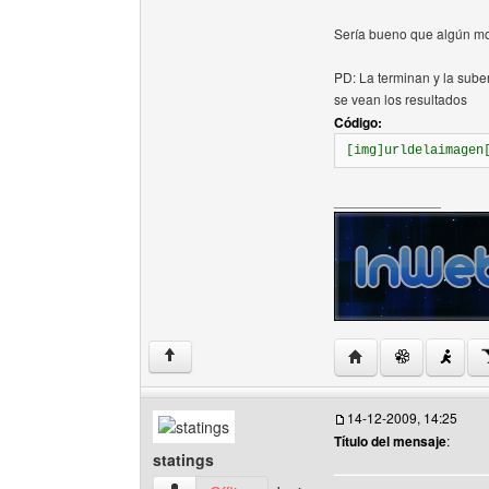
Sería bueno que algún mo
PD: La terminan y la sube
se vean los resultados
Código:
[img]urldelaimagen
______________
Visitar sitio web del
↑
14-12-2009, 14:25
Título del mensaje
:
statings