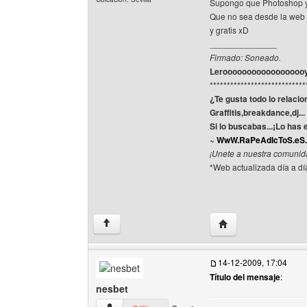
Supongo que Photoshop y 
Que no sea desde la web d
y gratis xD
______________
Firmado: Soneado.
Leroooooooooooooooooy J
****************************
¿Te gusta todo lo relacio
Graffitis,breakdance,dj..
Si lo buscabas...¡Lo has
~
WwW.RaPeAdIcToS.eS.
¡Unete a nuestra comunid
*Web actualizada día a dí
Visitar sitio web del
↑
14-12-2009, 17:04
Título del mensaje
:
nesbet