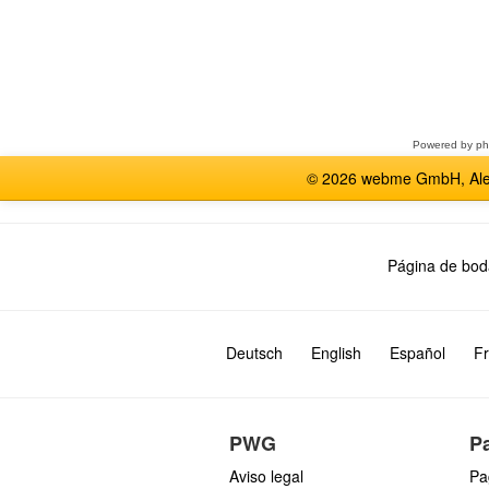
Seleccione
un
foro
Powered by
p
© 2026 webme GmbH, Alem
Página de bod
Deutsch
English
Español
Fr
PWG
P
Aviso legal
Pa