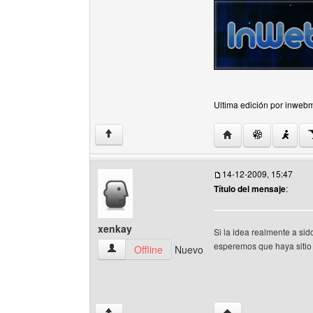
Ultima edición por inwebm
Visitar sitio web del
↑
14-12-2009, 15:47
Título del mensaje
:
xenkay
Si la idea realmente a sid
esperemos que haya sitio 
xenkay Ver perfil del usuario
Offline
Nuevo
Visitar sitio web del