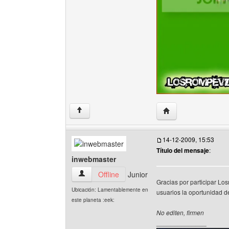
Visitar sitio web del
↑
14-12-2009, 15:53
Título del mensaje
:
inwebmaster
inwebmaster Ver perfil del usuario
Offline
Junior
Gracias por participar Los
Ubicación: Lamentablemente en
usuarios la oportunidad de
este planeta :eek:
No editen, firmen
______________