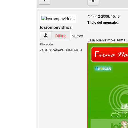
↑
14-12-2009, 15:49
Título del mensaje
:
losrompevidrios
losrompevidrios Ver perfil del usuario
Offline
Nuevo
Esta buenisimo el tema ,
Ubicación:
ZACAPA,ZACAPA,GUATEMALA