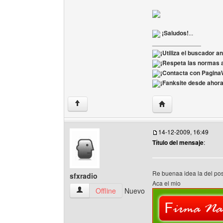
¡Saludos!
...
______________
¡Utiliza el buscador a
¡Respeta las normas a
¡Contacta con Pagin
¡Fanksite desde ahora 
Visitar sitio web del 
↑
14-12-2009, 16:49
Título del mensaje
:
Re buenaa idea la del pos
sfxradio
Aca el mio
sfxradio Ver perfil del usuario
Offline
Nuevo