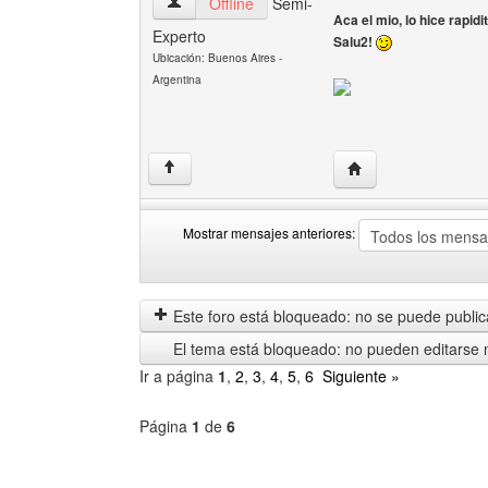
nesbet Ver perfil del usuario
Offline
Semi-
Aca el mio, lo hice rapidi
Experto
Salu2!
Ubicación: Buenos Aires -
Argentina
Visitar sitio web del
↑
Mostrar mensajes anteriores:
Mostrar
Order
mensajes
by
anteriores
Este foro está bloqueado: no se puede publica
El tema está bloqueado: no pueden editarse 
Ir a página
1
,
2
,
3
,
4
,
5
,
6
Siguiente »
Página
1
de
6