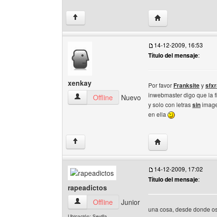
Visitar sitio web del 
↑
14-12-2009, 16:53
Título del mensaje
:
xenkay
Por favor
Franksite
y
sfxr
inwebmaster digo que la 
xenkay Ver perfil del usuario
Offline
Nuevo
y solo con letras
sin
image
en ella
Visitar sitio web del
↑
14-12-2009, 17:02
Título del mensaje
:
rapeadictos
rapeadictos Ver perfil del usuario
Offline
Junior
una cosa, desde donde os
Ubicación: Sevilla