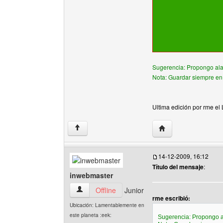
Sugerencia: Propongo ala
Nota: Guardar siempre en 
Ultima edición por rme el
Visitar sitio web del
↑
14-12-2009, 16:12
Título del mensaje
:
inwebmaster
inwebmaster Ver perfil del usuario
Offline
Junior
rme escribió:
Ubicación: Lamentablemente en
este planeta :eek:
Sugerencia: Propongo a