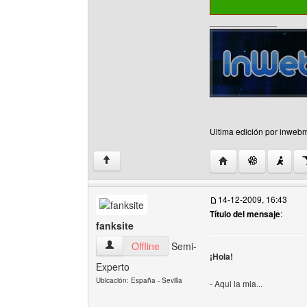
______________
Ultima edición por inwebm
Visitar sitio web del
↑
14-12-2009, 16:43
Título del mensaje
:
fanksite
fanksite Ver perfil del usuario
Offline
Semi-
¡Hola!
Experto
Ubicación: España - Sevilla
- Aqui la mia...