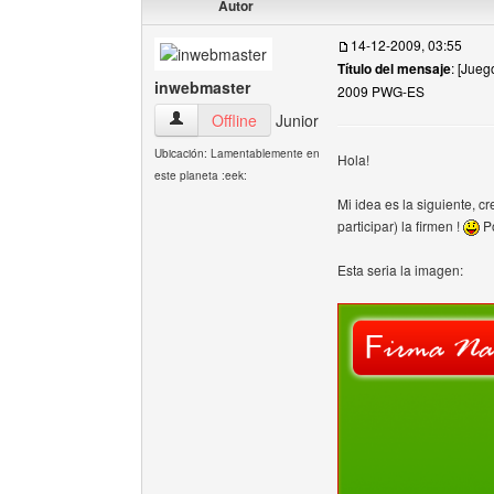
Autor
14-12-2009, 03:55
Título del mensaje
: [Jue
inwebmaster
2009 PWG-ES
inwebmaster Ver perfil del usuario
Offline
Junior
Ubicación: Lamentablemente en
Hola!
este planeta :eek:
Mi idea es la siguiente, 
participar) la firmen !
Po
Esta seria la imagen: