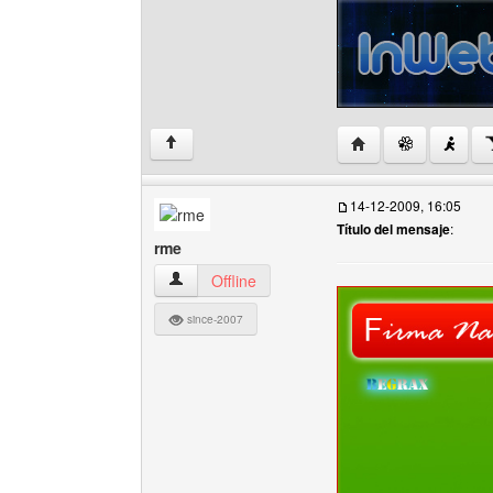
Visitar sitio web del
↑
14-12-2009, 16:05
Título del mensaje
:
rme
rme Ver perfil del usuario
Offline
since-2007