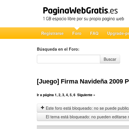
Registrarse
Foro
FAQ
Upgrade-p
Búsqueda en el Foro:
Búsqueda en el Foro
Buscar
[Juego] Firma Navideña 2009
Ir a página
1
,
2
,
3
,
4
,
5
,
6
Siguiente »
Este foro está bloqueado: no se puede publica
El tema está bloqueado: no pueden editarse 