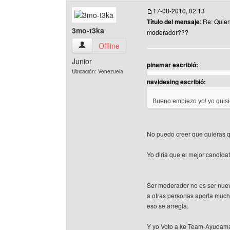
17-08-2010, 02:13
Título del mensaje
: Re: Quie
3mo-t3ka
moderador???
3mo-t3ka Ver perfil del usuario
Offline
Junior
pinamar escribió:
Ubicación: Venezuela
navidesing escribió:
Bueno empiezo yo! yo quisi
No puedo creer que quieras q
Yo diria que el mejor candida
Ser moderador no es ser nue
a otras personas aporta muchis
eso se arregla.
Y yo Voto a ke Team-Ayudama