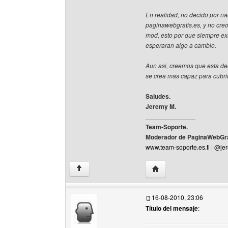
En realidad, no decido por na
paginawebgratis.es, y no cre
mod, esto por que siempre e
esperaran algo a cambio.
Aun asi, creemos que esta dec
se crea mas capaz para cubrir
Saludes.
Jeremy M.
______________
Team-Soporte.
Moderador de PaginaWebGra
www.team-soporte.es.tl
|
@jer
Visitar sitio web del au
↑
16-08-2010, 23:06
Título del mensaje
: