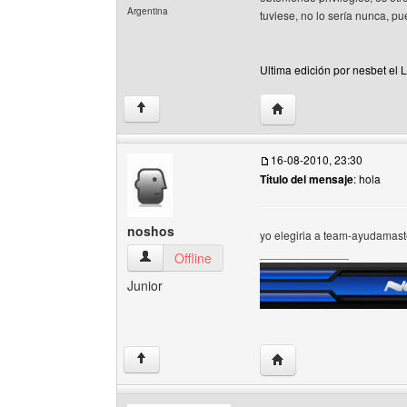
Argentina
tuviese, no lo sería nunca, p
Ultima edición por nesbet el 
Visitar sitio web del aut
↑
16-08-2010, 23:30
Título del mensaje
: hola
noshos
yo elegiria a team-ayudamast
______________
noshos Ver perfil del usuario
Offline
Junior
Visitar sitio web del au
↑