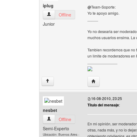
iplug
@
Team-Soporte:
Yo te apoyo amigo.
iplug Ver perfil del usuario
Offline
_____
Junior
Yo no desearia ser moderador
muchos usuarios ensima. La 
Tambien recordemos que no to
un limite de moderadores en
______________
Visitar sitio web del auto
↑
16-08-2010, 23:25
Título del mensaje
:
nesbet
nesbet Ver perfil del usuario
Offline
En mi opinión, ser moderado
Semi-Experto
otras, nada más, y no lo dejar
Ubicación: Buenos Aires -
obteniendo privilegios, es ot