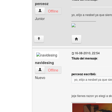
perceoz
perceoz Ver perfil del usuario
Offline
yo, elijo a nesbet ya que sie
Junior
______________
Visitar sitio web del au
↑
16-08-2010, 22:54
Título del mensaje
:
navidesing
navidesing Ver perfil del usuario
Offline
perceoz escribió:
Nuevo
yo, elijo a nesbet ya que s
jeje tienes razon yo elegi a s
______________