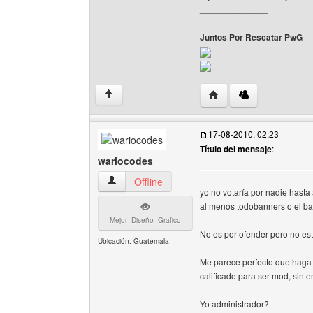
______________
Juntos Por Rescatar PwG
Visitar sitio web del au
↑
17-08-2010, 02:23
Título del mensaje
:
wariocodes
wariocodes Ver perfil del usuario
Offline
yo no votaría por nadie hasta 
al menos todobanners o el b
Mejor_Diseño_Grafico
No es por ofender pero no es
Ubicación: Guatemala
Me parece perfecto que haga 
calificado para ser mod, sin
Yo administrador?