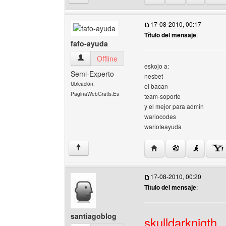
17-08-2010, 00:17
Título del mensaje
:
fafo-ayuda
fafo-ayuda Ver perfil del usuario
Offline
eskojo a:
Semi-Experto
nesbet
Ubicación:
el bacan
PaginaWebGratis.Es
team-soporte
y el mejor para admin
wariocodes
warioteayuda
Visitar sitio web del aut
↑
17-08-2010, 00:20
Título del mensaje
:
santiagoblog
skulldarknigth