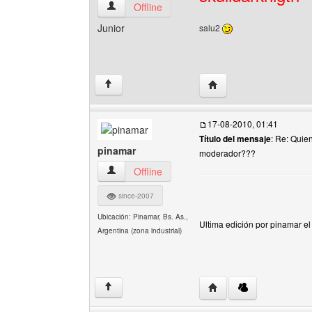
santiagoblog Ver perfil del usuario
Offline
Junior
salu2
Visitar sitio web del au
↑
17-08-2010, 01:41
Título del mensaje
: Re: Quie
pinamar
moderador???
pinamar Ver perfil del usuario
Offline
since-2007
Ubicación: Pinamar, Bs. As.,
Ultima edición por pinamar e
Argentina (zona industrial)
Visitar sitio web del au
↑