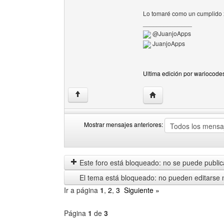
Lo tomaré como un cumplido
______________
@JuanjoApps
JuanjoApps
Ultima edición por wariocode
Visitar sitio web del au
↑
Mostrar mensajes anteriores:
Mostrar
Order
mensajes
by
anteriores
Este foro está bloqueado: no se puede publica
El tema está bloqueado: no pueden editarse 
Ir a página
1
,
2
,
3
Siguiente »
Página
1
de
3