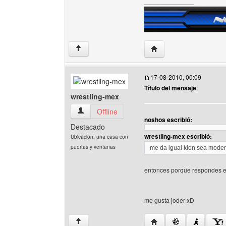
______________
Visitar sitio web del au
↑
17-08-2010, 00:09
Título del mensaje
:
wrestling-mex
wrestling-mex Ver perfil del usuario
Offline
noshos escribió:
Destacado
wrestling-mex escribió:
Ubicación: una casa con
puertas y ventanas
me da igual kien sea mode
entonces porque respondes 
me gusta joder xD
Visitar sitio web del au
↑