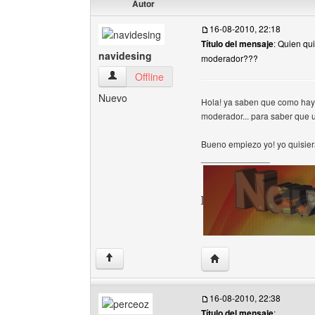
Autor
16-08-2010, 22:18
Título del mensaje
: Quien qu
navidesing
moderador???
navidesing Ver perfil del usuario
Offline
Nuevo
Hola! ya saben que como hay
moderador... para saber que us
Bueno empiezo yo! yo quisier
______________
]
Visitar sitio web del aut
↑
16-08-2010, 22:38
Título del mensaje
: