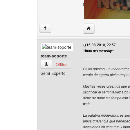
]
Visitar sitio web del aut
↑
16-08-2010, 22:57
Título del mensaje
:
team-soporte
team-soporte Ver perfil del usuario
Offline
En mi opinion, un moderador, 
Semi-Experto
coraje de agarra dicha respon
Muchas veces creemos que un
sacrificar al serlo; talvez al
debe de partir su tiempo con s
web.
La palabra moderador, es sim
unica diferencia que pertene
decisiones en conjunto y mant