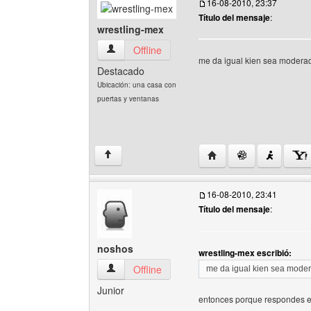
16-08-2010, 23:37
Título del mensaje
:
wrestling-mex
wrestling-mex Ver perfil del usuario
Offline
me da igual kien sea modera
Destacado
Ubicación: una casa con
puertas y ventanas
Visitar sitio web del au
↑
16-08-2010, 23:41
Título del mensaje
:
noshos
wrestling-mex escribió:
noshos Ver perfil del usuario
Offline
me da igual kien sea mode
Junior
entonces porque respondes 