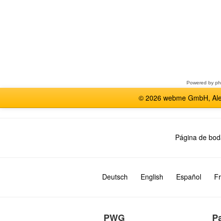
Seleccione
un
foro
Powered by
p
© 2026 webme GmbH, Alem
Página de bod
Deutsch
English
Español
Fr
PWG
P