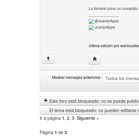
Lo tomaré como un cumplido
______________
@JuanjoApps
JuanjoApps
Ultima edición por wariocode
Visitar sitio web del au
↑
Mostrar mensajes anteriores:
Mostrar
Order
mensajes
by
anteriores
Este foro está bloqueado: no se puede publica
El tema está bloqueado: no pueden editarse 
Ir a página
1
,
2
,
3
Siguiente »
Página
1
de
3