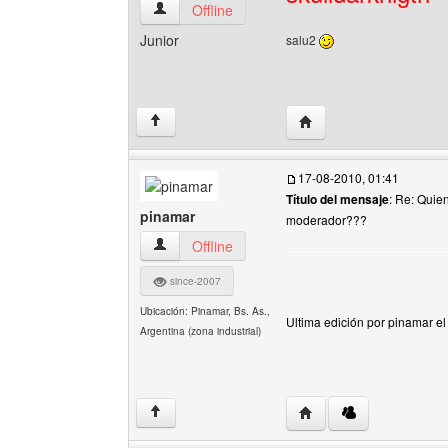
santiagoblog Ver perfil del usuario
Offline
Junior
salu2
Visitar sitio web del au
↑
17-08-2010, 01:41
Título del mensaje
: Re: Quie
pinamar
moderador???
pinamar Ver perfil del usuario
Offline
since-2007
Ubicación: Pinamar, Bs. As.,
Ultima edición por pinamar e
Argentina (zona industrial)
Visitar sitio web del au
↑