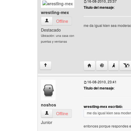
16-08-2010, 23:37
Título del mensaje
:
wrestling-mex
wrestling-mex Ver perfil del usuario
Offline
me da igual kien sea modera
Destacado
Ubicación: una casa con
puertas y ventanas
Visitar sitio web del au
↑
16-08-2010, 23:41
Título del mensaje
:
noshos
wrestling-mex escribió:
noshos Ver perfil del usuario
Offline
me da igual kien sea mode
Junior
entonces porque respondes 