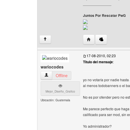
______________
Juntos Por Rescatar PwG
Visitar sitio web del au
↑
17-08-2010, 02:23
Título del mensaje
:
wariocodes
wariocodes Ver perfil del usuario
Offline
yo no votaría por nadie hasta 
al menos todobanners o el b
Mejor_Diseño_Grafico
No es por ofender pero no es
Ubicación: Guatemala
Me parece perfecto que haga 
calificado para ser mod, sin
Yo administrador?