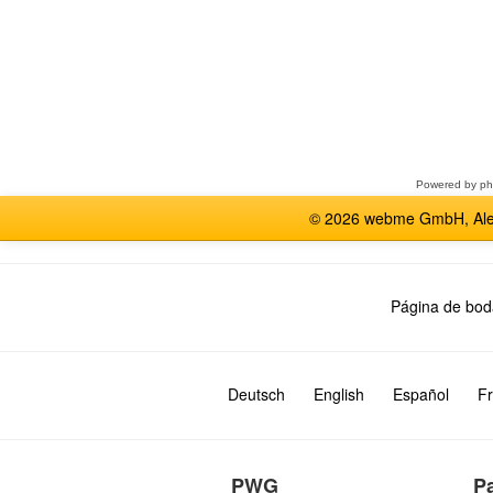
Seleccione
un
foro
Powered by
p
© 2026 webme GmbH, Alem
Página de bod
Deutsch
English
Español
Fr
PWG
P