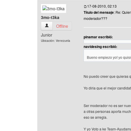
17-08-2010, 02:13
Título del mensaje
: Re: Quie
3mo-t3ka
moderador???
3mo-t3ka Ver perfil del usuario
Offline
Junior
pinamar escribió:
Ubicación: Venezuela
navidesing escribió:
Bueno empiezo yo! yo quisi
No puedo creer que quieras q
Yo diria que el mejor candida
Ser moderador no es ser nue
a otras personas aporta muchis
eso se arregla.
Y yo Voto a ke Team-Ayudama