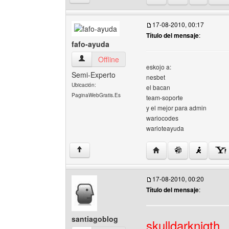
17-08-2010, 00:17
Título del mensaje
:
fafo-ayuda
fafo-ayuda Ver perfil del usuario
Offline
eskojo a:
Semi-Experto
nesbet
Ubicación:
el bacan
PaginaWebGratis.Es
team-soporte
y el mejor para admin
wariocodes
warioteayuda
Visitar sitio web del aut
↑
17-08-2010, 00:20
Título del mensaje
:
santiagoblog
skulldarknigth