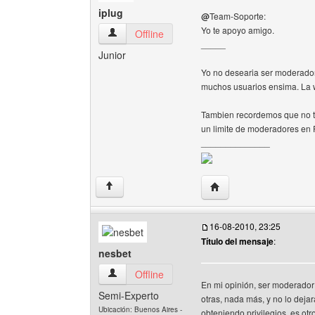
iplug
@
Team-Soporte:
Yo te apoyo amigo.
iplug Ver perfil del usuario
Offline
_____
Junior
Yo no desearia ser moderador
muchos usuarios ensima. La 
Tambien recordemos que no to
un limite de moderadores en
______________
Visitar sitio web del auto
↑
16-08-2010, 23:25
Título del mensaje
:
nesbet
nesbet Ver perfil del usuario
Offline
En mi opinión, ser moderado
Semi-Experto
otras, nada más, y no lo dejar
Ubicación: Buenos Aires -
obteniendo privilegios, es ot