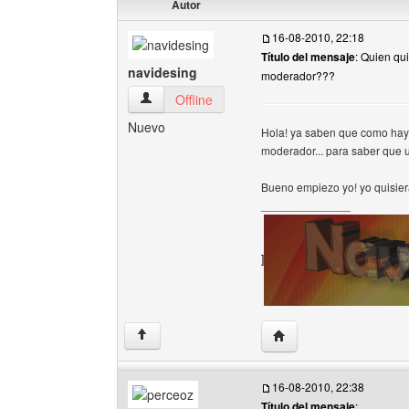
Autor
16-08-2010, 22:18
Título del mensaje
: Quien qu
navidesing
moderador???
navidesing Ver perfil del usuario
Offline
Nuevo
Hola! ya saben que como hay
moderador... para saber que us
Bueno empiezo yo! yo quisier
______________
]
Visitar sitio web del aut
↑
16-08-2010, 22:38
Título del mensaje
: