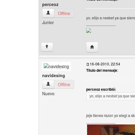
perceoz
perceoz Ver perfil del usuario
Offline
yo, elijo a nesbet ya que sie
Junior
______________
Visitar sitio web del au
↑
16-08-2010, 22:54
Título del mensaje
:
navidesing
navidesing Ver perfil del usuario
Offline
perceoz escribió:
Nuevo
yo, elijo a nesbet ya que s
jeje tienes razon yo elegi a s
______________