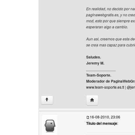
En realidad, no decido por na
paginawebgratis.es, y no cre
mod, esto por que siempre e
esperaran algo a cambio.
Aun asi, creemos que esta dec
se crea mas capaz para cubrir
Saludes.
Jeremy M.
______________
Team-Soporte.
Moderador de PaginaWebGra
www.team-soporte.es.tl
|
@jer
Visitar sitio web del au
↑
16-08-2010, 23:06
Título del mensaje
: