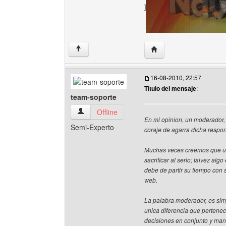
]
Visitar sitio web del aut
↑
16-08-2010, 22:57
Título del mensaje
:
team-soporte
team-soporte Ver perfil del usuario
Offline
En mi opinion, un moderador, 
Semi-Experto
coraje de agarra dicha respon
Muchas veces creemos que un
sacrificar al serlo; talvez al
debe de partir su tiempo con s
web.
La palabra moderador, es sim
unica diferencia que pertene
decisiones en conjunto y mant