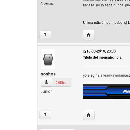
Argentina
tuviese, no lo sería nunca, p
Ultima edición por nesbet el 
Visitar sitio web del aut
↑
16-08-2010, 23:30
Título del mensaje
: hola
noshos
yo elegiria a team-ayudamast
______________
noshos Ver perfil del usuario
Offline
Junior
Visitar sitio web del au
↑