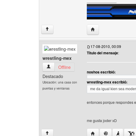
______________
Visitar sitio web del au
↑
17-08-2010, 00:09
Título del mensaje
:
wrestling-mex
wrestling-mex Ver perfil del usuario
Offline
noshos escribió:
Destacado
wrestling-mex escribió:
Ubicación: una casa con
puertas y ventanas
me da igual kien sea mode
entonces porque respondes 
me gusta joder xD
Visitar sitio web del au
↑