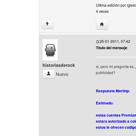
Ultima edición por igle
4 veces
Visitar sitio web d
↑
26-01-2011, 07:42
Título del mensaje
:
historiasderock
si, pero mi pregunta es,
publicidad?
historiasderock Ver perfil del usuario
Nuevo
Respuesta Martinp:
Estimado:
estas cuentas Premiums
estara autorizado a col
estos le ofrecen codig