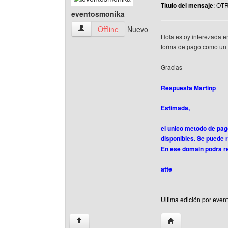
Título del mensaje
: OT
eventosmonika
eventosmonika Ver perfil del usuario
Offline
Nuevo
Hola estoy interezada en
forma de pago como un 
Gracias
Respuesta Martinp
Estimada,
el unico metodo de pag
disponibles. Se puede 
En ese domain podra re
atte
Ultima edición por even
Visitar sitio web d
↑