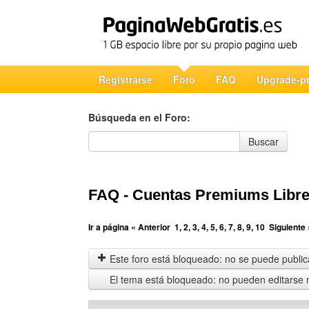
Registrarse
Foro
FAQ
Upgrade-p
Búsqueda en el Foro:
Búsqueda en el Foro
Buscar
FAQ - Cuentas Premiums Libre
Ir a página
« Anterior
1
,
2
,
3
,
4
,
5
,
6
,
7
,
8
,
9
,
10
Siguiente 
Este foro está bloqueado: no se puede publica
El tema está bloqueado: no pueden editarse 