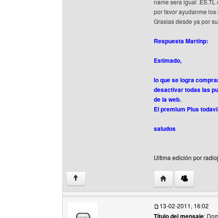
name sera igual .ES.TL
por favor ayudanme los
Grasias desde ya por su
Respuesta Martinp:
Estimado,
lo que se logra compr
desactivar todas las pu
de la web.
El premium Plus todavi
saludos
Ultima edición por radi
Visitar sitio web d
↑
13-02-2011, 16:02
Título del mensaje
: Dom