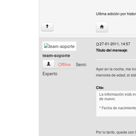
Ultima edición por histo
Visitar sitio web de
↑
27-01-2011, 14:57
Título del mensaje
:
team-soporte
team-soporte Ver perfil del usuario
Offline
Semi-
Ayer en la noche, me inc
Experto
menores de edad; el sist
Cita:
La información está in
de nuevo.
* Fecha de nacimiento
Por lo tanto, quede con