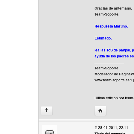
Gracias de antemano.
Team-Soporte.
Respuesta Martinp:
Estimado,
lea las ToS de paypal,
ayuda de los padres es
______________
Team-Soporte.
Moderador de PaginaW
www.team-soporte.es.tl
Ultima edición por team
Visitar sitio web d
↑
28-01-2011, 22:11
Título del mensaje
: