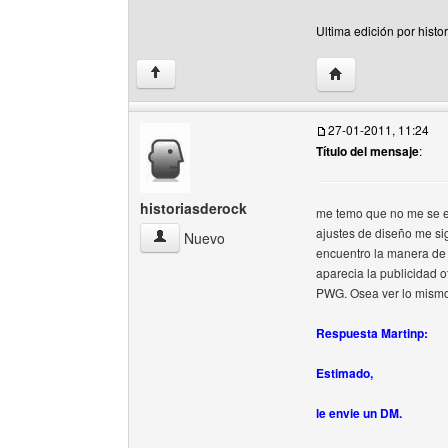
Ultima edición por histo
Visitar sitio web de
↑
27-01-2011, 11:24
Título del mensaje
:
historiasderock
me temo que no me se ex
ajustes de diseño me s
historiasderock Ver perfil del usuario
Nuevo
encuentro la manera de
aparecia la publicidad o
PWG. Osea ver lo mismo 
Respuesta Martinp:
Estimado,
le envie un DM.