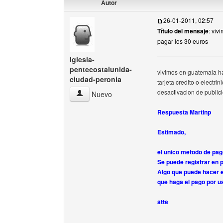
Autor
26-01-2011, 02:57
Título del mensaje
: viv
pagar los 30 euros
iglesia-
pentecostalunida-
vivimos en guatemala h
ciudad-peronia
tarjeta credito o electri
desactivacion de public
iglesia-pentecostalunida-ciudad-peronia Ver per
Nuevo
Respuesta Martinp
Estimado,
el unico metodo de pag
Se puede registrar en 
Algo que puede hacer e
que haga el pago por us
atte