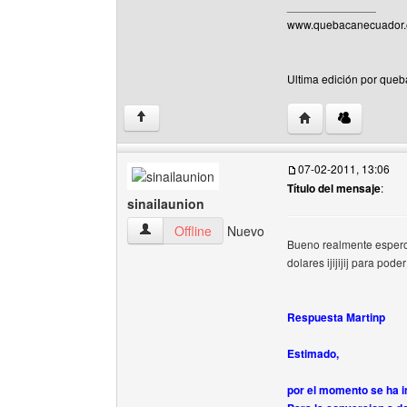
______________
www.quebacanecuador.e
Ultima edición por queb
Visitar sitio web 
↑
07-02-2011, 13:06
Título del mensaje
:
sinailaunion
sinailaunion Ver perfil del usuario
Offline
Nuevo
Bueno realmente espero 
dolares ijijijij para pod
Respuesta Martinp
Estimado,
por el momento se ha 