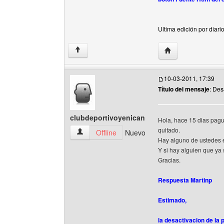
Ultima edición por diar
Visitar sitio web de
↑
10-03-2011, 17:39
Título del mensaje
: Des
clubdeportivoyenican
Hola, hace 15 dias pagué
quitado.
clubdeportivoyenican Ver perfil del usuario
Offline
Nuevo
Hay alguno de ustedes 
Y si hay alguien que ya 
Gracias.
Respuesta Martinp
Estimado,
la desactivacion de la 