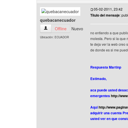
05-02-2011, 23:42
Título del mensaje
: pub
quebacanecuador
quebacanecuador Ver perfil del usuario
Offline
Nuevo
no entiendo a que public
Ubicación: ECUADOR
molesta. Pero si la que
te deja ver la web creo 
de donde es si me puede
Respuesta Martinp
Estimado,
aca puede usted desact
emergentes
http://www
Aqui
http://www.pagina
adquirir una cuenta Pr
usted ver en que const