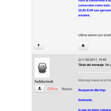
Para la conversion a d
conversion como este
29,90 EUR son aproxi
anuales.
Ultima edición por sinai
Visitar sitio web de
↑
11-02-2011, 19:40
Título del mensaje
: Me 
Hola soy nuevo en el fo
hubborock
hubborock Ver perfil del usuario
Offline
Nuevo
Respuesta Martinp:
Estimado,
lo que se logra compr