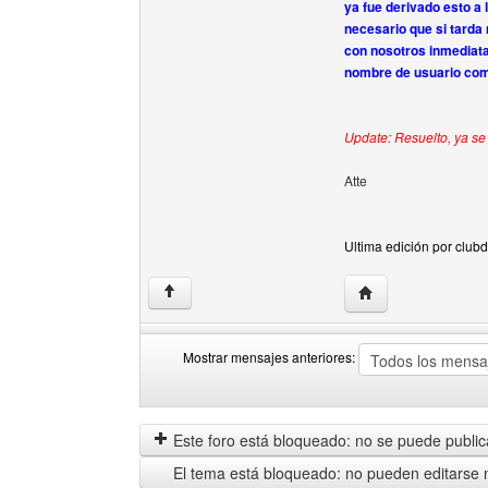
ya fue derivado esto a
necesario que si tarda 
con nosotros inmediatam
nombre de usuario como
Update: Resuelto, ya se
Atte
Ultima edición por club
Visitar sitio web d
↑
Mostrar mensajes anteriores:
Mostrar
Order
mensajes
by
anteriores
Este foro está bloqueado: no se puede publica
El tema está bloqueado: no pueden editarse 