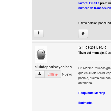
favorel Email a
premi
numero de transaccion 
Ultima edición por club
Visitar sitio web d
↑
11-03-2011, 10:46
Título del mensaje
: Des
clubdeportivoyenican
OK Martinp, muchas grac
que en su dia recibi, e
clubdeportivoyenican Ver perfil del usuario
Offline
Nuevo
posible, puesto que hace
antemano.
Respuesta Martinp
Estimado,