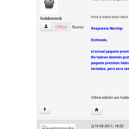
Hola a todos kiero decir
hubborock
hubborock Ver perfil del usuario
Offline
Nuevo
Respuesta Martinp:
Estimado,
el actual paquete prem
No habran dominio grat
paquete premium habr
incluidos, pero sera t
Ultima edición por hubb
Visitar sitio web d
↑
16-02-2011, 18:32