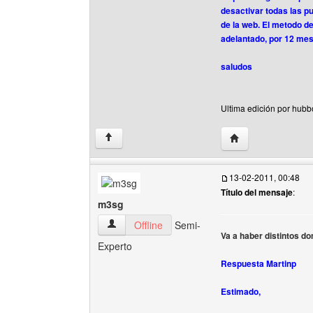
desactivar todas las pu
de la web. El metodo d
adelantado, por 12 mes
saludos
Ultima edición por hubb
Visitar sitio web d
↑
13-02-2011, 00:48
Título del mensaje
:
m3sg
m3sg Ver perfil del usuario
Offline
Semi-
Va a haber distintos d
Experto
Respuesta Martinp
Estimado,