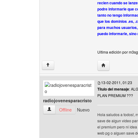
recien cuando se lanz
podre informarle que c
tanto no tengo informa
que los dominios .es, .
para muchos usuarios, 
puedo informarle, sino
Ultima edición por m3sg
Visitar sitio web d
↑
13-02-2011, 01:23
Título del mensaje
: AL
PLAN PREMIUM ???
radiojovenesparacristo
radiojovenesparacristo Ver perfil del usuario
Offline
Nuevo
Hola saludos a todos!, 
save de algun video par
el premium pero ni idea 
web pg o alguen save de