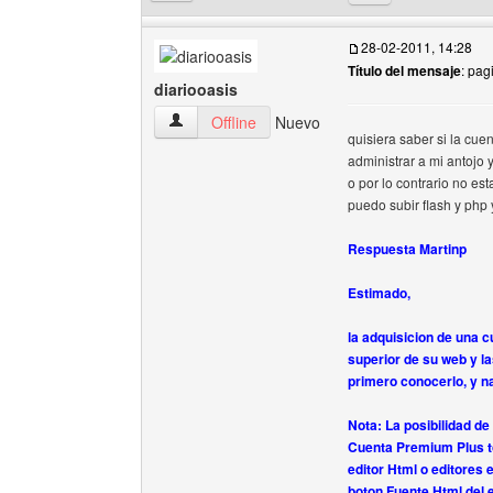
28-02-2011, 14:28
Título del mensaje
: pag
diariooasis
diariooasis Ver perfil del usuario
Offline
Nuevo
quisiera saber si la cue
administrar a mi antojo 
o por lo contrario no est
puedo subir flash y php 
Respuesta Martinp
Estimado,
la adquisicion de una 
superior de su web y la
primero conocerlo, y n
Nota: La posibilidad de
Cuenta Premium Plus to
editor Html o editores 
boton Fuente Html del e