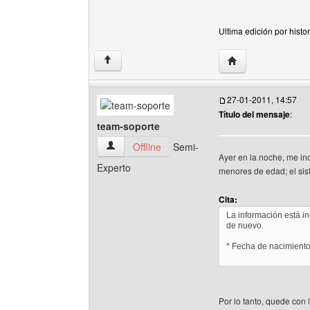
Ultima edición por histo
Visitar sitio web de
↑
27-01-2011, 14:57
Título del mensaje
:
team-soporte
team-soporte Ver perfil del usuario
Offline
Semi-
Ayer en la noche, me inc
Experto
menores de edad; el sist
Cita:
La información está in
de nuevo.
* Fecha de nacimiento
Por lo tanto, quede con