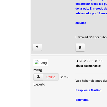
desactivar todas las pu
de la web. El metodo d
adelantado, por 12 mes
saludos
Ultima edición por hubb
Visitar sitio web d
↑
13-02-2011, 00:48
Título del mensaje
:
m3sg
m3sg Ver perfil del usuario
Offline
Semi-
Va a haber distintos d
Experto
Respuesta Martinp
Estimado,