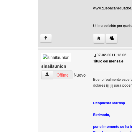
______________
www.quebacanecuador.e
Ultima edición por queb
Visitar sitio web 
↑
07-02-2011, 13:06
Título del mensaje
:
sinailaunion
sinailaunion Ver perfil del usuario
Offline
Nuevo
Bueno realmente espero 
dolares ijijijij para pod
Respuesta Martinp
Estimado,
por el momento se ha 