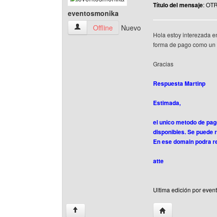
Título del mensaje
: OT
eventosmonika
eventosmonika Ver perfil del usuario
Offline
Nuevo
Hola estoy interezada en
forma de pago como un 
Gracias
Respuesta Martinp
Estimada,
el unico metodo de pag
disponibles. Se puede 
En ese domain podra re
atte
Ultima edición por even
Visitar sitio web d
↑