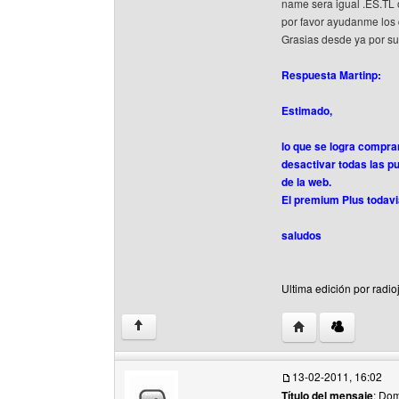
name sera igual .ES.TL
por favor ayudanme los
Grasias desde ya por su
Respuesta Martinp:
Estimado,
lo que se logra compr
desactivar todas las pu
de la web.
El premium Plus todavi
saludos
Ultima edición por radi
Visitar sitio web d
↑
13-02-2011, 16:02
Título del mensaje
: Dom