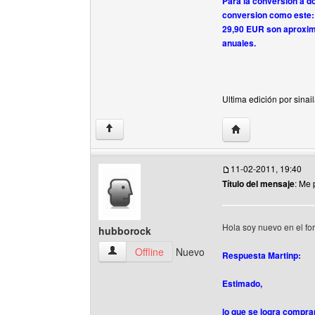
Para la conversion a d
conversion como este
29,90 EUR son aproxi
anuales.
Ultima edición por sinai
Visitar sitio web de
↑
11-02-2011, 19:40
Título del mensaje
: Me 
Hola soy nuevo en el fo
hubborock
hubborock Ver perfil del usuario
Offline
Nuevo
Respuesta Martinp:
Estimado,
lo que se logra compr