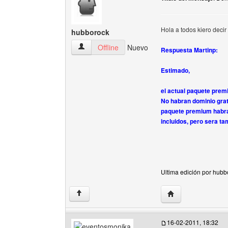
Hola a todos kiero decir
hubborock
hubborock Ver perfil del usuario
Offline
Nuevo
Respuesta Martinp:
Estimado,
el actual paquete prem
No habran dominio grat
paquete premium habr
incluidos, pero sera t
Ultima edición por hubb
Visitar sitio web d
↑
16-02-2011, 18:32