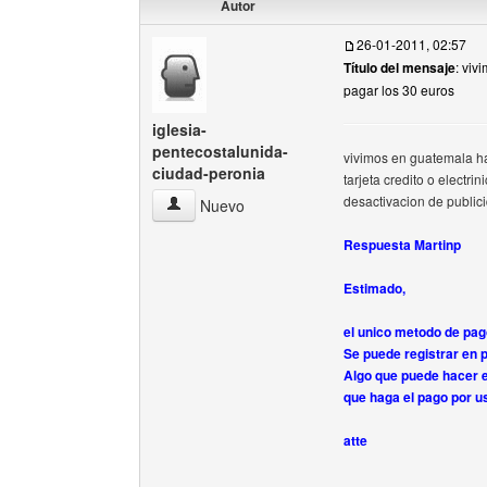
Autor
26-01-2011, 02:57
Título del mensaje
: viv
pagar los 30 euros
iglesia-
pentecostalunida-
vivimos en guatemala h
ciudad-peronia
tarjeta credito o electri
desactivacion de public
iglesia-pentecostalunida-ciudad-peronia Ver per
Nuevo
Respuesta Martinp
Estimado,
el unico metodo de pag
Se puede registrar en 
Algo que puede hacer e
que haga el pago por us
atte