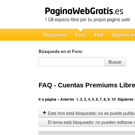
Registrarse
Foro
FAQ
Upgrade-p
Búsqueda en el Foro:
Búsqueda en el Foro
Buscar
FAQ - Cuentas Premiums Libre
Ir a página
« Anterior
1
,
2
,
3
,
4
,
5
,
6
,
7
,
8
,
9
,
10
Siguiente 
Este foro está bloqueado: no se puede publica
El tema está bloqueado: no pueden editarse 