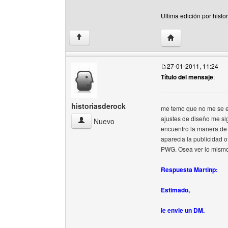
Ultima edición por histo
Visitar sitio web de
↑
27-01-2011, 11:24
Título del mensaje
:
historiasderock
me temo que no me se ex
ajustes de diseño me s
historiasderock Ver perfil del usuario
Nuevo
encuentro la manera de
aparecia la publicidad o
PWG. Osea ver lo mismo 
Respuesta Martinp:
Estimado,
le envie un DM.