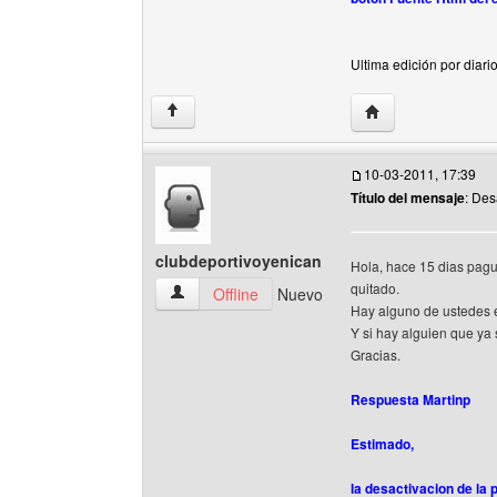
Ultima edición por diar
Visitar sitio web de
↑
10-03-2011, 17:39
Título del mensaje
: Des
clubdeportivoyenican
Hola, hace 15 dias pagué
quitado.
clubdeportivoyenican Ver perfil del usuario
Offline
Nuevo
Hay alguno de ustedes 
Y si hay alguien que ya 
Gracias.
Respuesta Martinp
Estimado,
la desactivacion de la 