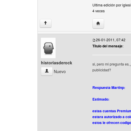
Ultima edición por igle
4 veces
Visitar sitio web d
↑
26-01-2011, 07:42
Título del mensaje
:
historiasderock
si, pero mi pregunta es,
publicidad?
historiasderock Ver perfil del usuario
Nuevo
Respuesta Martinp:
Estimado:
estas cuentas Premiums
estara autorizado a col
estos le ofrecen codig