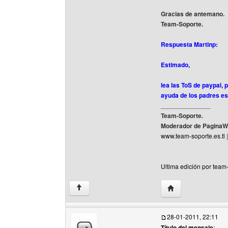
Gracias de antemano.
Team-Soporte.
Respuesta Martinp:
Estimado,
lea las ToS de paypal,
ayuda de los padres es
______________
Team-Soporte.
Moderador de PaginaW
www.team-soporte.es.tl
Ultima edición por team
Visitar sitio web d
↑
28-01-2011, 22:11
Título del mensaje
: