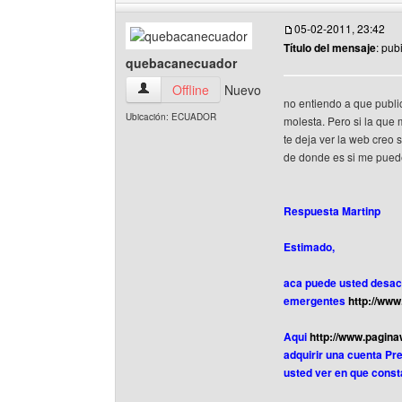
05-02-2011, 23:42
Título del mensaje
: pub
quebacanecuador
quebacanecuador Ver perfil del usuario
Offline
Nuevo
no entiendo a que public
Ubicación: ECUADOR
molesta. Pero si la que
te deja ver la web creo 
de donde es si me puede
Respuesta Martinp
Estimado,
aca puede usted desact
emergentes
http://www
Aqui
http://www.pagina
adquirir una cuenta Pr
usted ver en que const