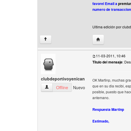
favorel Email a
premi
numero de transaccion 
Ultima edición por club
Visitar sitio web d
↑
11-03-2011, 10:46
Título del mensaje
: Des
clubdeportivoyenican
OK Martinp, muchas grac
que en su dia recibi, e
clubdeportivoyenican Ver perfil del usuario
Offline
Nuevo
posible, puesto que hace
antemano.
Respuesta Martinp
Estimado,