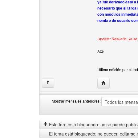
ya fue derivado esto a
necesario que si tarda 
con nosotros inmediatam
nombre de usuario como
Update: Resuelto, ya se
Atte
Ultima edición por club
Visitar sitio web d
↑
Mostrar mensajes anteriores:
Mostrar
Order
mensajes
by
anteriores
Este foro está bloqueado: no se puede publica
El tema está bloqueado: no pueden editarse 