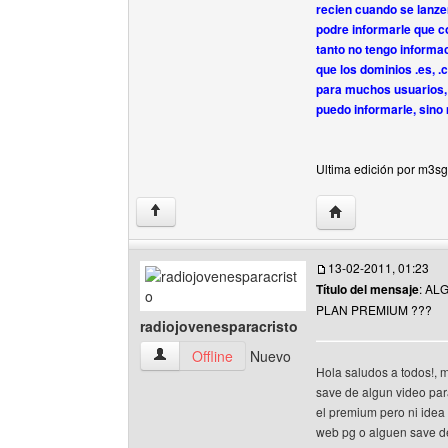
recien cuando se lanz
podre informarle que c
tanto no tengo informa
que los dominios .es, .
para muchos usuarios, 
puedo informarle, sino
Ultima edición por m3sg
Visitar sitio web d
↑
13-02-2011, 01:23
Título del mensaje
: AL
PLAN PREMIUM ???
radiojovenesparacristo
radiojovenesparacristo Ver perfil del usuario
Offline
Nuevo
Hola saludos a todos!, 
save de algun video par
el premium pero ni idea 
web pg o alguen save de