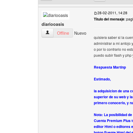
28-02-2011, 14:28
Título del mensaje
: pag
diariooasis
diariooasis Ver perfil del usuario
Offline
Nuevo
quisiera saber si la cue
administrar a mi antojo 
o por lo contrario no est
puedo subir flash y php 
Respuesta Martinp
Estimado,
la adquisicion de una 
superior de su web y la
primero conocerlo, y n
Nota: La posibilidad de
Cuenta Premium Plus to
editor Html o editores 
boton Fuente Html del e