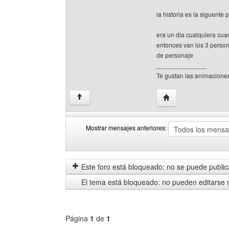
la historia es la siguente p
era un dia cualquiera cuan
entonces van los 3 perso
de personaje
______________
Te gustan las animacione
Visitar sitio web del
↑
Mostrar mensajes anteriores:
Mostrar
Order
mensajes
by
anteriores
Este foro está bloqueado: no se puede publica
El tema está bloqueado: no pueden editarse 
Página
1
de
1