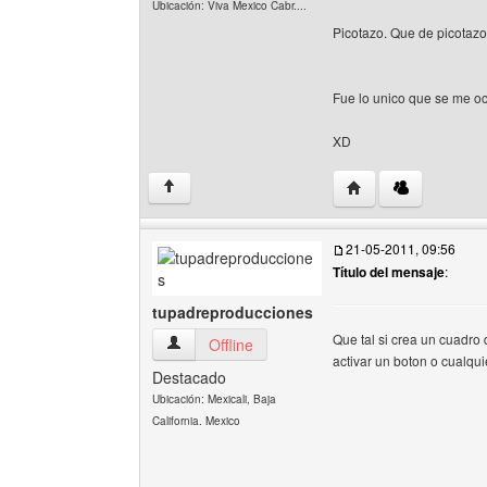
Ubicación: Viva Mexico Cabr....
Picotazo. Que de picotazo
Fue lo unico que se me oc
XD
Visitar sitio web de
↑
21-05-2011, 09:56
Título del mensaje
:
tupadreproducciones
Que tal si crea un cuadro 
tupadreproducciones Ver perfil del usuario
Offline
activar un boton o cualqui
Destacado
Ubicación: Mexicali, Baja
California. Mexico