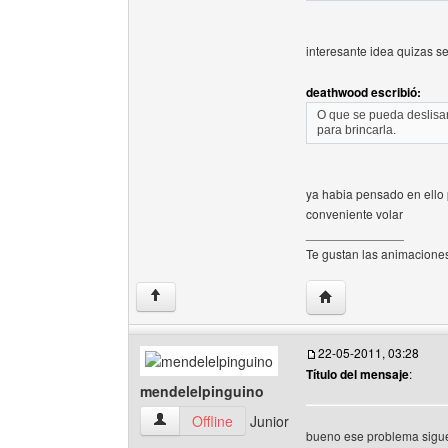
interesante idea quizas se
deathwood escribió:
O que se pueda deslisar
para brincarla.
ya habia pensado en ello 
conveniente volar
______________
Te gustan las animacione
Visitar sitio web del
↑
22-05-2011, 03:28
Título del mensaje
:
mendelelpinguino
mendelelpinguino Ver perfil del usuario
Offline
Junior
bueno ese problema sigue 