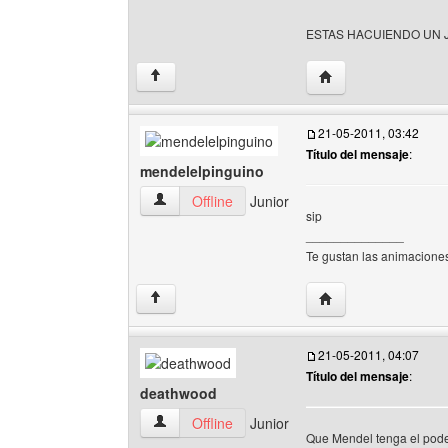
ESTAS HACUIENDO UN
Visitar sitio web del
↑
21-05-2011, 03:42
Título del mensaje
:
mendelelpinguino
mendelelpinguino Ver perfil del usuario
Offline
Junior
sip
______________
Te gustan las animacione
Visitar sitio web del
↑
21-05-2011, 04:07
Título del mensaje
:
deathwood
deathwood Ver perfil del usuario
Offline
Junior
Que Mendel tenga el pod