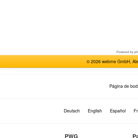
Seleccione
un
foro
Powered by
p
© 2026 webme GmbH, Alem
Página de bod
Deutsch
English
Español
Fr
PWG
P