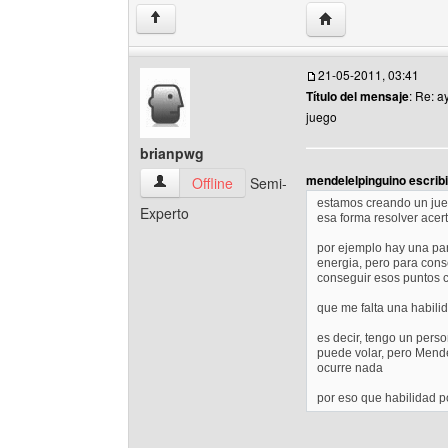
Visitar sitio web del
↑
21-05-2011, 03:41
Título del mensaje
: Re: 
juego
brianpwg
mendelelpinguino escribi
brianpwg Ver perfil del usuario
Offline
Semi-
estamos creando un jue
Experto
esa forma resolver acert
por ejemplo hay una par
energia, pero para cons
conseguir esos puntos c
que me falta una habilida
es decir, tengo un perso
puede volar, pero Mende
ocurre nada
por eso que habilidad p