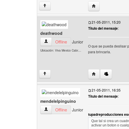
Visitar sitio web de
↑
21-05-2011, 15:20
Título del mensaje
:
deathwood
deathwood Ver perfil del usuario
Offline
Junior
O que se pueda deslisar p
Ubicación: Viva Mexico Cabr....
para brincarla.
Visitar sitio web de
↑
21-05-2011, 16:35
Título del mensaje
:
mendelelpinguino
mendelelpinguino Ver perfil del usuario
Offline
Junior
tupadreproducciones esc
Que tal si crea un cuadr
activar un boton o cualq