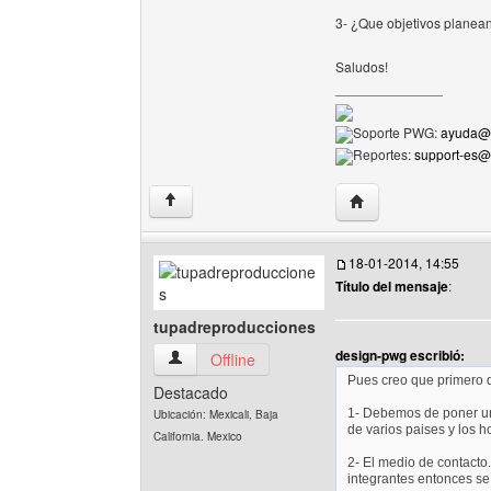
3- ¿Que objetivos planean 
Saludos!
______________
Soporte PWG:
ayuda@p
Reportes:
support-es
Visitar sitio web del
↑
18-01-2014, 14:55
Título del mensaje
:
tupadreproducciones
design-pwg escribió:
tupadreproducciones Ver perfil del usuario
Offline
Pues creo que primero 
Destacado
1- Debemos de poner un
Ubicación: Mexicali, Baja
de varios paises y los h
California. Mexico
2- El medio de contacto
integrantes entonces se