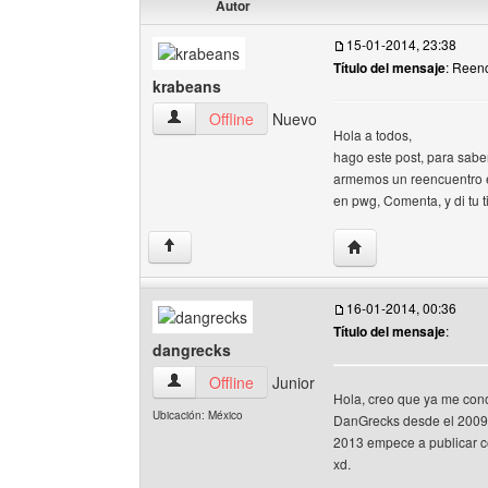
Autor
15-01-2014, 23:38
Título del mensaje
: Reen
krabeans
krabeans Ver perfil del usuario
Offline
Nuevo
Hola a todos,
hago este post, para sabe
armemos un reencuentro e
en pwg, Comenta, y di tu 
Visitar sitio web del
↑
16-01-2014, 00:36
Título del mensaje
:
dangrecks
dangrecks Ver perfil del usuario
Offline
Junior
Hola, creo que ya me con
Ubicación: México
DanGrecks desde el 2009,
2013 empece a publicar 
xd.