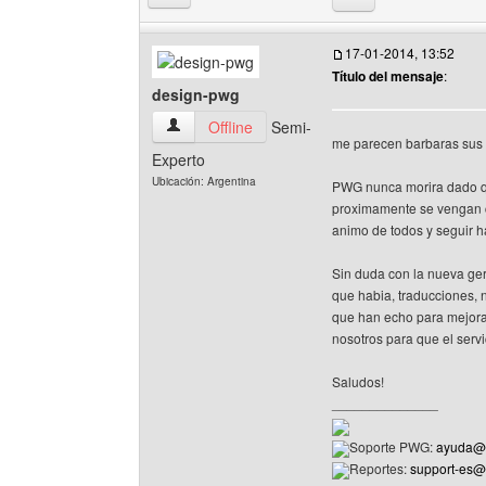
17-01-2014, 13:52
Título del mensaje
:
design-pwg
design-pwg Ver perfil del usuario
Offline
Semi-
me parecen barbaras sus 
Experto
Ubicación: Argentina
PWG nunca morira dado q
proximamente se vengan ca
animo de todos y seguir h
Sin duda con la nueva ge
que habia, traducciones, 
que han echo para mejorar
nosotros para que el serv
Saludos!
______________
Soporte PWG:
ayuda@p
Reportes:
support-es