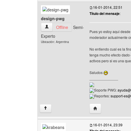
16-01-2014, 22:51
Título del mensaje
:
design-pwg
design-pwg Ver perfil del usuario
Offline
Semi-
Pues yo estoy aqui desde 
Experto
moderador actualmente cr
Ubicación: Argentina
No entiendo cual es la fi
tenga mucho efecto dado 
activos pero si es una que
Saludos
______________
Soporte PWG:
ayuda@p
Reportes:
support-es
Visitar sitio web del
↑
16-01-2014, 23:39
: