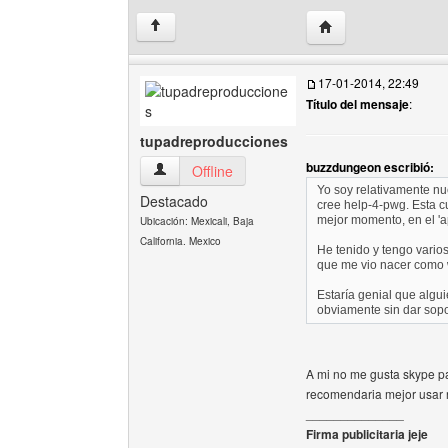
Visitar sitio web del
↑
17-01-2014, 22:49
Título del mensaje
:
tupadreproducciones
buzzdungeon escribió:
tupadreproducciones Ver perfil del usuario
Offline
Yo soy relativamente nu
Destacado
cree help-4-pwg. Esta c
mejor momento, en el '
Ubicación: Mexicali, Baja
California. Mexico
He tenido y tengo vario
que me vio nacer como
Estaría genial que alg
obviamente sin dar sopo
A mi no me gusta skype p
recomendaria mejor usar r
______________
Firma publicitaria jeje