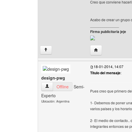
Creo que conviene hacerl
Acabo de crear un grupo d
______________
Firma publicitaria jeje
Visitar sitio web de
↑
18-01-2014, 14:07
Título del mensaje
:
design-pwg
design-pwg Ver perfil del usuario
Offline
Semi-
Pues creo que primero de
Experto
Ubicación: Argentina
1- Debemos de poner una
varios paises y los horari
2- El medio de contacto..
integrantes entonces se p