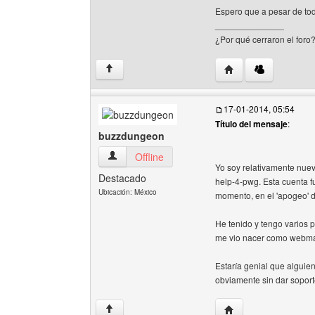
Espero que a pesar de tod
______________
¿Por qué cerraron el foro
Visitar sitio web del
↑
17-01-2014, 05:54
Título del mensaje
:
buzzdungeon
buzzdungeon Ver perfil del usuario
Offline
Yo soy relativamente nuev
Destacado
help-4-pwg. Esta cuenta f
Ubicación: México
momento, en el 'apogeo' 
He tenido y tengo varios 
me vio nacer como webma
Estaría genial que algui
obviamente sin dar soport
Visitar sitio web de
↑