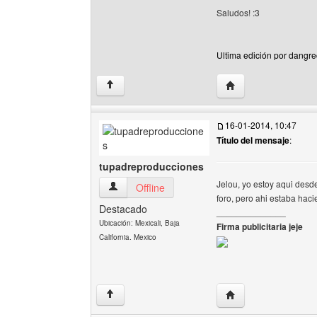
Saludos! :3
Ultima edición por dangre
Visitar sitio web del
↑
16-01-2014, 10:47
Título del mensaje
:
tupadreproducciones
Jelou, yo estoy aqui desde
tupadreproducciones Ver perfil del usuario
Offline
foro, pero ahi estaba haci
Destacado
______________
Ubicación: Mexicali, Baja
Firma publicitaria jeje
California. Mexico
Visitar sitio web de
↑