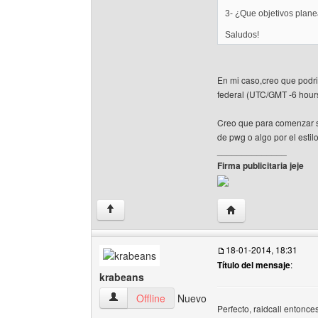
3- ¿Que objetivos plane
Saludos!
En mi caso,creo que podri
federal (UTC/GMT -6 hours
Creo que para comenzar s
de pwg o algo por el estilo
______________
Firma publicitaria jeje
Visitar sitio web de
↑
18-01-2014, 18:31
Título del mensaje
:
krabeans
krabeans Ver perfil del usuario
Offline
Nuevo
Perfecto, raidcall entonce