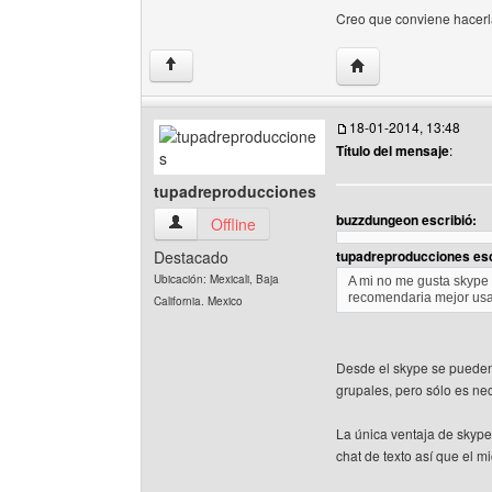
Creo que conviene hacerl
Visitar sitio web de
↑
18-01-2014, 13:48
Título del mensaje
:
tupadreproducciones
buzzdungeon escribió:
tupadreproducciones Ver perfil del usuario
Offline
Destacado
tupadreproducciones esc
Ubicación: Mexicali, Baja
A mi no me gusta skype
recomendaria mejor usar
California. Mexico
Desde el skype se pueden
grupales, pero sólo es ne
La única ventaja de skype 
chat de texto así que el 