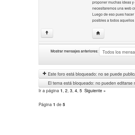
proponer muchas ideas y 
necesitaremos una web cr
Luego de eso pues hacer 
posibles a todos aquellos
Visitar sitio web del
↑
Mostrar mensajes anteriores:
Mostrar
Order
mensajes
by
anteriores
Este foro está bloqueado: no se puede publica
El tema está bloqueado: no pueden editarse 
Ir a página
1
,
2
,
3
,
4
,
5
Siguiente »
Página
1
de
5