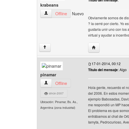
Título del mensaje
krabeans
krabeans Ver perfil del usuario
Offline
Nuevo
Obviamente somos de disti
? la cerré por cierto. Yo
gustaria unir uno con los
virtual y ayudar a incenti
Visitar sitio web del
↑
17-01-2014, 00:12
Título del mensaje
: Algo
pinamar
pinamar Ver perfil del usuario
Offline
Hola gente, recuerdo el n
del 2006. En estos momen
since-2007
ejemplo Babosadas, Davix
Ubicación: Pinamar, Bs. As.,
me respondió un MP hace
Argentina (zona industrial)
El problema es que somos
entrábamos al chat de Orb
Iamyta, Pedrocurioso, Av