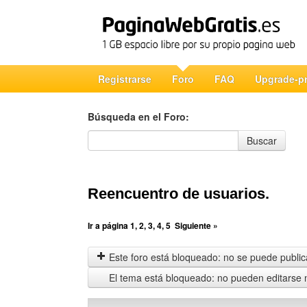
Registrarse
Foro
FAQ
Upgrade-p
Búsqueda en el Foro:
Búsqueda en el Foro
Buscar
Reencuentro de usuarios.
Ir a página
1
,
2
,
3
,
4
,
5
Siguiente »
Este foro está bloqueado: no se puede publica
El tema está bloqueado: no pueden editarse 