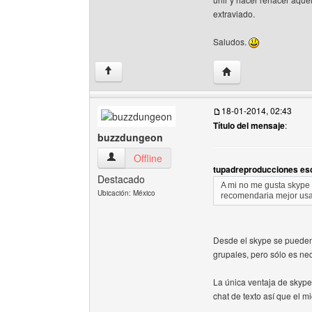
extraviado.
Saludos.
Visitar sitio web del
↑
18-01-2014, 02:43
Título del mensaje
:
buzzdungeon
buzzdungeon Ver perfil del usuario
Offline
tupadreproducciones esc
Destacado
A mi no me gusta skype
Ubicación: México
recomendaria mejor usar
Desde el skype se pueden
grupales, pero sólo es ne
La única ventaja de skype 
chat de texto así que el 