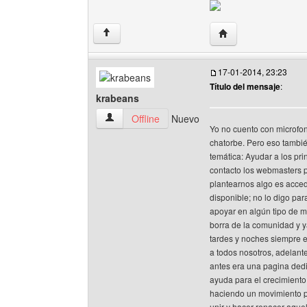
Visitar sitio web de
↑
17-01-2014, 23:23
Título del mensaje
:
krabeans
krabeans Ver perfil del usuario
Offline
Nuevo
Yo no cuento con microfon
chatorbe. Pero eso tambi
temática: Ayudar a los pri
contacto los webmasters po
plantearnos algo es acced
disponible; no lo digo pa
apoyar en algún tipo de m
borra de la comunidad y 
tardes y noches siempre e
a todos nosotros, adelant
antes era una pagina dedi
ayuda para el crecimiento
haciendo un movimiento pa
unir y hacer renacer aque