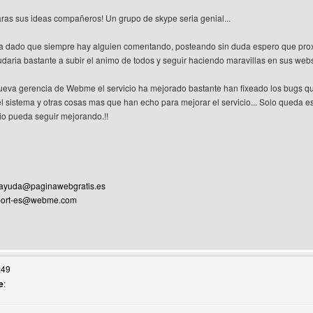
as sus ideas compañeros! Un grupo de skype seria genial...
 dado que siempre hay alguien comentando, posteando sin duda espero que prox
udaria bastante a subir el animo de todos y seguir haciendo maravillas en sus webs
ueva gerencia de Webme el servicio ha mejorado bastante han fixeado los bugs q
el sistema y otras cosas mas que han echo para mejorar el servicio... Solo queda e
cio pueda seguir mejorando.!!
ayuda@paginawebgratis.es
port-es@webme.com
web del autor: design-pwg
:49
e
: