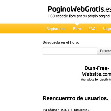
Registrarse
Foro
FAQ
Upg
Búsqueda en el Foro:
Búsqueda en el Foro
Buscar
Reencuentro de usuarios.
Ir a página
1
,
2
,
3
,
4
,
5
Siguiente »