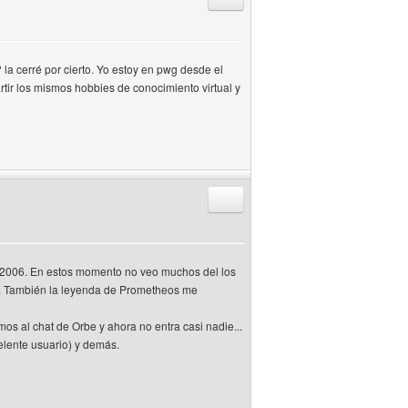
 la cerré por cierto. Yo estoy en pwg desde el
tir los mismos hobbies de conocimiento virtual y
Responder citando
el 2006. En estos momento no veo muchos del los
. También la leyenda de Prometheos me
s al chat de Orbe y ahora no entra casi nadie...
lente usuario) y demás.