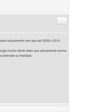
Responder citando
rador actualmente creo que del 2009 o 2010.
ue tenga mucho efecto dado que actualmente somos
o entender su finalidad.
Responder citando