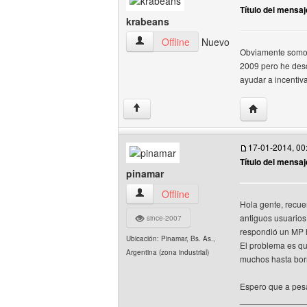
Título del mensaj
krabeans
krabeans Ver perfil del usuario
Offline
Nuevo
Obviamente somos d
2009 pero he desc
ayudar a incentiv
Visitar sitio 
↑
17-01-2014, 00
Título del mensaj
pinamar
pinamar Ver perfil del usuario
Offline
Hola gente, recue
antiguos usuario
since-2007
respondió un MP 
Ubicación: Pinamar, Bs. As.,
El problema es qu
Argentina (zona industrial)
muchos hasta bor
Espero que a pesa
______________