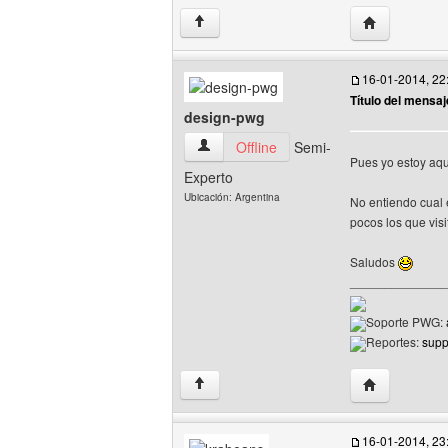
Visitar sitio
↑
16-01-2014, 22
Título del mensaj
design-pwg
design-pwg Ver perfil del usuario
Offline
Semi-
Pues yo estoy aqu
Experto
Ubicación: Argentina
No entiendo cual 
pocos los que visi
Saludos
______________
Soporte PWG:
Reportes:
sup
Visitar sitio 
↑
16-01-2014, 23