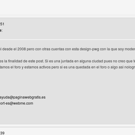
 web del autor: tupadreproducciones
:51
e
:
i desde el 2008 pero con otras cuentas con esta design-pwg con la que soy mode
es la finalidad de este post. Si es una juntada en alguna ciudad pues no creo q
tamos el foro y estamos activos pero si es una quedada en el foro o algo asi nologr
ayuda@paginawebgratis.es
port-es@webme.com
web del autor: design-pwg
:39