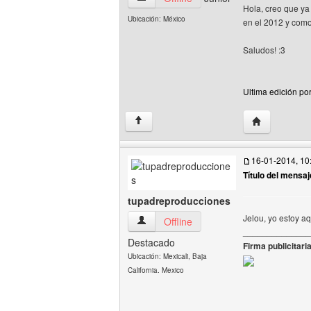
Hola, creo que y
Ubicación: México
en el 2012 y com
Saludos! :3
Ultima edición po
Visitar sitio 
↑
16-01-2014, 10
Título del mensaj
tupadreproducciones
Jelou, yo estoy aq
tupadreproducciones Ver perfil del usua
Offline
______________
Destacado
Firma publicitaria
Ubicación: Mexicali, Baja
California. Mexico