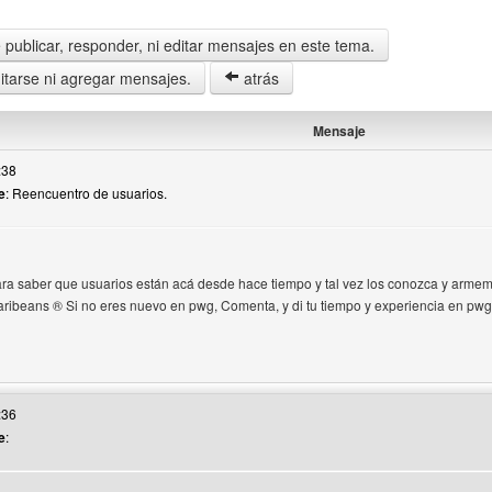
publicar, responder, ni editar mensajes en este tema.
tarse ni agregar mensajes.
atrás
Mensaje
:38
e
: Reencuentro de usuarios.
ara saber que usuarios están acá desde hace tiempo y tal vez los conozca y armem
ibeans ® Si no eres nuevo en pwg, Comenta, y di tu tiempo y experiencia en pwg
web del autor: krabeans
:36
e
: