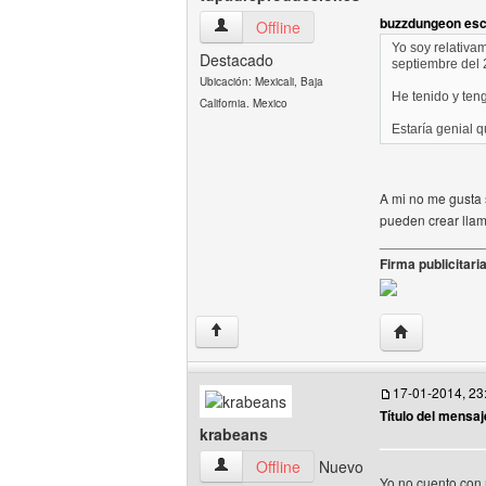
buzzdungeon escr
tupadreproducciones Ver perfil del usua
Offline
Yo soy relativa
Destacado
septiembre del 
Ubicación: Mexicali, Baja
He tenido y ten
California. Mexico
Estaría genial 
A mi no me gusta 
pueden crear llam
______________
Firma publicitaria
Visitar sitio
↑
17-01-2014, 23
Título del mensaj
krabeans
krabeans Ver perfil del usuario
Offline
Nuevo
Yo no cuento con 