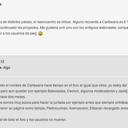
e
:
e distintos paises, el reencuentro es virtual. Alguno recuerda a Caribeans.es.tl ?
ontinuado los proyectos. Me gustaria unir uno con los antiguos webmaster, compar
ar a los usuarios de pwg.
web del autor: krabeans
:12
e
: Algo
rdo el nombre de Caribeans hace tiempo en el foro al igual que otros, yo estoy d
s pero aun quedan por ejemplo Babosadas, Davixm, algunos moderadores y Javidj
hace dos meses.
e somos muy pocos para hacer la juntada por ejemplo antes que siempre entrábamo
raron su página como Iamyta, Pedrocurioso, Avenuezero, Elbacan-recargado (exce
r de todo el foro y los usuarios no mueran.