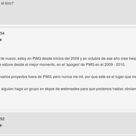
 el foro?
web del autor: pinamar
:54
e
:
nte nuevo, estoy en PWG desde inicios del 2009 y en octubre de ese año cree hel
e estuve desde el mejor momento, en el 'apogeo' de PWG en el 2009 - 2010.
 varios proyectos fuera de PWG, pero nunca me iré, por que este es el lugar que 
e alguien haga un grupo en skype de webmastes para que podamos hablar, obviame
 web del autor: buzzdungeon
:52
e
: