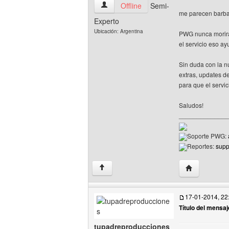
design-pwg Ver perfil del usuario
Offline
Semi-
me parecen barbar
Experto
Ubicación: Argentina
PWG nunca morira
el servicio eso ay
Sin duda con la n
extras, updates d
para que el servi
Saludos!
______________
Soporte PWG:
Reportes:
sup
Visitar sitio 
↑
17-01-2014, 22
Título del mensaj
tupadreproducciones