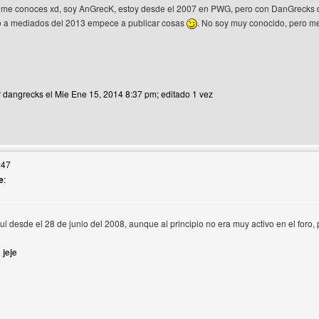
a me conoces xd, soy AnGrecK, estoy desde el 2007 en PWG, pero con DanGrecks d
o a mediados del 2013 empece a publicar cosas
. No soy muy conocido, pero me
r dangrecks el Mie Ene 15, 2014 8:37 pm; editado 1 vez
web del autor: dangrecks
:47
e
:
ui desde el 28 de junio del 2008, aunque al principio no era muy activo en el foro, 
rio
 jeje