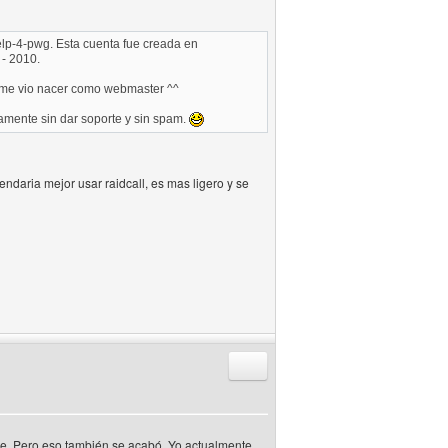
elp-4-pwg. Esta cuenta fue creada en
 - 2010.
e me vio nacer como webmaster ^^
mente sin dar soporte y sin spam.
daria mejor usar raidcall, es mas ligero y se
Responder citando
be. Pero eso también se acabó. Yo actualmente