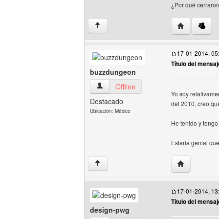
¿Por qué cerraron
Visitar sitio 
↑
17-01-2014, 05
Título del mensaj
buzzdungeon
buzzdungeon Ver perfil del usuario
Offline
Yo soy relativame
Destacado
del 2010, creo qu
Ubicación: México
He tenido y tengo
Estaría genial qu
Visitar sitio
↑
17-01-2014, 13
Título del mensaj
design-pwg