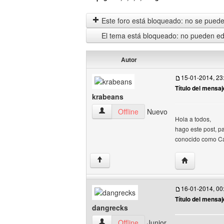
Este foro está bloqueado: no se puede 
El tema está bloqueado: no pueden edi
Autor
15-01-2014, 23
Título del mensaj
krabeans
krabeans Ver perfil del usuario
Offline
Nuevo
Hola a todos,
hago este post, p
conocido como Car
Visitar sitio 
↑
16-01-2014, 00
Título del mensaj
dangrecks
dangrecks Ver perfil del usuario
Offline
Junior