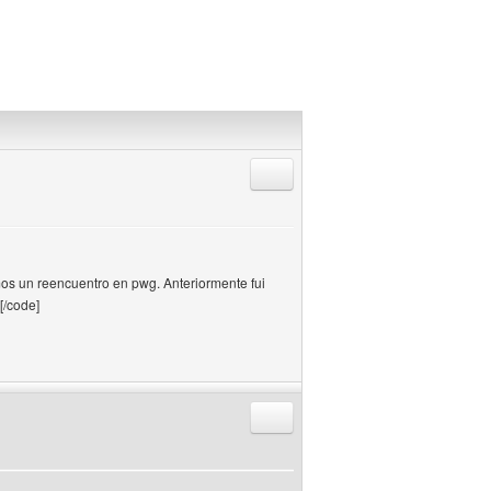
Responder citando
os un reencuentro en pwg. Anteriormente fui
[/code]
Responder citando