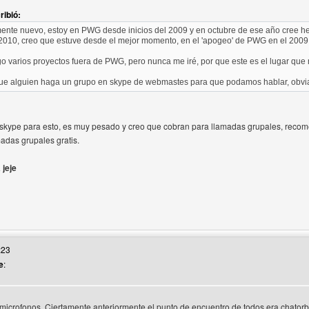
ibió:
rio
mente nuevo, estoy en PWG desde inicios del 2009 y en octubre de ese año cree h
2010, creo que estuve desde el mejor momento, en el 'apogeo' de PWG en el 2009
go varios proyectos fuera de PWG, pero nunca me iré, por que este es el lugar qu
que alguien haga un grupo en skype de webmastes para que podamos hablar, obvia
skype para esto, es muy pesado y creo que cobran para llamadas grupales, recomen
adas grupales gratis.
 jeje
 web del autor: tupadreproducciones
:23
e
:
microfonos. Ciertamente anteriormente el punto de encuentro de todos era chator