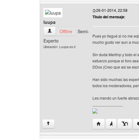
26-01-2014, 22:58
Título del mensaje
:
luupa
luupa Ver perfil del usuario
Offline
Semi-
Pues yo llegué si no me eq
Experto
mucho gusto ver aun a much
Ubicación: Luupa.es.tl
Sin duda Martinp y todo e
esfuerzo porque el foro sea
DDos (Creo que así se escr
Han sido muchas las experi
todos los moderadores, pero
Les mando un fuerte abraz
______________
Visitar sitio web del a
↑