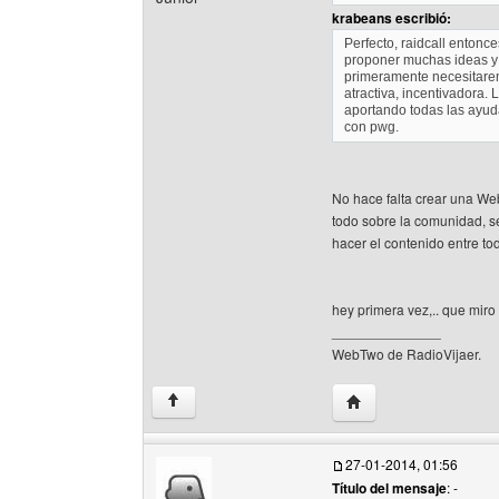
krabeans escribió:
Perfecto, raidcall entonc
proponer muchas ideas y
primeramente necesitare
atractiva, incentivadora
aportando todas las ayud
con pwg.
No hace falta crear una W
todo sobre la comunidad, s
hacer el contenido entre to
hey primera vez,.. que miro
______________
WebTwo de RadioVijaer.
Visitar sitio web del 
↑
27-01-2014, 01:56
Título del mensaje
: -