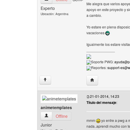
Me alegra que varios apoye
Experto
apoyo en este proyecto y si
Ubicación: Argentina
a cambio.
Yo estare en plena disposi
vacaciones
Igualmente los estare visit
______________
Soporte PWG:
ayuda@pa
Reportes:
support-es@
Visitar sitio web del 
↑
21-01-2014, 14:23
Título del mensaje
:
animetemplates
animetemplates Ver perfil del usuario
Offline
mmm
yo entre a pwg a m
Junior
nada..aprendi mucho con te