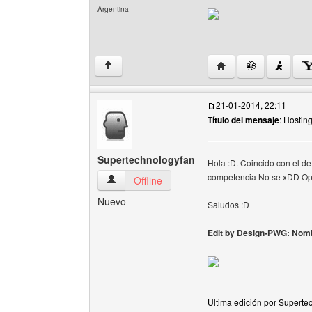
Argentina
Visitar sitio web del 
↑
21-01-2014, 22:11
Título del mensaje
: Hostin
Supertechnologyfan
Hola :D. Coincido con el de
competencia No se xDD Opi
Supertechnologyfan Ver perfil del usuario
Offline
Nuevo
Saludos :D
Edit by Design-PWG: Nomb
______________
Ultima edición por Superte