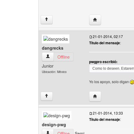
Visitar sitio web del 
↑
21-01-2014, 02:17
Título del mensaje
:
dangrecks
dangrecks Ver perfil del usuario
Offline
pwgpro escribió:
Junior
Como lo deseen. Estaremo
Ubicación: México
Yo los apoyo, solo digan
Visitar sitio web del 
↑
21-01-2014, 13:33
Título del mensaje
:
design-pwg
design-pwg Ver perfil del usuario
Offline
Semi-