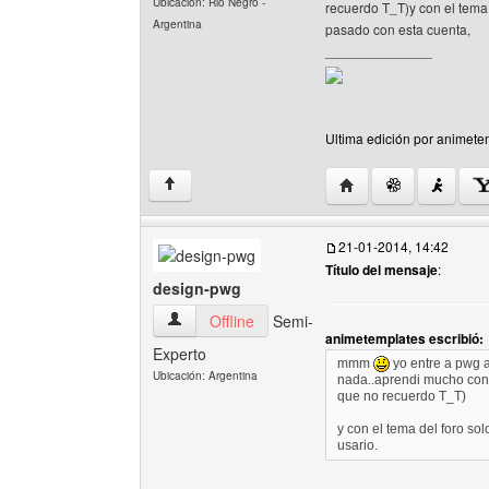
Ubicación: Rio Negro -
recuerdo T_T)y con el tema 
Argentina
pasado con esta cuenta,
______________
Ultima edición por animete
Visitar sitio web del 
↑
21-01-2014, 14:42
Título del mensaje
:
design-pwg
design-pwg Ver perfil del usuario
Offline
Semi-
animetemplates escribió:
Experto
mmm
yo entre a pwg a
Ubicación: Argentina
nada..aprendi mucho con 
que no recuerdo T_T)
y con el tema del foro so
usario.