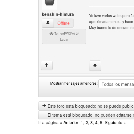
kenshin-himura
Yo tuve varias webs pero f
aproximadamente... y hace p
kenshin-himura Ver perfil del usuario
Offline
Muy bueno lo de encuentros
TorneoPWGV6 2°
Lugar
Visitar sitio web del 
↑
Mostrar mensajes anteriores:
Mostrar
Order
mensajes
by
anteriores
Este foro está bloqueado: no se puede publica
El tema está bloqueado: no pueden editarse 
Ir a página
« Anterior
1
,
2
,
3
,
4
,
5
Siguiente »