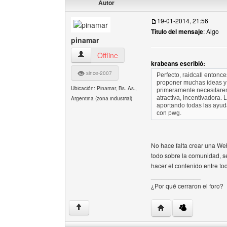
Autor
19-01-2014, 21:56
Título del mensaje
: Algo
pinamar
pinamar Ver perfil del usuario
Offline
krabeans escribió:
since-2007
Perfecto, raidcall entonc
proponer muchas ideas y
Ubicación: Pinamar, Bs. As.,
primeramente necesitare
atractiva, incentivadora
Argentina (zona industrial)
aportando todas las ayud
con pwg.
No hace falta crear una W
todo sobre la comunidad, s
hacer el contenido entre to
______________
¿Por qué cerraron el foro?
Visitar sitio web del 
↑