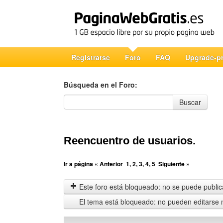
Registrarse
Foro
FAQ
Upgrade-p
Búsqueda en el Foro:
Búsqueda en el Foro
Buscar
Reencuentro de usuarios.
Ir a página
« Anterior
1
,
2
,
3
,
4
,
5
Siguiente »
Este foro está bloqueado: no se puede publica
El tema está bloqueado: no pueden editarse 