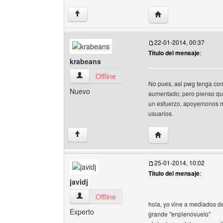
Visitar sitio web del 
↑
22-01-2014, 00:37
Título del mensaje
:
krabeans
krabeans Ver perfil del usuario
Offline
No pues, asi pwg tenga comp
Nuevo
aumentado; pero pienso que
un esfuerzo, apoyemonos m
usuarios.
Visitar sitio web del 
↑
25-01-2014, 10:02
Título del mensaje
:
javidj
javidj Ver perfil del usuario
Offline
hola, yo vine a mediados de
Experto
grande "enplenovuelo"