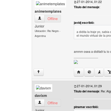
27-01-2014, 01:22
Título del mensaje
:
animetemplates
animetemplates Ver perfil del usuario
Offline
javidj escribió:
Junior
Ubicación: Rio Negro -
a didita la traje yo, sab
el mundo virtual de la pro
Argentina
ammm osea a didita9 tu lo 
______________
Visitar sitio web del 
↑
27-01-2014, 01:29
Título del mensaje
: Re: Al
davixm
davixm Ver perfil del usuario
Offline
pinamar escribió:
Junior