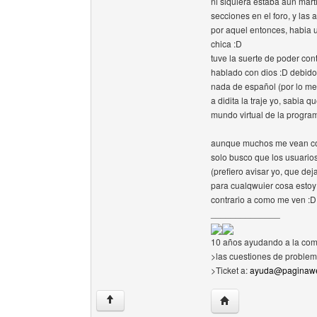
ni siquiera estaba aun mar
secciones en el foro, y las 
por aquel entonces, habia un
chica :D
tuve la suerte de poder cont
hablado con dios :D debido
nada de español (por lo me
a didita la traje yo, sabia
mundo virtual de la program
aunque muchos me vean com
solo busco que los usuario
(prefiero avisar yo, que dej
para cualqwuier cosa estoy 
contrario a como me ven :D y
______________
10 años ayudando a la com
>las cuestiones de problem
>Ticket a:
ayuda@paginawe
Visitar sitio web del au
↑