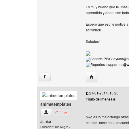
Es muy bueno que te unas a
aprendido y ahora son todo
Espero que eso te motive a 
actividad!
Saludos!
______________
Soporte PWG:
ayuda@pa
Reportes:
support-es@
Visitar sitio web del 
↑
21-01-2014, 15:25
Título del mensaje
:
animetemplates
animetemplates Ver perfil del usuario
Offline
pwg es lo mejor,tengo otras
Junior
elimine..nose no le encuent
Ubicación: Rio Negro -
______________