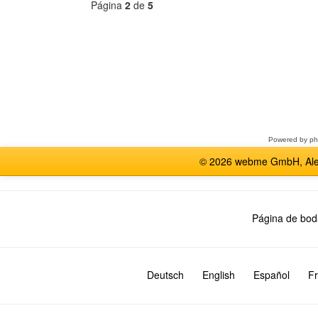
Página
2
de
5
Seleccione
un
foro
Powered by
p
© 2026 webme GmbH, Alem
Página de bod
Deutsch
English
Español
Fr