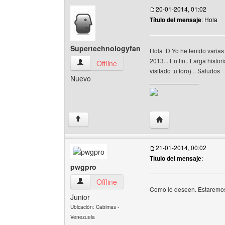
20-01-2014, 01:02
Título del mensaje
: Hola
Supertechnologyfan
Hola :D Yo he tenido varia
2013... En fin.. Larga hist
Supertechnologyfan Ver perfil del usuario
Offline
visitado tu foro) .. Saludos
Nuevo
______________
Visitar sitio web del 
↑
21-01-2014, 00:02
Título del mensaje
:
pwgpro
pwgpro Ver perfil del usuario
Offline
Como lo deseen. Estaremos 
Junior
Ubicación: Cabimas -
Venezuela