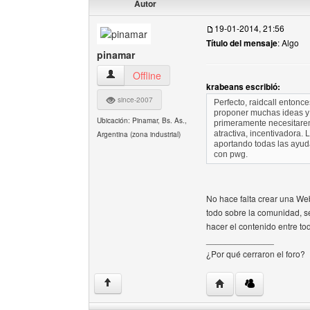
Autor
19-01-2014, 21:56
Título del mensaje
: Algo
pinamar
pinamar Ver perfil del usuario
Offline
krabeans escribió:
since-2007
Perfecto, raidcall entonc
proponer muchas ideas y
Ubicación: Pinamar, Bs. As.,
primeramente necesitare
atractiva, incentivadora
Argentina (zona industrial)
aportando todas las ayud
con pwg.
No hace falta crear una W
todo sobre la comunidad, s
hacer el contenido entre to
______________
¿Por qué cerraron el foro?
Visitar sitio web del 
↑