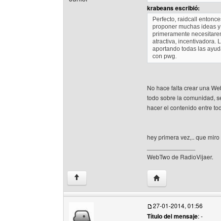
krabeans escribió:
Perfecto, raidcall entonc
proponer muchas ideas y
primeramente necesitare
atractiva, incentivadora
aportando todas las ayud
con pwg.
No hace falta crear una W
todo sobre la comunidad, s
hacer el contenido entre to
hey primera vez,.. que miro
______________
WebTwo de RadioVijaer.
Visitar sitio web del 
↑
27-01-2014, 01:56
Título del mensaje
: -