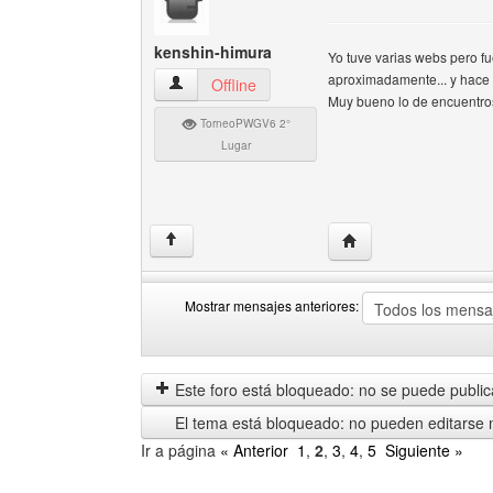
kenshin-himura
Yo tuve varias webs pero f
aproximadamente... y hace p
kenshin-himura Ver perfil del usuario
Offline
Muy bueno lo de encuentros
TorneoPWGV6 2°
Lugar
Visitar sitio web del 
↑
Mostrar mensajes anteriores:
Mostrar
Order
mensajes
by
anteriores
Este foro está bloqueado: no se puede publica
El tema está bloqueado: no pueden editarse 
Ir a página
« Anterior
1
,
2
,
3
,
4
,
5
Siguiente »