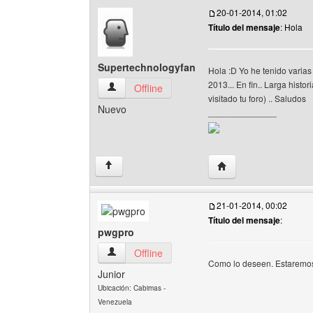
20-01-2014, 01:02
Título del mensaje
: Hola
Supertechnologyfan
Hola :D Yo he tenido varia
2013... En fin.. Larga hist
Supertechnologyfan Ver perfil del usuario
Offline
visitado tu foro) .. Saludos
Nuevo
______________
Visitar sitio web del 
↑
21-01-2014, 00:02
Título del mensaje
:
pwgpro
pwgpro Ver perfil del usuario
Offline
Como lo deseen. Estaremos 
Junior
Ubicación: Cabimas -
Venezuela