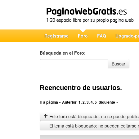
Registrarse
Foro
FAQ
Upgrade-p
Búsqueda en el Foro:
Búsqueda en el Foro
Buscar
Reencuentro de usuarios.
Ir a página
« Anterior
1
,
2
,
3
,
4
,
5
Siguiente »
Este foro está bloqueado: no se puede publica
El tema está bloqueado: no pueden editarse 