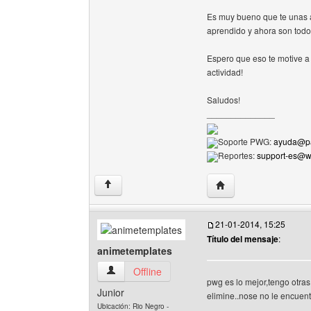
Es muy bueno que te unas a
aprendido y ahora son todo
Espero que eso te motive a 
actividad!
Saludos!
______________
Soporte PWG:
ayuda@pa
Reportes:
support-es@
Visitar sitio web del 
↑
21-01-2014, 15:25
Título del mensaje
:
animetemplates
animetemplates Ver perfil del usuario
Offline
pwg es lo mejor,tengo otras
Junior
elimine..nose no le encuent
Ubicación: Rio Negro -
______________