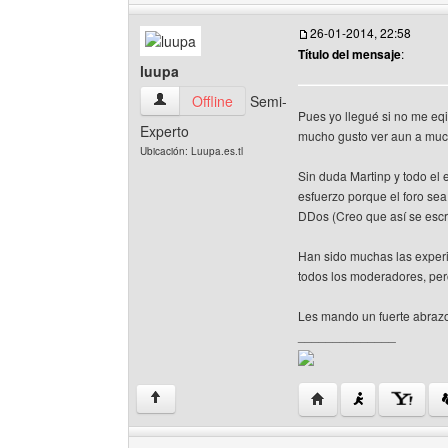
26-01-2014, 22:58
Título del mensaje
:
luupa
luupa Ver perfil del usuario
Offline
Semi-
Pues yo llegué si no me eq
Experto
mucho gusto ver aun a much
Ubicación: Luupa.es.tl
Sin duda Martinp y todo e
esfuerzo porque el foro sea
DDos (Creo que así se escr
Han sido muchas las experi
todos los moderadores, pero
Les mando un fuerte abraz
______________
Visitar sitio web del a
↑