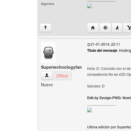
Argentina
Visitar sitio web del 
↑
21-01-2014, 22:11
Título del mensaje
: Hostin
Supertechnologyfan
Hola :D. Coincido con el de
competencia No se xDD Opi
Supertechnologyfan Ver perfil del usuario
Offline
Nuevo
Saludos :D
Edit by Design-PWG: Nomb
______________
Ultima edición por Superte