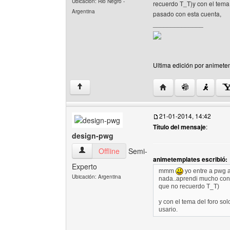
Ubicación: Rio Negro -
recuerdo T_T)y con el tema 
Argentina
pasado con esta cuenta,
______________
Ultima edición por animete
Visitar sitio web del 
↑
21-01-2014, 14:42
Título del mensaje
:
design-pwg
design-pwg Ver perfil del usuario
Offline
Semi-
animetemplates escribió:
Experto
mmm
yo entre a pwg a
Ubicación: Argentina
nada..aprendi mucho con 
que no recuerdo T_T)
y con el tema del foro so
usario.