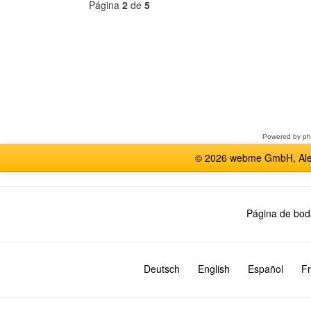
Página
2
de
5
Seleccione
un
foro
Powered by
p
© 2026 webme GmbH, Alem
Página de bod
Deutsch
English
Español
Fr