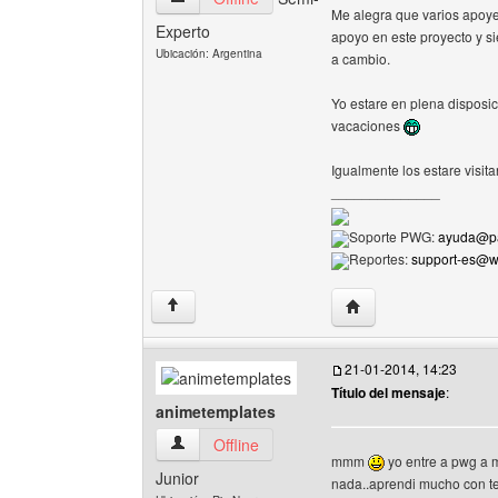
Me alegra que varios apoye
Experto
apoyo en este proyecto y si
Ubicación: Argentina
a cambio.
Yo estare en plena disposi
vacaciones
Igualmente los estare visit
______________
Soporte PWG:
ayuda@pa
Reportes:
support-es@
Visitar sitio web del 
↑
21-01-2014, 14:23
Título del mensaje
:
animetemplates
animetemplates Ver perfil del usuario
Offline
mmm
yo entre a pwg a m
Junior
nada..aprendi mucho con te