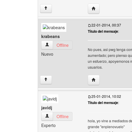
Visitar sitio web del 
↑
22-01-2014, 00:37
Título del mensaje
:
krabeans
krabeans Ver perfil del usuario
Offline
No pues, asi pwg tenga comp
Nuevo
aumentado; pero pienso que
un esfuerzo, apoyemonos m
usuarios.
Visitar sitio web del 
↑
25-01-2014, 10:02
Título del mensaje
:
javidj
javidj Ver perfil del usuario
Offline
hola, yo vine a mediados de
Experto
grande "enplenovuelo"