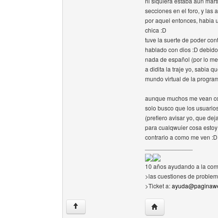
ni siquiera estaba aun mar
secciones en el foro, y las 
por aquel entonces, habia un
chica :D
tuve la suerte de poder cont
hablado con dios :D debido
nada de español (por lo me
a didita la traje yo, sabia
mundo virtual de la program
aunque muchos me vean com
solo busco que los usuario
(prefiero avisar yo, que dej
para cualqwuier cosa estoy 
contrario a como me ven :D y
______________
10 años ayudando a la com
>las cuestiones de problem
>Ticket a:
ayuda@paginawe
Visitar sitio web del au
↑