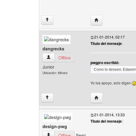
Visitar sitio web del 
↑
21-01-2014, 02:17
Título del mensaje
:
dangrecks
dangrecks Ver perfil del usuario
Offline
pwgpro escribió:
Junior
Como lo deseen. Estaremo
Ubicación: México
Yo los apoyo, solo digan
Visitar sitio web del 
↑
21-01-2014, 13:33
Título del mensaje
:
design-pwg
design-pwg Ver perfil del usuario
Offline
Semi-