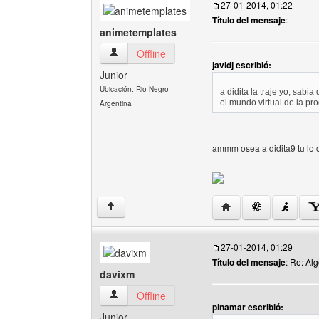
27-01-2014, 01:22
Título del mensaje
:
animetemplates
animetemplates Ver perfil del usuario
Offline
javidj escribió:
Junior
Ubicación: Rio Negro -
a didita la traje yo, sab
el mundo virtual de la pro
Argentina
ammm osea a didita9 tu lo 
______________
Visitar sitio web del 
↑
27-01-2014, 01:29
Título del mensaje
: Re: Al
davixm
davixm Ver perfil del usuario
Offline
pinamar escribió:
Junior