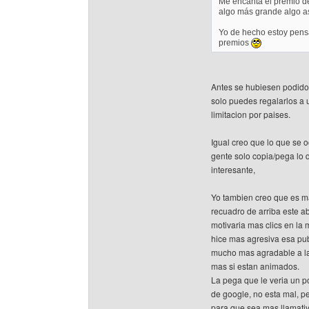
Me encanta el premio de
algo más grande algo as
Yo de hecho estoy pens
premios
Antes se hubiesen podido 
solo puedes regalarlos a 
limitacion por paises.
Igual creo que lo que se 
gente solo copia/pega lo q
interesante,
Yo tambien creo que es ma
recuadro de arriba este a
motivaria mas clics en la
hice mas agresiva esa pub
mucho mas agradable a la
mas si estan animados.
La pega que le veria un p
de google, no esta mal, pe
para que sea mas llamativ