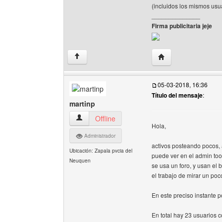
(incluidos los mismos usu
______________
Firma publicitaria jeje
Visitar sitio web de
↑
05-03-2018, 16:36
Título del mensaje
:
martinp
martinp Ver perfil del usuario
Offline
Hola,
Administrador
activos posteando pocos, 
Ubicación: Zapala pvcia del
puede ver en el admin too
Neuquen
se usa un foro, y usan e
el trabajo de mirar un poc
En este preciso instante p
En total hay 23 usuarios c