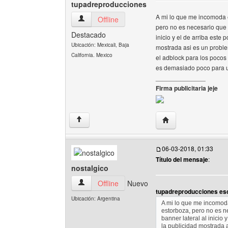
tupadreproducciones
A mi lo que me incomoda e
tupadreproducciones Ver perfil del usuario
Offline
pero no es necesario que 
Destacado
inicio y el de arriba este 
Ubicación: Mexicali, Baja
mostrada asi es un proble
California. Mexico
el adblock para los pocos 
es demasiado poco para u
______________
Firma publicitaria jeje
Visitar sitio web de
↑
06-03-2018, 01:33
Título del mensaje
:
nostalgico
nostalgico Ver perfil del usuario
Offline
Nuevo
tupadreproducciones esc
Ubicación: Argentina
A mi lo que me incomoda
estorboza, pero no es n
banner lateral al inicio 
la publicidad mostrada 