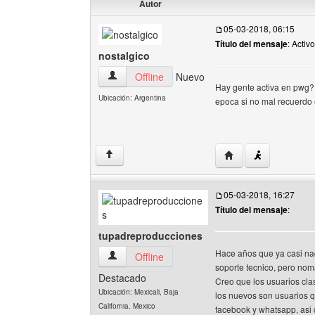
Autor
05-03-2018, 06:15
Título del mensaje
: Activ
nostalgico
nostalgico Ver perfil del usuario
Offline
Nuevo
Hay gente activa en pwg? 
Ubicación: Argentina
epoca si no mal recuerdo 
Visitar sitio web del 
↑
05-03-2018, 16:27
Título del mensaje
:
tupadreproducciones
Hace años que ya casi nad
tupadreproducciones Ver perfil del usuario
Offline
soporte tecnico, pero nom
Destacado
Creo que los usuarios cla
Ubicación: Mexicali, Baja
los nuevos son usuarios q
California. Mexico
facebook y whatsapp, asi