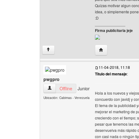
Quizas motivar algun con
idea, o simplemente pone
:D
______________
Firma publicitaria jeje
Visitar sitio web de
↑
11-04-2018, 11:18
Título del mensaje
:
pwgpro
pwgpro Ver perfil del usuario
Offline
Junior
Hola a los nuevos y viejo
Ubicación: Cabimas - Venezuela
concuerdo con javidj y c
El tema de la publicidad y
mejorar el marketing de p
creciendo con el tiempo; 
pesar que tenemos las mejo
desenvuelva más rápido c
con casi nada o ningún ti