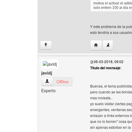
motiva el activar el adb
solo entren 100 al dia 
Y este problema de la pub
esto tendria a sus usuari
Visitar sitio web del 
↑
06-03-2018, 09:02
Título del mensaje
:
javidj
javidj Ver perfil del usuario
Offline
Buenas, el tema publicida
Experto
pero cuando se les brind
mas molesta..
yo suelo visitar ciertas p
emergentes, ventanas secu
enlazan a links externos 
que no lo borren" cosa qu
sin apenas estorbar en la 