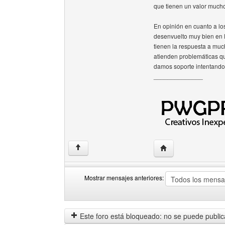
que tienen un valor mucho
En opinión en cuanto a lo
desenvuelto muy bien en 
tienen la respuesta a mu
atienden problemáticas qu
damos soporte intentando
______________
Visitar sitio web del
↑
Mostrar mensajes anteriores:
Mostrar
Order
mensajes
by
anteriores
Este foro está bloqueado: no se puede publica