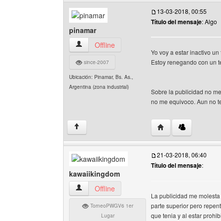
13-03-2018, 00:55
Título del mensaje
: Algo
pinamar
pinamar Ver perfil del usuario
Offline
Yo voy a estar inactivo u
Estoy renegando con un t
since-2007
Ubicación: Pinamar, Bs. As.,
Argentina (zona industrial)
Sobre la publicidad no m
no me equivoco. Aun no te
Visitar sitio web del
↑
21-03-2018, 06:40
Título del mensaje
:
kawaiikingdom
kawaiikingdom Ver perfil del usuario
Offline
La publicidad me molesta 
parte superior pero repent
TorneoPWGV6 1er
que tenia y al estar prohi
Lugar