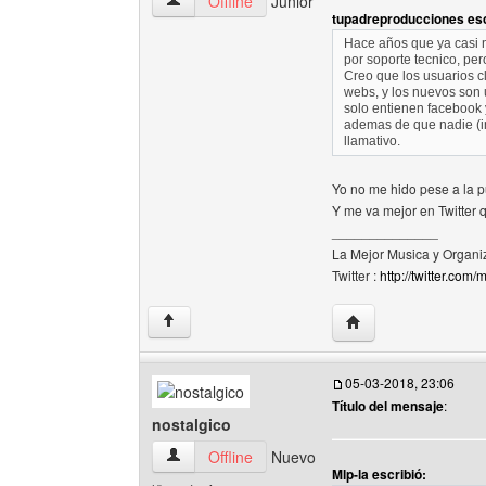
Mlp-la Ver perfil del usuario
Offline
Junior
tupadreproducciones esc
Hace años que ya casi n
por soporte tecnico, pe
Creo que los usuarios c
webs, y los nuevos son 
solo entienen facebook 
ademas de que nadie (in
llamativo.
Yo no me hido pese a la p
Y me va mejor en Twitter
______________
La Mejor Musica y Organi
Twitter :
http://twitter.com
Visitar sitio web del 
↑
05-03-2018, 23:06
Título del mensaje
:
nostalgico
nostalgico Ver perfil del usuario
Offline
Nuevo
Mlp-la escribió: