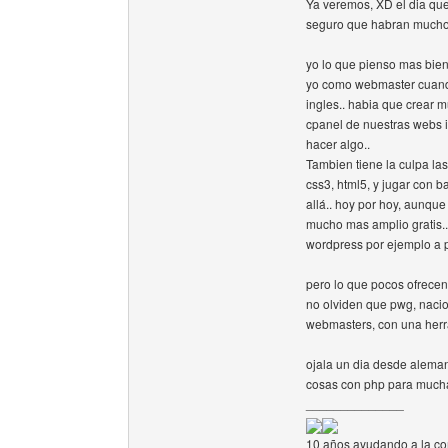
Ya veremos, XD el dia que
seguro que habran mucho
yo lo que pienso mas bien
yo como webmaster cuando
ingles.. habia que crear mu
cpanel de nuestras webs i
hacer algo..
Tambien tiene la culpa la
css3, html5, y jugar con 
allá.. hoy por hoy, aunq
mucho mas amplio gratis.. 
wordpress por ejemplo a p
pero lo que pocos ofrecen 
no olviden que pwg, nacio 
webmasters, con una herr
ojala un dia desde aleman
cosas con php para much
______________
10 años ayudando a la co