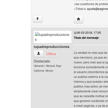
>las cuestiones de proble
>Ticket a:
ayuda@paginaw
Visitar sitio web del 
↑
06-03-2018, 17:05
Título del mensaje
:
tupadreproducciones
La verdad no creo que se 
tupadreproducciones Ver perfil del usuario
Offline
que menciono, ya que en i
Destacado
nuevo, pero creo que si a
Ubicación: Mexicali, Baja
funciona correctamente un
California. Mexico
al usuario (recordemos qu
un publico externo a la co
mismos y que puedan atra
publico mas activo (al men
simplemente crear concurs
que se necesita motivar e
que generen contenido or
a crear paginas, o ya de p