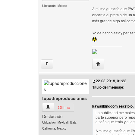
Ubicación: México
A mi me gustaría que PWG
encanta el premio de un añ
más grande algo así como 
Yo de hecho estoy pensan
______________
Visitar sitio web del
↑
22-03-2018, 01:22
Título del mensaje
:
tupadreproducciones
kawaiikingdom escribió:
tupadreproducciones Ver perfil del usuario
Offline
La publicidad me molest
Destacado
parte superior pero repe
diseño que tenia y al e
Ubicación: Mexicali, Baja
California. Mexico
A mi me gustaría que PW