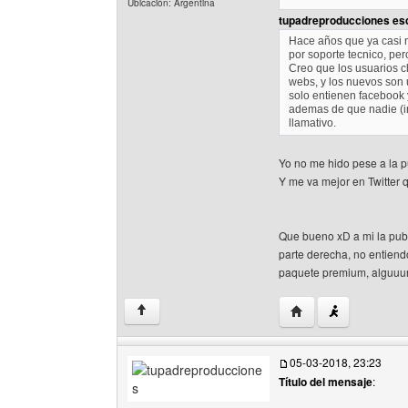
Ubicación: Argentina
tupadreproducciones esc
Hace años que ya casi n
por soporte tecnico, pe
Creo que los usuarios c
webs, y los nuevos son 
solo entienen facebook 
ademas de que nadie (in
llamativo.
Yo no me hido pese a la p
Y me va mejor en Twitter
Que bueno xD a mi la publ
parte derecha, no entiend
paquete premium, alguuun 
Visitar sitio web del 
↑
05-03-2018, 23:23
Título del mensaje
: