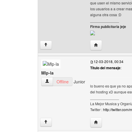
que usen el mismo servici
los usuarios a a crear ma
alguna otra cosa :D
______________
Firma publicitaria jeje
Visitar sitio web de
↑
12-03-2018, 00:34
Título del mensaje
:
Mlp-la
Mlp-la Ver perfil del usuario
Offline
Junior
lo bueno es que ya no apa
del hosting xD aunque eso
______________
La Mejor Musica y Organi
Twitter :
http://twitter.com
Visitar sitio web del 
↑