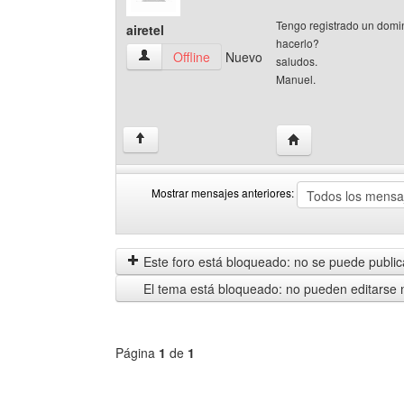
Tengo registrado un domin
airetel
hacerlo?
airetel Ver perfil del usuario
Offline
Nuevo
saludos.
Manuel.
Visitar sitio web del 
↑
Mostrar mensajes anteriores:
Mostrar
Order
mensajes
by
anteriores
Este foro está bloqueado: no se puede publica
El tema está bloqueado: no pueden editarse 
Página
1
de
1