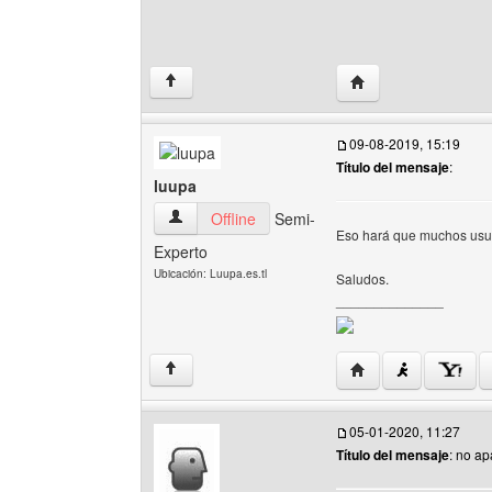
Visitar sitio web del
↑
09-08-2019, 15:19
Título del mensaje
:
luupa
luupa Ver perfil del usuario
Offline
Semi-
Eso hará que muchos usua
Experto
Ubicación: Luupa.es.tl
Saludos.
______________
Visitar sitio web del
↑
05-01-2020, 11:27
Título del mensaje
: no ap