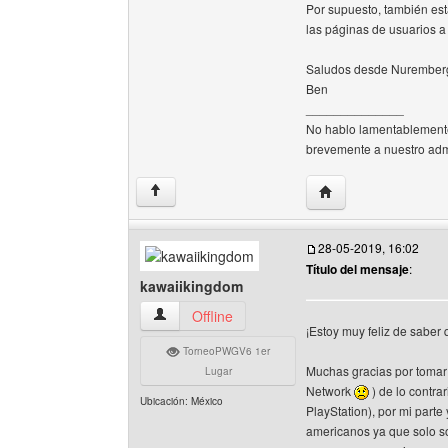
Por supuesto, también es
las páginas de usuarios a
Saludos desde Nuremberg
Ben
______________
No hablo lamentablemente 
brevemente a nuestro adm
Visitar sitio web de
↑
28-05-2019, 16:02
Título del mensaje
:
kawaiikingdom
kawaiikingdom Ver perfil del usuario
Offline
¡Estoy muy feliz de saber
TorneoPWGV6 1er
Muchas gracias por tomar
Lugar
Network
) de lo contr
Ubicación: México
PlayStation), por mi part
americanos ya que solo so