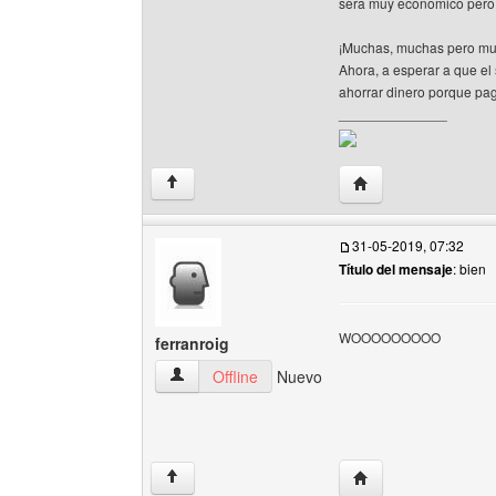
sera muy economico pero 
¡Muchas, muchas pero muc
Ahora, a esperar a que el 
ahorrar dinero porque p
______________
Visitar sitio web del
↑
31-05-2019, 07:32
Título del mensaje
: bien
WOOOOOOOOO
ferranroig
ferranroig Ver perfil del usuario
Offline
Nuevo
Visitar sitio web del 
↑