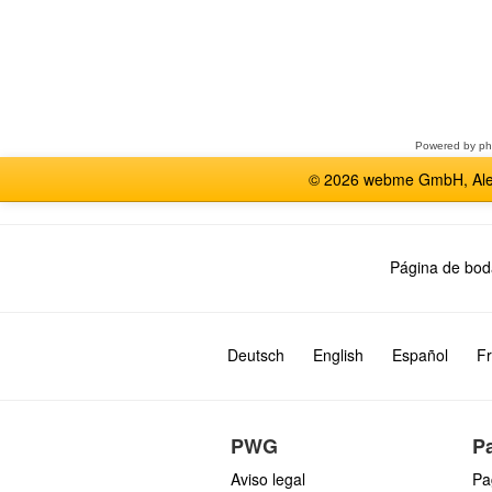
Seleccione
un
foro
Powered by
p
© 2026 webme GmbH, Alem
Página de bod
Deutsch
English
Español
Fr
PWG
P
Aviso legal
Pa