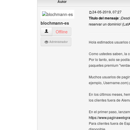
Autor
24-05-2019, 07:27
Título del mensaje
: ¡Desd
blochmann-es
reservar un dominio! (Lat
blochmann-es Ver perfil del usuario
Offline
Hola estimados usuarios 
Administrador
Como ustedes saben, la c
Por lo tanto, solo se pod
paquetes premium "verda
Muchos usuarios de pagin
ejemplo, Username.com) p
En los últimos meses, he
los clientes fuera de Ale
En el primer paso, lanzam
https://www.paginawebgra
Para clientes fuera de E
disponible.