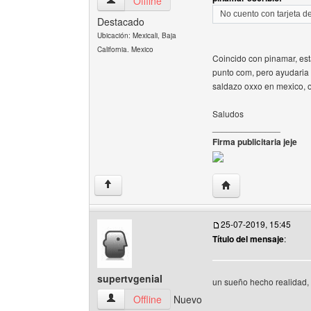
tupadreproducciones Ver perfil del usuario
Offline
No cuento con tarjeta d
Destacado
Ubicación: Mexicali, Baja
California. Mexico
Coincido con pinamar, est
punto com, pero ayudaria
saldazo oxxo en mexico, o
Saludos
______________
Firma publicitaria jeje
Visitar sitio web de
↑
25-07-2019, 15:45
Título del mensaje
:
supertvgenial
un sueño hecho realidad, 
supertvgenial Ver perfil del usuario
Offline
Nuevo