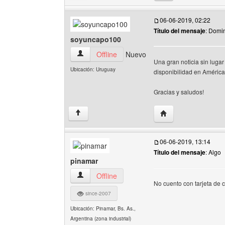
06-06-2019, 02:22
Título del mensaje
: Domi
soyuncapo100
soyuncapo100 Ver perfil del usuario
Offline
Nuevo
Una gran noticia sin lug
Ubicación: Uruguay
disponibilidad en América 
Gracias y saludos!
Visitar sitio web de
↑
06-06-2019, 13:14
Título del mensaje
: Algo
pinamar
pinamar Ver perfil del usuario
Offline
No cuento con tarjeta de 
since-2007
Ubicación: Pinamar, Bs. As.,
Argentina (zona industrial)