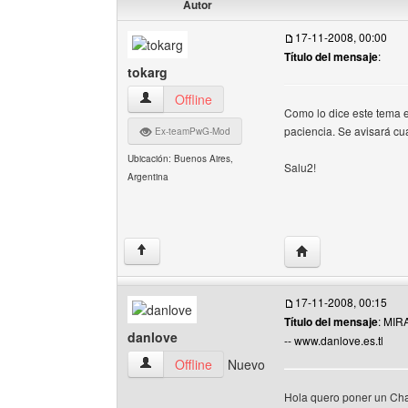
Autor
17-11-2008, 00:00
Título del mensaje
:
tokarg
tokarg Ver perfil del usuario
Offline
Como lo dice este tema e
paciencia. Se avisará cu
Ex-teamPwG-Mod
Ubicación: Buenos Aires,
Salu2!
Argentina
Visitar sitio web del
↑
17-11-2008, 00:15
Título del mensaje
: MIR
danlove
-- www.danlove.es.tl
danlove Ver perfil del usuario
Offline
Nuevo
Hola quero poner un Chat