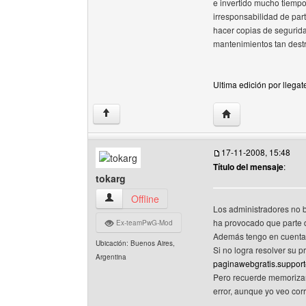
e invertido mucho tiempo
irresponsabilidad de par
hacer copias de segurid
mantenimientos tan dest
Ultima edición por llega
Visitar sitio web del
↑
17-11-2008, 15:48
Título del mensaje
:
tokarg
tokarg Ver perfil del usuario
Offline
Los administradores no b
ha provocado que parte d
Ex-teamPwG-Mod
Además tengo en cuenta 
Ubicación: Buenos Aires,
Si no logra resolver su p
Argentina
paginawebgratis.suppor
Pero recuerde memorizar
error, aunque yo veo cor