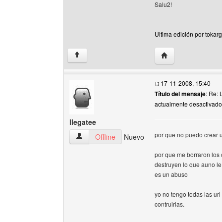
Salu2!
Ultima edición por tokar
Visitar sitio web del
↑
17-11-2008, 15:40
Título del mensaje
: Re: 
actualmente desactivado
llegatee
por que no puedo crear u
llegatee Ver perfil del usuario
Offline
Nuevo
por que me borraron los 
destruyen lo que auno le
es un abuso
yo no tengo todas las ur
contruirlas.