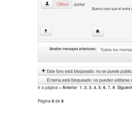
free-tutoriales Ver perfil del usuario
Offline
Junior
Bueno creo que el extra 
Visitar sitio web del
↑
Mostrar mensajes anteriores:
Mostrar
Order
mensajes
by
anteriores
Este foro está bloqueado: no se puede publica
El tema está bloqueado: no pueden editarse 
Ir a página
« Anterior
1
,
2
,
3
,
4
,
5
,
6
,
7
,
8
Siguien
Página
6
de
8