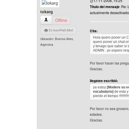
17-11-2008, 15:25
Título del mensaje
: Re: 
tokarg
actualmente desactivado
tokarg Ver perfil del usuario
Offline
Ex-teamPwG-Mod
Cita:
Hola quero poner un Ch
Ubicación: Buenos Aires,
quero poner un chat on
Argentina
y tenago que saber si 
ADMIN . yo espero res
Por favor hacer las preg
Gracias.
llegatee escribió:
ya estoy
[Modere su v
vocabulario]
de esta y
pierdo el tiempo !!!!!!!!!!!!!
Por favor no sea grosero,
edades.
Gracias.