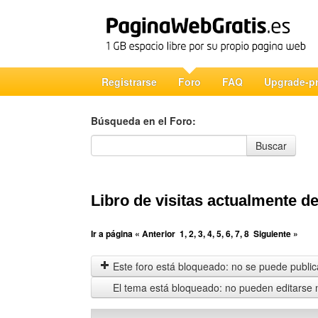
Registrarse
Foro
FAQ
Upgrade-p
Búsqueda en el Foro:
Búsqueda en el Foro
Buscar
Libro de visitas actualmente d
Ir a página
« Anterior
1
,
2
,
3
,
4
,
5
,
6
,
7
,
8
Siguiente »
Este foro está bloqueado: no se puede publica
El tema está bloqueado: no pueden editarse 