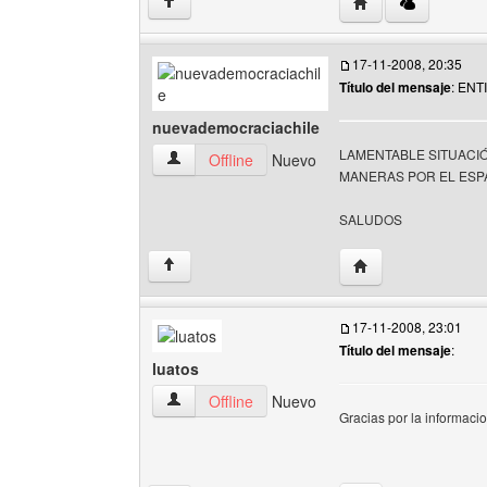
Visitar sitio web de
↑
17-11-2008, 20:35
Título del mensaje
: EN
nuevademocraciachile
LAMENTABLE SITUACI
nuevademocraciachile Ver perfil del usuario
Offline
Nuevo
MANERAS POR EL ESP
SALUDOS
Visitar sitio web d
↑
17-11-2008, 23:01
Título del mensaje
:
luatos
luatos Ver perfil del usuario
Offline
Nuevo
Gracias por la informaci