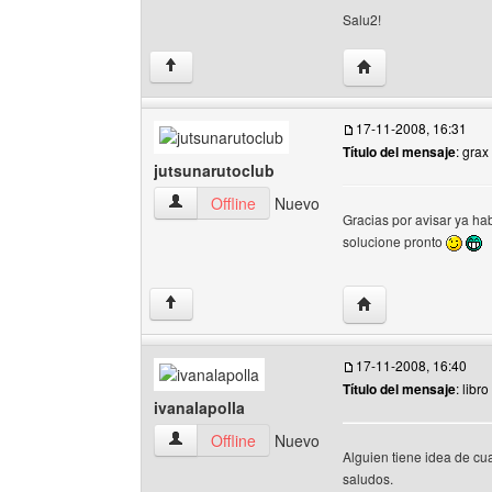
Salu2!
Visitar sitio web del
↑
17-11-2008, 16:31
Título del mensaje
: grax
jutsunarutoclub
jutsunarutoclub Ver perfil del usuario
Offline
Nuevo
Gracias por avisar ya ha
solucione pronto
Visitar sitio web de
↑
17-11-2008, 16:40
Título del mensaje
: libr
ivanalapolla
ivanalapolla Ver perfil del usuario
Offline
Nuevo
Alguien tiene idea de cu
saludos.