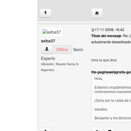
Visitar sitio web del
↑
17-11-2008, 16:42
Título del mensaje
: Re: 
seba37
actualmente desactivado
seba37 Ver perfil del usuario
Offline
Semi-
Experto
mira lo que dice
Ubicación: Rosario Santa fe
Argentina
the-paginawebgratis-guy
Hola,
Estamos ocupándonos d
comicaremos nuevame
¡Sorry por la caída de l
saludos,
Benjamin y los técnico