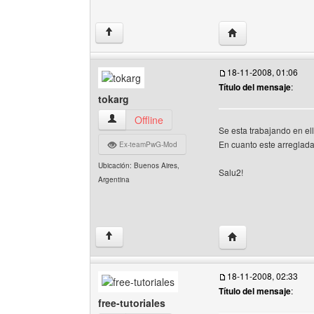
Visitar sitio web de
↑
18-11-2008, 01:06
Título del mensaje
:
tokarg
tokarg Ver perfil del usuario
Offline
Se esta trabajando en el
En cuanto este arreglada 
Ex-teamPwG-Mod
Ubicación: Buenos Aires,
Salu2!
Argentina
Visitar sitio web del
↑
18-11-2008, 02:33
Título del mensaje
:
free-tutoriales