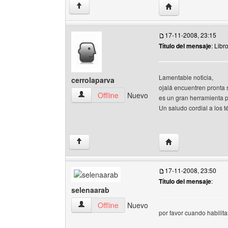
Visitar sitio web del
↑
17-11-2008, 23:15
Título del mensaje
: Libr
Lamentable noticia,
cerrolaparva
ojalá encuentren pronta 
cerrolaparva Ver perfil del usuario
Offline
Nuevo
es un gran herramienta pa
Un saludo cordial a los t
Visitar sitio web de
↑
17-11-2008, 23:50
Título del mensaje
:
selenaarab
selenaarab Ver perfil del usuario
Offline
Nuevo
por favor cuando habilita