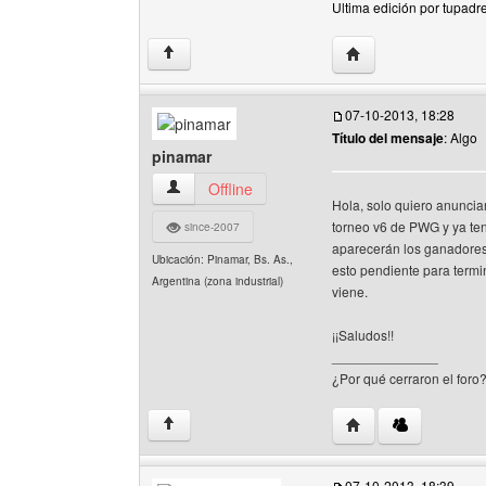
Ultima edición por tupadr
Visitar sitio web de
↑
07-10-2013, 18:28
Título del mensaje
: Algo
pinamar
pinamar Ver perfil del usuario
Offline
Hola, solo quiero anunciar
torneo v6 de PWG y ya ten
since-2007
aparecerán los ganadore
Ubicación: Pinamar, Bs. As.,
esto pendiente para termi
Argentina (zona industrial)
viene.
¡¡Saludos!!
______________
¿Por qué cerraron el foro
Visitar sitio web del
↑
07-10-2013, 18:39