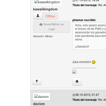
Título del mensaje
: Re: A
kawaiikingdom
kawaiikingdom Ver perfil del usuario
Offline
pinamar escribió:
TorneoPWGV6 1er
Hola, solo quiero anunci
el torneo v6 de PWG y y
Lugar
aparecerán los ganador
esto pendiente para ter
Ubicación: México
viene.
¡¡Saludos!!
¡Que emoción!
______________
Visitar sitio web del
↑
08-10-2013, 01:47
Título del mensaje
: Re: A
davixm