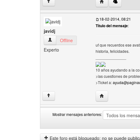
Visitar sitio web del
↑
18-02-2014, 08:21
Título del mensaje
:
javidj
javidj Ver perfil del usuario
Offline
uf que recuerdos ese avata
Experto
historia, felicidades.
______________
10 años ayudando a la co
>las cuestiones de proble
>Ticket a:
ayuda@paginaw
Visitar sitio web del 
↑
Mostrar mensajes anteriores:
Mostrar
Order
mensajes
by
anteriores
Este foro está bloqueado: no se puede publica