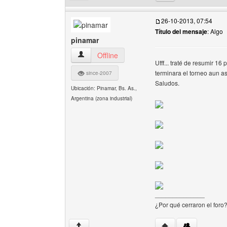
26-10-2013, 07:54
Título del mensaje
: Algo
pinamar
pinamar Ver perfil del usuario
Offline
Ufff... traté de resumir 1
terminara el torneo aun a
since-2007
Saludos.
Ubicación: Pinamar, Bs. As.,
Argentina (zona industrial)
______________
¿Por qué cerraron el foro
Visitar sitio web del
↑