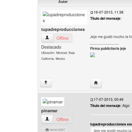
Autor
16-07-2013, 11:38
Título del mensaje
:
tupadreproducciones
Jeje me gustó mucho la hi
tupadreproducciones Ver perfil del usuario
Offline
______________
Destacado
Firma publicitaria jeje
Ubicación: Mexicali, Baja
California. Mexico
Visitar sitio web de
↑
17-07-2013, 00:46
Título del mensaje
: Algo
pinamar
pinamar Ver perfil del usuario
Offline
tupadreproducciones esc
since-2007
Jeje me gustó mucho la 