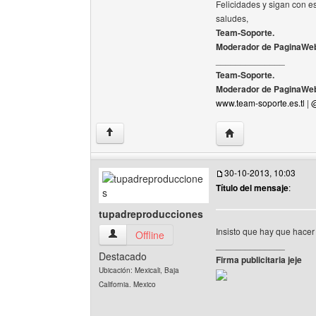
Felicidades y sigan con e
saludes,
Team-Soporte.
Moderador de PaginaWeb
______________
Team-Soporte.
Moderador de PaginaWeb
www.team-soporte.es.tl
|
@
Visitar sitio web del
↑
30-10-2013, 10:03
Título del mensaje
:
tupadreproducciones
Insisto que hay que hacer
tupadreproducciones Ver perfil del usuario
Offline
______________
Destacado
Firma publicitaria jeje
Ubicación: Mexicali, Baja
California. Mexico