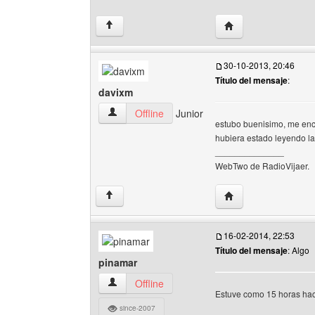
Visitar sitio web de
↑
30-10-2013, 20:46
Título del mensaje
:
davixm
davixm Ver perfil del usuario
Offline
Junior
estubo buenisimo, me encan
hubiera estado leyendo la
______________
WebTwo de RadioVijaer.
Visitar sitio web del
↑
16-02-2014, 22:53
Título del mensaje
: Algo
pinamar
pinamar Ver perfil del usuario
Offline
Estuve como 15 horas haci
since-2007