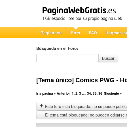
Registrarse
Foro
FAQ
Upgrade-p
Búsqueda en el Foro:
Búsqueda en el Foro
Buscar
[Tema único] Comics PWG - Hi
Ir a página
« Anterior
1
,
2
,
3
... ,
34
,
35
,
36
Siguiente »
Este foro está bloqueado: no se puede publica
El tema está bloqueado: no pueden editarse 