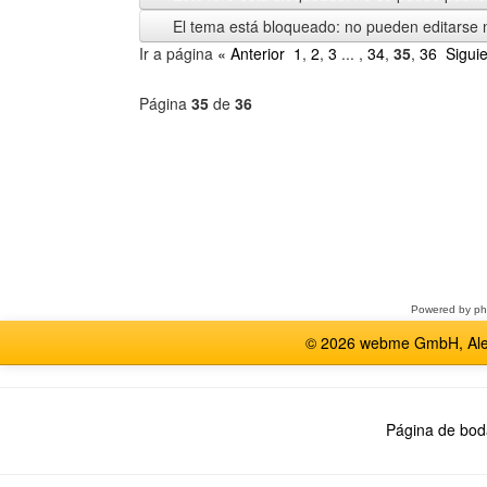
El tema está bloqueado: no pueden editarse 
Ir a página
« Anterior
1
,
2
,
3
... ,
34
,
35
,
36
Sigui
Página
35
de
36
Seleccione
un
foro
Powered by
p
© 2026 webme GmbH, Alem
Página de bod