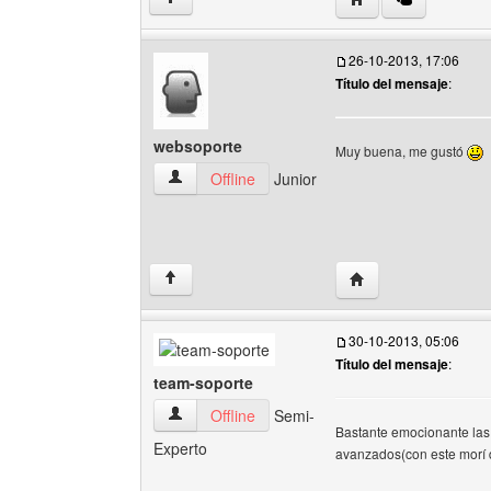
26-10-2013, 17:06
Título del mensaje
:
websoporte
Muy buena, me gustó
websoporte Ver perfil del usuario
Offline
Junior
Visitar sitio web del
↑
30-10-2013, 05:06
Título del mensaje
:
team-soporte
team-soporte Ver perfil del usuario
Offline
Semi-
Bastante emocionante las 
Experto
avanzados(con este morí d