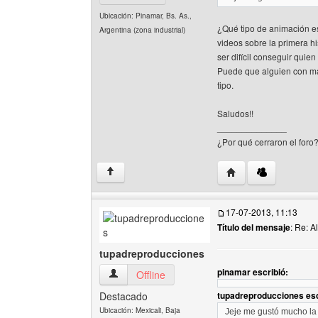
Ubicación: Pinamar, Bs. As.,
¿Qué tipo de animación 
Argentina (zona industrial)
videos sobre la primera hi
ser difícil conseguir quie
Puede que alguien con ma
tipo.
Saludos!!
______________
¿Por qué cerraron el foro
Visitar sitio web del
↑
17-07-2013, 11:13
Título del mensaje
: Re: A
tupadreproducciones
pinamar escribió:
tupadreproducciones Ver perfil del usuario
Offline
Destacado
tupadreproducciones esc
Ubicación: Mexicali, Baja
Jeje me gustó mucho la 