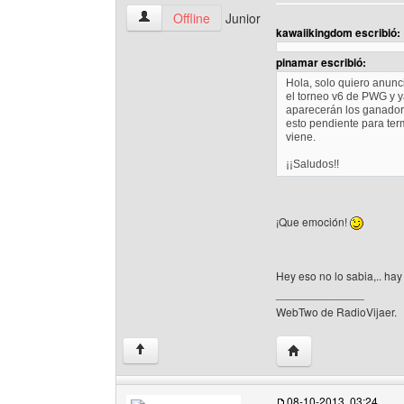
davixm Ver perfil del usuario
Offline
Junior
kawaiikingdom escribió:
pinamar escribió:
Hola, solo quiero anunci
el torneo v6 de PWG y y
aparecerán los ganador
esto pendiente para ter
viene.
¡¡Saludos!!
¡Que emoción!
Hey eso no lo sabia,.. ha
______________
WebTwo de RadioVijaer.
Visitar sitio web del
↑
08-10-2013, 03:24