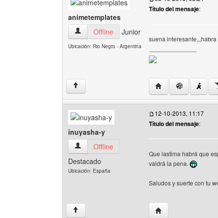
Título del mensaje
:
animetemplates
animetemplates Ver perfil del usuario
Offline
Junior
suena interesante,,,habra
Ubicación: Rio Negro - Argentina
______________
Visitar sitio web de
↑
12-10-2013, 11:17
Título del mensaje
:
inuyasha-y
inuyasha-y Ver perfil del usuario
Offline
Que lastima habrá que es
Destacado
valdrá la pena.
Ubicación: España
Saludos y suerte con tu 
Visitar sitio web del
↑