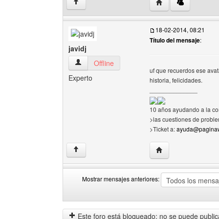
Visitar sitio web del
↑
18-02-2014, 08:21
Título del mensaje
:
javidj
javidj Ver perfil del usuario
Offline
uf que recuerdos ese avata
Experto
historia, felicidades.
______________
10 años ayudando a la co
>las cuestiones de proble
>Ticket a:
ayuda@paginaw
Visitar sitio web del 
↑
Mostrar mensajes anteriores:
Mostrar
Order
mensajes
by
anteriores
Este foro está bloqueado: no se puede publica