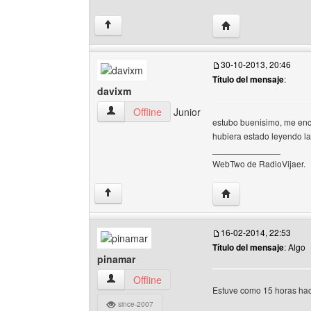
Visitar sitio web de
↑
30-10-2013, 20:46
Título del mensaje
:
davixm
davixm Ver perfil del usuario
Offline
Junior
estubo buenisimo, me encan
hubiera estado leyendo la
______________
WebTwo de RadioVijaer.
Visitar sitio web del
↑
16-02-2014, 22:53
Título del mensaje
: Algo
pinamar
pinamar Ver perfil del usuario
Offline
Estuve como 15 horas haci
since-2007