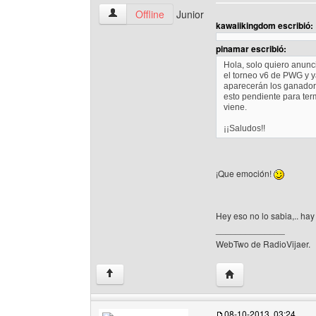
davixm Ver perfil del usuario
Offline
Junior
kawaiikingdom escribió:
pinamar escribió:
Hola, solo quiero anunci
el torneo v6 de PWG y y
aparecerán los ganador
esto pendiente para ter
viene.
¡¡Saludos!!
¡Que emoción!
Hey eso no lo sabia,.. ha
______________
WebTwo de RadioVijaer.
Visitar sitio web del
↑
08-10-2013, 03:24