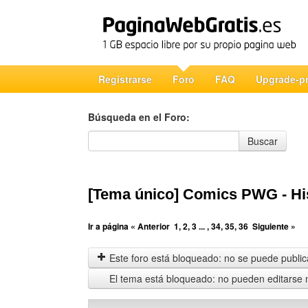
Registrarse
Foro
FAQ
Upgrade-p
Búsqueda en el Foro:
Búsqueda en el Foro
Buscar
[Tema único] Comics PWG - Hi
Ir a página
« Anterior
1
,
2
,
3
... ,
34
,
35
,
36
Siguiente »
Este foro está bloqueado: no se puede publica
El tema está bloqueado: no pueden editarse 