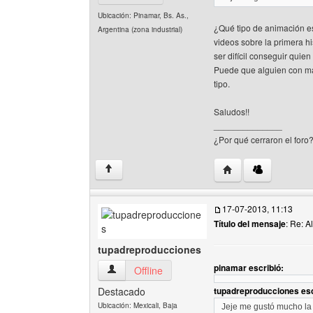
Ubicación: Pinamar, Bs. As.,
¿Qué tipo de animación 
Argentina (zona industrial)
videos sobre la primera hi
ser difícil conseguir quie
Puede que alguien con ma
tipo.
Saludos!!
______________
¿Por qué cerraron el foro
Visitar sitio web del
↑
17-07-2013, 11:13
Título del mensaje
: Re: A
tupadreproducciones
pinamar escribió:
tupadreproducciones Ver perfil del usuario
Offline
Destacado
tupadreproducciones esc
Ubicación: Mexicali, Baja
Jeje me gustó mucho la 