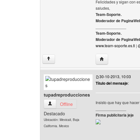
Felicidades y sigan con e
saludes,
Team-Soporte.
Moderador de PaginaWeb
______________
Team-Soporte.
Moderador de PaginaWeb
www.team-soporte.es.tl
|
@
Visitar sitio web del
↑
30-10-2013, 10:03
Título del mensaje
:
tupadreproducciones
Insisto que hay que hacer
tupadreproducciones Ver perfil del usuario
Offline
______________
Destacado
Firma publicitaria jeje
Ubicación: Mexicali, Baja
California. Mexico