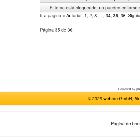
El tema está bloqueado: no pueden editarse 
Ir a página
« Anterior
1
,
2
,
3
... ,
34
,
35
,
36
Sigui
Página
35
de
36
Seleccione
un
foro
Powered by
p
© 2026 webme GmbH, Alem
Página de bod