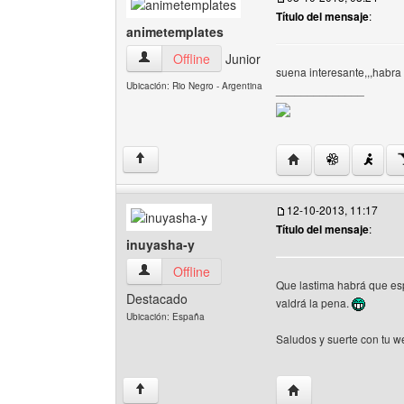
Título del mensaje
:
animetemplates
animetemplates Ver perfil del usuario
Offline
Junior
suena interesante,,,habra
Ubicación: Rio Negro - Argentina
______________
Visitar sitio web de
↑
12-10-2013, 11:17
Título del mensaje
:
inuyasha-y
inuyasha-y Ver perfil del usuario
Offline
Que lastima habrá que es
Destacado
valdrá la pena.
Ubicación: España
Saludos y suerte con tu 
Visitar sitio web del
↑