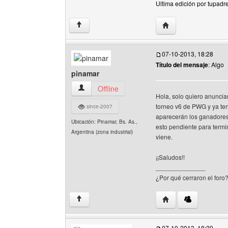
Ultima edición por tupadr
Visitar sitio web de
↑
07-10-2013, 18:28
Título del mensaje
: Algo
pinamar
pinamar Ver perfil del usuario
Offline
Hola, solo quiero anunciar
torneo v6 de PWG y ya ten
since-2007
aparecerán los ganadore
Ubicación: Pinamar, Bs. As.,
esto pendiente para termi
Argentina (zona industrial)
viene.
¡¡Saludos!!
______________
¿Por qué cerraron el foro
Visitar sitio web del
↑
07-10-2013, 18:39