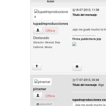
Autor
16-07-2013, 11:38
Título del mensaje
:
tupadreproducciones
Jeje me gustó mucho la hi
tupadreproducciones Ver perfil del usuario
Offline
______________
Destacado
Firma publicitaria jeje
Ubicación: Mexicali, Baja
California. Mexico
Visitar sitio web de
↑
17-07-2013, 00:46
Título del mensaje
: Algo
pinamar
pinamar Ver perfil del usuario
Offline
tupadreproducciones esc
since-2007
Jeje me gustó mucho la 