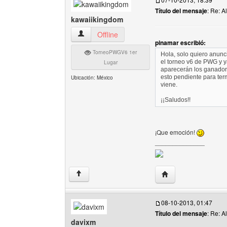
Título del mensaje
: Re: A
kawaiikingdom
kawaiikingdom Ver perfil del usuario
Offline
pinamar escribió:
TorneoPWGV6 1er
Hola, solo quiero anunci
el torneo v6 de PWG y y
Lugar
aparecerán los ganador
esto pendiente para ter
Ubicación: México
viene.
¡¡Saludos!!
¡Que emoción!
______________
Visitar sitio web del
↑
08-10-2013, 01:47
Título del mensaje
: Re: A
davixm