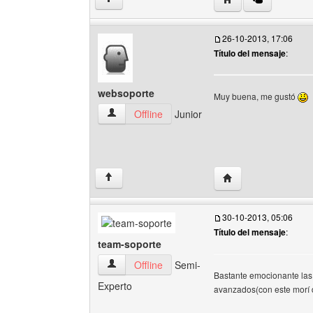
26-10-2013, 17:06
Título del mensaje
:
websoporte
Muy buena, me gustó
websoporte Ver perfil del usuario
Offline
Junior
Visitar sitio web del
↑
30-10-2013, 05:06
Título del mensaje
:
team-soporte
team-soporte Ver perfil del usuario
Offline
Semi-
Bastante emocionante las 
Experto
avanzados(con este morí d